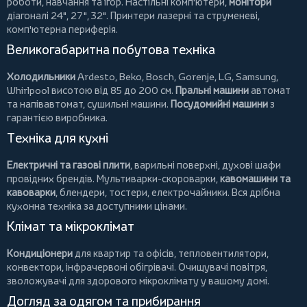
роботи, навчання та ігор. Настільні комп'ютери,
монітори
діагоналі 24", 27", 32".
Принтери
лазерні та струменеві,
комп'ютерна периферія.
Великогабаритна побутова техніка
Холодильники
Ardesto
,
Beko
,
Bosch
,
Gorenje
,
LG
,
Samsung
,
Whirlpool
висотою від 85 до 200 см.
Пральні машини
автомат
та напівавтомат,
сушильні машини
.
Посудомийні машини
з
гарантією виробника.
Техніка для кухні
Електричні та газові плити
, варильні поверхні, духові шафи
провідних брендів.
Мультиварки-скороварки
,
кавомашини та
кавоварки
,
блендери
,
тостери
,
електрочайники
. Вся дрібна
кухонна техніка за доступними цінами.
Клімат та мікроклімат
Кондиціонери
для квартир та офісів,
тепловентилятори
,
конвектори
,
інфрачервоні обігрівачі
.
Очищувачі повітря
,
зволожувачі для здорового мікроклімату у вашому домі.
Догляд за одягом та прибирання