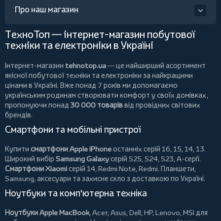
Про наш магазин
ТехноТоп — інтернет-магазин побутової
техніки та електроніки в Україні
Інтернет-магазин
tehnotop.ua
— це найширший асортимент
якісної побутової техніки та електроніки за найкращими
цінами в Україні. Вже понад 7 років ми допомагаємо
українським родинам створювати комфорт у своїх домівках,
пропонуючи понад
30 000 товарів
від провідних світових
брендів.
Смартфони та мобільні пристрої
Купити
смартфони Apple iPhone
останніх серій 16, 15, 14, 13.
Широкий вибір
Samsung Galaxy
серій S25, S24, S23, A-серії.
Смартфони Xiaomi
серій 14, Redmi Note, Redmi.
Планшети
,
Samsung, аксесуари та
захисне скло
з доставкою по Україні.
Ноутбуки та комп'ютерна техніка
Ноутбуки Apple MacBook
,
Acer
,
Asus
,
Dell
,
HP
,
Lenovo
,
MSI
для