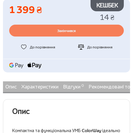
КЕШБЕК
1 399 ₴
14 ₴
Закінчився
До порівняння
До порівняння
0
Опис
Характеристики
Відгуки
Рекомендовані то
Опис
Компактна та функціональна УМБ
ColorWay
ідеально