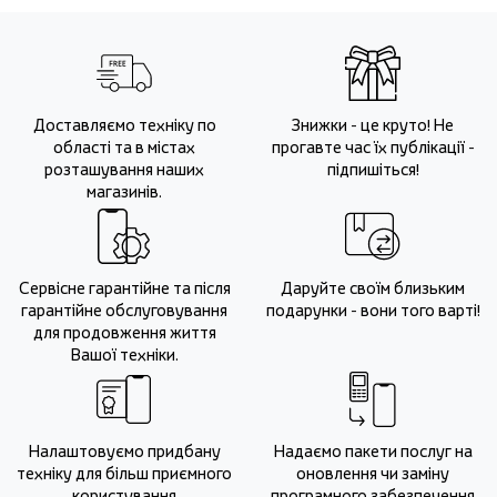
Доставляємо техніку по
Знижки - це круто! Не
області та в містах
прогавте час їх публікації -
розташування наших
підпишіться!
магазинів.
Сервісне гарантійне та після
Даруйте своїм близьким
гарантійне обслуговування
подарунки - вони того варті!
для продовження життя
Вашої техніки.
Налаштовуємо придбану
Надаємо пакети послуг на
техніку для більш приємного
оновлення чи заміну
користування
програмного забезпечення