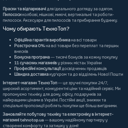
Праски та відпарювачі
для ідеального догляду за одягом.
Пилососи
колбові
,
мішкові
,
миючі
,
вертикальні
та
роботи-
пилососи
. Аксесуари для пилососів та прибирання будинку.
Чому обирають ТехноТоп?
Офіційна гарантія виробника
на всі товари
Розстрочка 0%
на всі товари без переплат та перших
внесків
Бонусна програма
— тисячі бонусів за кожну покупку
11 сучасних магазинів
у різних містах України
Професійні консультації
досвідчених продавців
Швидка доставка
кур'єром та до відділень Нової Пошти
Інтернет-магазин ТехноТоп
— це зручні покупки 24/7,
широкий асортимент, конкурентні ціни та надійний сервіс. Ми
пропонуємо
техніку для дому
, офісу, подарунків за
найкращими цінами в Україні. Постійні
акції
, знижки та
спеціальні пропозиції роблять покупки ще більш вигідними.
Замовляйте побутову техніку та електроніку в інтернет-
магазині
tehnotop.ua
— вашому надійному партнеру у
створенні комфорту та затишку у домі!