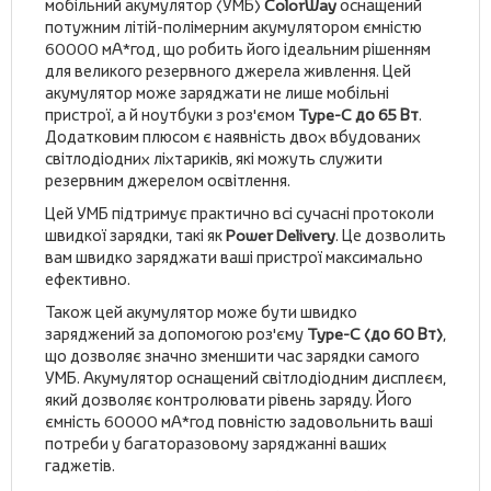
мобільний акумулятор (УМБ)
ColorWay
оснащений
потужним літій-полімерним акумулятором ємністю
60000 мА*год, що робить його ідеальним рішенням
для великого резервного джерела живлення. Цей
акумулятор може заряджати не лише мобільні
пристрої, а й ноутбуки з роз'ємом
Type-C до 65 Вт
.
Додатковим плюсом є наявність двох вбудованих
світлодіодних ліхтариків, які можуть служити
резервним джерелом освітлення.
Цей УМБ підтримує практично всі сучасні протоколи
швидкої зарядки, такі як
Power Delivery
. Це дозволить
вам швидко заряджати ваші пристрої максимально
ефективно.
Також цей акумулятор може бути швидко
заряджений за допомогою роз'єму
Type-C (до 60 Вт)
,
що дозволяє значно зменшити час зарядки самого
УМБ. Акумулятор оснащений світлодіодним дисплеєм,
який дозволяє контролювати рівень заряду. Його
ємність 60000 мА*год повністю задовольнить ваші
потреби у багаторазовому заряджанні ваших
гаджетів.