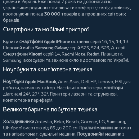
цінами в Україні. Вже понад 7 років ми допомагаємо
українським родинам створювати комфорт у своїх домівках,
пропонуючи понад
30 000 товарів
від провідних світових
брендів.
Смартфони та мобільні пристрої
Купити
смартфони Apple iPhone
останніх серій 16, 15, 14, 13.
Широкий вибір
Samsung Galaxy
серій S25, S24, S23, A-серії.
Смартфони Xiaomi
серій 14, Redmi Note, Redmi.
Планшети
,
Samsung, аксесуари та
захисне скло
з доставкою по Україні.
Ноутбуки та комп'ютерна техніка
Ноутбуки Apple MacBook
,
Acer
,
Asus
,
Dell
,
HP
,
Lenovo
,
MSI
для
роботи, навчання та ігор. Настільні комп'ютери,
монітори
діагоналі 24", 27", 32".
Принтери
лазерні та струменеві,
комп'ютерна периферія.
Великогабаритна побутова техніка
Холодильники
Ardesto
,
Beko
,
Bosch
,
Gorenje
,
LG
,
Samsung
,
Whirlpool
висотою від 85 до 200 см.
Пральні машини
автомат
та напівавтомат,
сушильні машини
.
Посудомийні машини
з