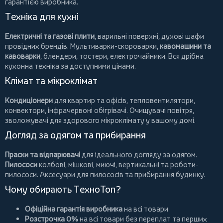
гарантією виробника.
Техніка для кухні
Електричні та газові плити
, варильні поверхні, духові шафи
провідних брендів.
Мультиварки-скороварки
,
кавомашини та
кавоварки
,
блендери
,
тостери
,
електрочайники
. Вся дрібна
кухонна техніка за доступними цінами.
Клімат та мікроклімат
Кондиціонери
для квартир та офісів,
тепловентилятори
,
конвектори
,
інфрачервоні обігрівачі
.
Очищувачі повітря
,
зволожувачі для здорового мікроклімату у вашому домі.
Догляд за одягом та прибирання
Праски та відпарювачі
для ідеального догляду за одягом.
Пилососи
колбові
,
мішкові
,
миючі
,
вертикальні
та
роботи-
пилососи
. Аксесуари для пилососів та прибирання будинку.
Чому обирають ТехноТоп?
Офіційна гарантія виробника
на всі товари
Розстрочка 0%
на всі товари без переплат та перших