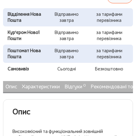
Відділення Нова
Відправимо
за тарифами
Пошта
завтра
перевізника
Кур'єром Нової
Відправимо
за тарифами
Пошти
завтра
перевізника
Поштомат Нова
Відправимо
за тарифами
Пошта
завтра
перевізника
Самовивіз
Сьогодні
Безкоштовно
0
Опис
Характеристики
Відгуки
Рекомендовані то
Опис
Високоякісний та функціональний зовнішній