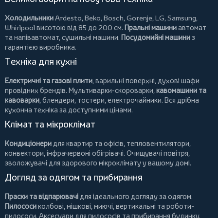
Холодильники
Ardesto
,
Beko
,
Bosch
,
Gorenje
,
LG
,
Samsung
,
Whirlpool
висотою від 85 до 200 см.
Пральні машини
автомат
та напівавтомат,
сушильні машини
.
Посудомийні машини
з
гарантією виробника.
Техніка для кухні
Електричні та газові плити
, варильні поверхні, духові шафи
провідних брендів.
Мультиварки-скороварки
,
кавомашини та
кавоварки
,
блендери
,
тостери
,
електрочайники
. Вся дрібна
кухонна техніка за доступними цінами.
Клімат та мікроклімат
Кондиціонери
для квартир та офісів,
тепловентилятори
,
конвектори
,
інфрачервоні обігрівачі
.
Очищувачі повітря
,
зволожувачі для здорового мікроклімату у вашому домі.
Догляд за одягом та прибирання
Праски та відпарювачі
для ідеального догляду за одягом.
Пилососи
колбові
,
мішкові
,
миючі
,
вертикальні
та
роботи-
пилососи
. Аксесуари для пилососів та прибирання будинку.