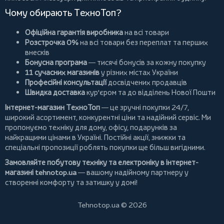
Чому обирають ТехноТоп?
Офіційна гарантія виробника
на всі товари
Розстрочка 0%
на всі товари без переплат та перших
внесків
Бонусна програма
— тисячі бонусів за кожну покупку
11 сучасних магазинів
у різних містах України
Професійні консультації
досвідчених продавців
Швидка доставка
кур'єром та до відділень Нової Пошти
Інтернет-магазин ТехноТоп
— це зручні покупки 24/7,
широкий асортимент, конкурентні ціни та надійний сервіс. Ми
пропонуємо
техніку для дому
, офісу, подарунків за
найкращими цінами в Україні. Постійні
акції
, знижки та
спеціальні пропозиції роблять покупки ще більш вигідними.
Замовляйте побутову техніку та електроніку в інтернет-
магазині
tehnotop.ua
— вашому надійному партнеру у
створенні комфорту та затишку у домі!
Tehnotop.ua © 2026