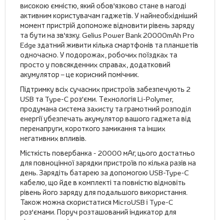
високою ємністю, який обов'язково стане в нагоді
активним користувачам гаджетів. У найнеобхідніший
момент пристрій допоможе відновити рівень заряду
та бути на зв'язку. Gelius Power Bank 20000mAh Pro
Edge здатний живити кілька смартфонів та планшетів
одночасно. У подорожах, робочих поїздках та
просто у повсякденних справах, додатковий
акумулятор – це корисний помічник.
Підтримку всіх сучасних пристроїв забезпечують 2
USB та Type-C роз'єми. Технологія Li-Polymer,
продумана система захисту та грамотний розподіл
енергії убезпечать акумулятор вашого гаджета від
перенапруги, короткого замикання та інших
негативних впливів.
Місткість повербанка - 20000 мАг, цього достатньо
для повноцінної зарядки пристроїв по кілька разів на
день. Зарядіть батарею за допомогою USB-Type-C
кабелю, що йде в комплекті та повністю відновіть
рівень його заряду для подальшого використання.
Також можна скористатися MicroUSB і Type-C
роз'ємами. Поруч розташований індикатор для