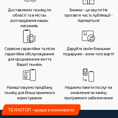
Доставляємо техніку по
Знижки - це круто! Не
області та в містах
прогавте час їх публікації -
розташування наших
підпишіться!
магазинів.
Сервісне гарантійне та після
Даруйте своїм близьким
гарантійне обслуговування
подарунки - вони того варті!
для продовження життя
Вашої техніки.
Налаштовуємо придбану
Надаємо пакети послуг на
техніку для більш приємного
оновлення чи заміну
користування
програмного забезпечення
ТЕХНОТОП - краще з можливого!