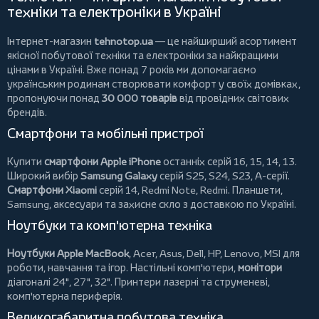
техніки та електроніки в Україні
Інтернет-магазин
tehnotop.ua
— це найширший асортимент
якісної побутової техніки та електроніки за найкращими
цінами в Україні. Вже понад 7 років ми допомагаємо
українським родинам створювати комфорт у своїх домівках,
пропонуючи понад
30 000 товарів
від провідних світових
брендів.
Смартфони та мобільні пристрої
Купити
смартфони Apple iPhone
останніх серій 16, 15, 14, 13.
Широкий вибір
Samsung Galaxy
серій S25, S24, S23, A-серії.
Смартфони Xiaomi
серій 14, Redmi Note, Redmi.
Планшети
,
Samsung, аксесуари та
захисне скло
з доставкою по Україні.
Ноутбуки та комп'ютерна техніка
Ноутбуки Apple MacBook
,
Acer
,
Asus
,
Dell
,
HP
,
Lenovo
,
MSI
для
роботи, навчання та ігор. Настільні комп'ютери,
монітори
діагоналі 24", 27", 32".
Принтери
лазерні та струменеві,
комп'ютерна периферія.
Великогабаритна побутова техніка