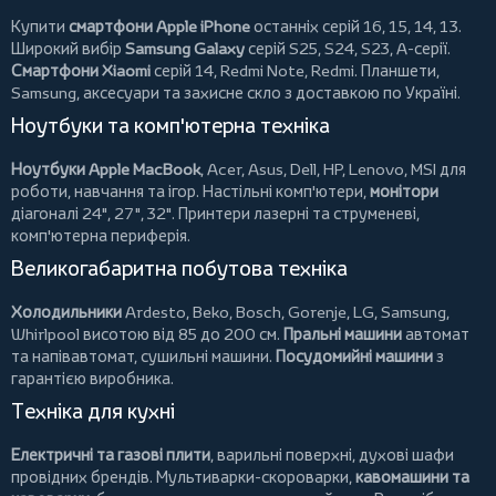
Купити
смартфони Apple iPhone
останніх серій 16, 15, 14, 13.
Широкий вибір
Samsung Galaxy
серій S25, S24, S23, A-серії.
Смартфони Xiaomi
серій 14, Redmi Note, Redmi.
Планшети
,
Samsung, аксесуари та
захисне скло
з доставкою по Україні.
Ноутбуки та комп'ютерна техніка
Ноутбуки Apple MacBook
,
Acer
,
Asus
,
Dell
,
HP
,
Lenovo
,
MSI
для
роботи, навчання та ігор. Настільні комп'ютери,
монітори
діагоналі 24", 27", 32".
Принтери
лазерні та струменеві,
комп'ютерна периферія.
Великогабаритна побутова техніка
Холодильники
Ardesto
,
Beko
,
Bosch
,
Gorenje
,
LG
,
Samsung
,
Whirlpool
висотою від 85 до 200 см.
Пральні машини
автомат
та напівавтомат,
сушильні машини
.
Посудомийні машини
з
гарантією виробника.
Техніка для кухні
Електричні та газові плити
, варильні поверхні, духові шафи
провідних брендів.
Мультиварки-скороварки
,
кавомашини та