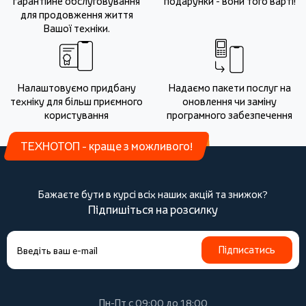
гарантійне обслуговування
подарунки - вони того варті!
для продовження життя
Вашої техніки.
Налаштовуємо придбану
Надаємо пакети послуг на
техніку для більш приємного
оновлення чи заміну
користування
програмного забезпечення
ТЕХНОТОП - краще з можливого!
Бажаєте бути в курсі всіх наших акцій та знижок?
Підпишіться на розсилку
Підписатись
Пн-Пт с 09:00 до 18:00