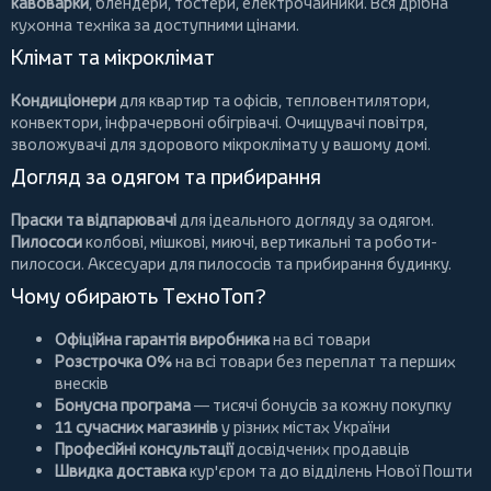
кавоварки
,
блендери
,
тостери
,
електрочайники
. Вся дрібна
кухонна техніка за доступними цінами.
Клімат та мікроклімат
Кондиціонери
для квартир та офісів,
тепловентилятори
,
конвектори
,
інфрачервоні обігрівачі
.
Очищувачі повітря
,
зволожувачі для здорового мікроклімату у вашому домі.
Догляд за одягом та прибирання
Праски та відпарювачі
для ідеального догляду за одягом.
Пилососи
колбові
,
мішкові
,
миючі
,
вертикальні
та
роботи-
пилососи
. Аксесуари для пилососів та прибирання будинку.
Чому обирають ТехноТоп?
Офіційна гарантія виробника
на всі товари
Розстрочка 0%
на всі товари без переплат та перших
внесків
Бонусна програма
— тисячі бонусів за кожну покупку
11 сучасних магазинів
у різних містах України
Професійні консультації
досвідчених продавців
Швидка доставка
кур'єром та до відділень Нової Пошти