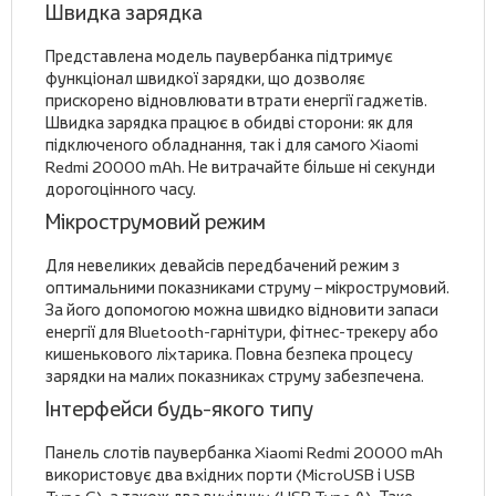
Швидка зарядка
Представлена модель паувербанка підтримує
функціонал швидкої зарядки, що дозволяє
прискорено відновлювати втрати енергії гаджетів.
Швидка зарядка працює в обидві сторони: як для
підключеного обладнання, так і для самого Xiaomi
Redmi 20000 mAh. Не витрачайте більше ні секунди
дорогоцінного часу.
Мікрострумовий режим
Для невеликих девайсів передбачений режим з
оптимальними показниками струму – мікрострумовий.
За його допомогою можна швидко відновити запаси
енергії для Bluetooth-гарнітури, фітнес-трекеру або
кишенькового ліхтарика. Повна безпека процесу
зарядки на малих показниках струму забезпечена.
Інтерфейси будь-якого типу
Панель слотів паувербанка Xiaomi Redmi 20000 mAh
використовує два вхідних порти (MicroUSB і USB