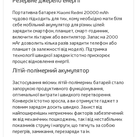
Резервне джерело енергії
Портативна батарея Xiaomi Redmi 20000 mAh
чудово підходить для тих, кому необхідно мати біля
себе мобільний акумулятор для різних цілей:
зарядити смартфон, планшет, смарт-годинник,
включити ліхтарик або вентилятор. Запас на 2000
мАг дозволить кілька разів зарядити телефон або
планшет (в залежності від моделі). Підтримка
технології швидкої зарядки істотно прискорює
процес відновлення енергії.
Літій-полімерний акумулятор
Застосування якісних літій-полімерних батарей стало
запорукою продуктивного функціонування,
оптимальної витрати і швидкого перетворення.
Конверсія істотно зросла, а ви отримуєте гаджет з
повним зарядом досить швидко. Захист від
найпоширеніших неприємних факторів забезпечений:
як від механічних пошкоджень, так і від нестабільних
показників струму і напруги, що тягнуть за собою
перегрів, замикання, перезаряди та ін.