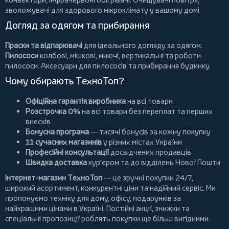
зволожувачі для здорового мікроклімату у вашому домі.
Догляд за одягом та прибирання
Праски та відпарювачі
для ідеального догляду за одягом.
Пилососи
колбові
,
мішкові
,
миючі
,
вертикальні
та
роботи-
пилососи
. Аксесуари для пилососів та прибирання будинку.
Чому обирають ТехноТоп?
Офіційна гарантія виробника
на всі товари
Розстрочка 0%
на всі товари без переплат та перших
внесків
Бонусна програма
— тисячі бонусів за кожну покупку
11 сучасних магазинів
у різних містах України
Професійні консультації
досвідчених продавців
Швидка доставка
кур'єром та до відділень Нової Пошти
Інтернет-магазин ТехноТоп
— це зручні покупки 24/7,
широкий асортимент, конкурентні ціни та надійний сервіс. Ми
пропонуємо
техніку для дому
, офісу, подарунків за
найкращими цінами в Україні. Постійні
акції
, знижки та
спеціальні пропозиції роблять покупки ще більш вигідними.