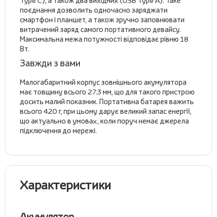
Type C), а також два вихідних (USB Type A). Таке
поєднання дозволить одночасно заряджати
смартфон і планшет, а також зручно заповнювати
витрачений заряд самого портативного девайсу.
Максимальна межа потужності відповідає рівню 18
Вт.
Завжди з вами
Малогабаритний корпус зовнішнього акумулятора
має товщину всього 27.3 мм, що для такого пристрою
досить малий показник. Портативна батарея важить
всього 420 г, при цьому дарує великий запас енергії,
що актуально в умовах, коли поруч немає джерела
підключення до мережі.
Характеристики
Акумулятор