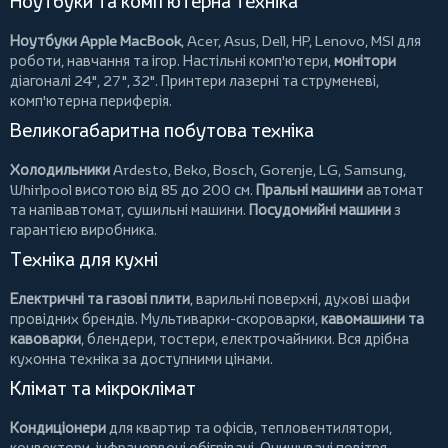
Ноутбуки та комп'ютерна техніка
Ноутбуки Apple MacBook
,
Acer
,
Asus
,
Dell
,
HP
,
Lenovo
,
MSI
для
роботи, навчання та ігор. Настільні комп'ютери,
монітори
діагоналі 24", 27", 32".
Принтери
лазерні та струменеві,
комп'ютерна периферія.
Великогабаритна побутова техніка
Холодильники
Ardesto
,
Beko
,
Bosch
,
Gorenje
,
LG
,
Samsung
,
Whirlpool
висотою від 85 до 200 см.
Пральні машини
автомат
та напівавтомат,
сушильні машини
.
Посудомийні машини
з
гарантією виробника.
Техніка для кухні
Електричні та газові плити
, варильні поверхні, духові шафи
провідних брендів.
Мультиварки-скороварки
,
кавомашини та
кавоварки
,
блендери
,
тостери
,
електрочайники
. Вся дрібна
кухонна техніка за доступними цінами.
Клімат та мікроклімат
Кондиціонери
для квартир та офісів,
тепловентилятори
,
конвектори
,
інфрачервоні обігрівачі
.
Очищувачі повітря
,