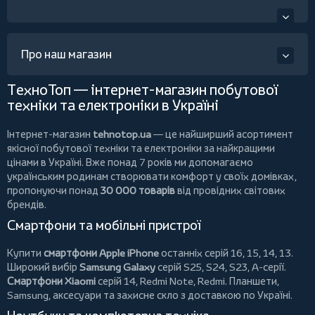
Про наш магазин
ТехноТоп — інтернет-магазин побутової
техніки та електроніки в Україні
Інтернет-магазин
tehnotop.ua
— це найширший асортимент
якісної побутової техніки та електроніки за найкращими
цінами в Україні. Вже понад 7 років ми допомагаємо
українським родинам створювати комфорт у своїх домівках,
пропонуючи понад
30 000 товарів
від провідних світових
брендів.
Смартфони та мобільні пристрої
Купити
смартфони Apple iPhone
останніх серій 16, 15, 14, 13.
Широкий вибір
Samsung Galaxy
серій S25, S24, S23, A-серії.
Смартфони Xiaomi
серій 14, Redmi Note, Redmi.
Планшети
,
Samsung, аксесуари та
захисне скло
з доставкою по Україні.