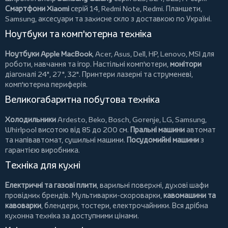
Смартфони Xiaomi
серій 14, Redmi Note, Redmi.
Планшети
,
Samsung, аксесуари та
захисне скло
з доставкою по Україні.
Ноутбуки та комп'ютерна техніка
Ноутбуки Apple MacBook
,
Acer
,
Asus
,
Dell
,
HP
,
Lenovo
,
MSI
для
роботи, навчання та ігор. Настільні комп'ютери,
монітори
діагоналі 24", 27", 32".
Принтери
лазерні та струменеві,
комп'ютерна периферія.
Великогабаритна побутова техніка
Холодильники
Ardesto
,
Beko
,
Bosch
,
Gorenje
,
LG
,
Samsung
,
Whirlpool
висотою від 85 до 200 см.
Пральні машини
автомат
та напівавтомат,
сушильні машини
.
Посудомийні машини
з
гарантією виробника.
Техніка для кухні
Електричні та газові плити
, варильні поверхні, духові шафи
провідних брендів.
Мультиварки-скороварки
,
кавомашини та
кавоварки
,
блендери
,
тостери
,
електрочайники
. Вся дрібна
кухонна техніка за доступними цінами.