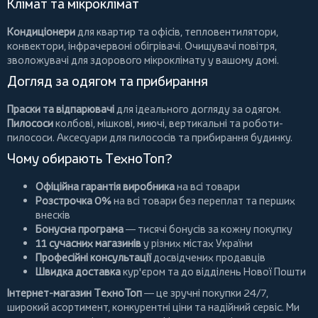
Клімат та мікроклімат
Кондиціонери
для квартир та офісів,
тепловентилятори
,
конвектори
,
інфрачервоні обігрівачі
.
Очищувачі повітря
,
зволожувачі для здорового мікроклімату у вашому домі.
Догляд за одягом та прибирання
Праски та відпарювачі
для ідеального догляду за одягом.
Пилососи
колбові
,
мішкові
,
миючі
,
вертикальні
та
роботи-
пилососи
. Аксесуари для пилососів та прибирання будинку.
Чому обирають ТехноТоп?
Офіційна гарантія виробника
на всі товари
Розстрочка 0%
на всі товари без переплат та перших
внесків
Бонусна програма
— тисячі бонусів за кожну покупку
11 сучасних магазинів
у різних містах України
Професійні консультації
досвідчених продавців
Швидка доставка
кур'єром та до відділень Нової Пошти
Інтернет-магазин ТехноТоп
— це зручні покупки 24/7,
широкий асортимент, конкурентні ціни та надійний сервіс. Ми