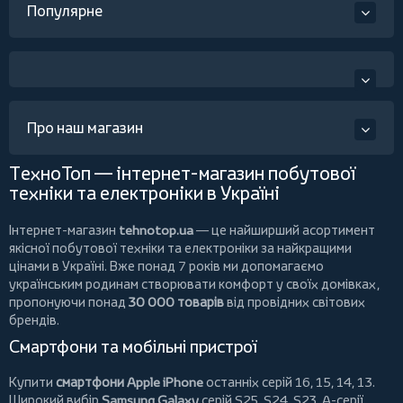
Популярне
Про наш магазин
ТехноТоп — інтернет-магазин побутової
техніки та електроніки в Україні
Інтернет-магазин
tehnotop.ua
— це найширший асортимент
якісної побутової техніки та електроніки за найкращими
цінами в Україні. Вже понад 7 років ми допомагаємо
українським родинам створювати комфорт у своїх домівках,
пропонуючи понад
30 000 товарів
від провідних світових
брендів.
Смартфони та мобільні пристрої
Купити
смартфони Apple iPhone
останніх серій 16, 15, 14, 13.
Широкий вибір
Samsung Galaxy
серій S25, S24, S23, A-серії.