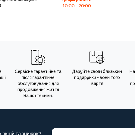
В
10:00 - 20:00
е
Сервісне гарантійне та
Даруйте своїм близьким
На
ції
після гарантійне
подарунки - вони того
обслуговування для
варті!
пр
продовження життя
Вашої техніки.
х акцій та знижок?