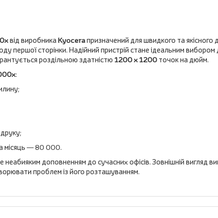
00x
від виробника
Kyocera
призначений для швидкого та якісного 
ду першої сторінки. Надійний пристрій стане ідеальним вибором 
 гарантується роздільною здатністю
1200 x 1200
точок на дюйм.
000x
:
илину;
 друку;
а місяць — 80 000.
е неабияким доповненням до сучасних офісів. Зовнішній вигляд в
творювати проблем із його розташуванням.