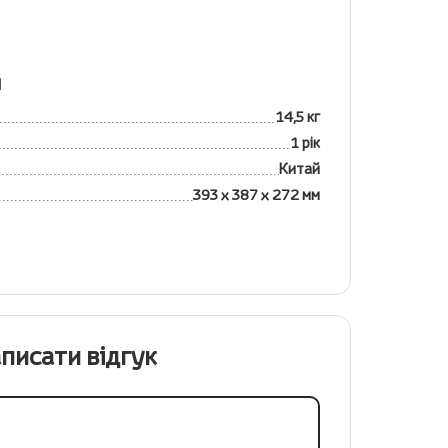
я
14,5 кг
1 рік
Китай
393 х 387 х 272 мм
писати відгук