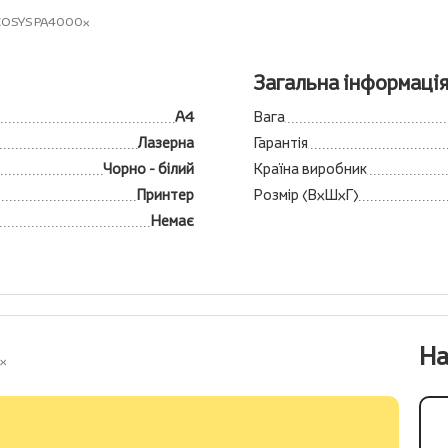
COSYS PA4000x
Загальна інформаці
А4
Вага
Лазерна
Гарантія
Чорно - білий
Країна виробник
Принтер
Розмір (ВхШхГ)
Немає
На
x