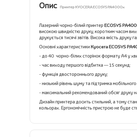
Опис
Принтер KYOCERA ECOSYS PA4000x
Лазерний чорно-білий принтер
ECOSYS PA40
високою швидкістю друку, коротким часом вихо
друкується тисячі звітів. Висока якість друку
Основні характеристики
Kyocera ECOSYS PA4
- до 40 чорно-білих сторінок формату А4 у хв
- час виходу першого відбитка — 15 секунд;
- функція двостороннього друку;
- низький рівень шуму та підтримка мобільного
- максимальний рекомендований обсяг друку н
Дизайн принтера досить стильний, а тому стан
кольорах. Ергономічність пристрою не буде с