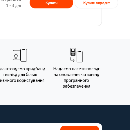
Купити в кредит
Купити
1 - 3 дні
лаштовуємо придбану
Надаємо пакети послуг
техніку для більш
на оновлення чи заміну
иємного користування
програмного
забезпечення