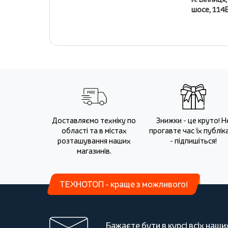
шосе, 114
Доставляємо техніку по
Знижки - це круто! Н
області та в містах
прогавте час їх публіка
розташування наших
- підпишіться!
магазинів.
ТЕХНОТОП - краще з можливого!
Бажаєте бути в курсі всіх наши