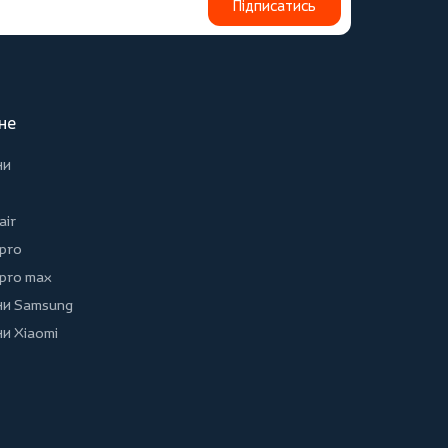
Підписатись
не
ни
air
 pro
 pro max
и Samsung
и Xiaomi