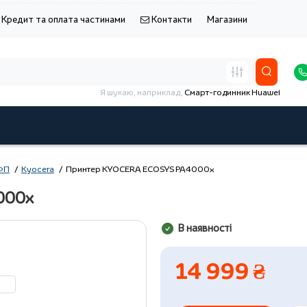
Кредит та оплата частинами
Контакти
Магазини
Я шукаю, наприклад,
Смарт-годинник Huawei
БФП
Kyocera
Принтер KYOCERA ECOSYS PA4000x
000x
В наявності
14 999 ₴