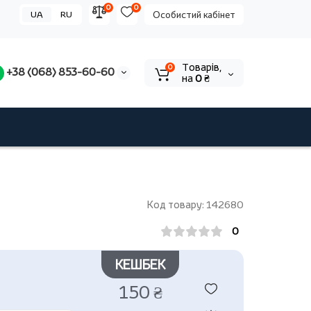
0
0
UA
RU
Особистий кабінет
Tоварів,
0
+38 (068) 853-60-60
на
0 ₴
Код товару: 142680
0
КЕШБЕК
150 ₴