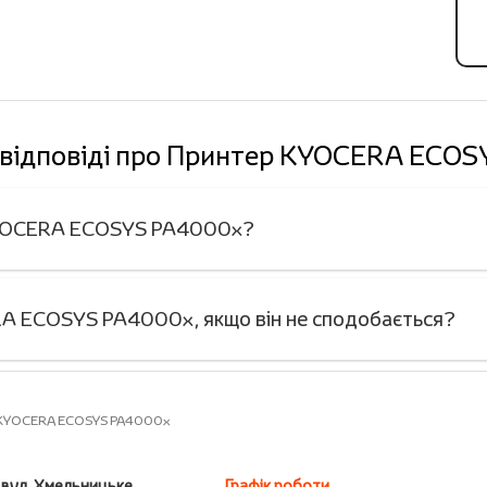
 відповіді про Принтер KYOCERA ECO
 KYOCERA ECOSYS PA4000x?
A ECOSYS PA4000x, якщо він не сподобається?
 KYOCERA ECOSYS PA4000x
, вул. Хмельницьке
Графік роботи