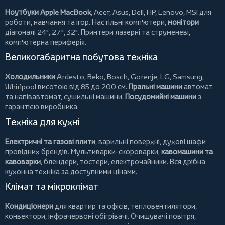
Ноутбуки Apple MacBook
,
Acer
,
Asus
,
Dell
,
HP
,
Lenovo
,
MSI
для
роботи, навчання та ігор. Настільні комп'ютери,
монітори
діагоналі 24", 27", 32".
Принтери
лазерні та струменеві,
комп'ютерна периферія.
Великогабаритна побутова техніка
Холодильники
Ardesto
,
Beko
,
Bosch
,
Gorenje
,
LG
,
Samsung
,
Whirlpool
висотою від 85 до 200 см.
Пральні машини
автомат
та напівавтомат,
сушильні машини
.
Посудомийні машини
з
гарантією виробника.
Техніка для кухні
Електричні та газові плити
, варильні поверхні, духові шафи
провідних брендів.
Мультиварки-скороварки
,
кавомашини та
кавоварки
,
блендери
,
тостери
,
електрочайники
. Вся дрібна
кухонна техніка за доступними цінами.
Клімат та мікроклімат
Кондиціонери
для квартир та офісів,
тепловентилятори
,
конвектори
,
інфрачервоні обігрівачі
.
Очищувачі повітря
,