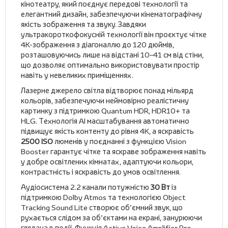
кінотеатру, який поєднує передові технології та
елегантний дизайн, забезпечуючи кінематографічну
якість зображення та звуку. Завдяки
ультракороткофокусній технології він проєктує чітке
4K-зображення з діагоналлю до 120 дюймів,
розташовуючись лише на відстані 10–41 см від стіни,
що дозволяє оптимально використовувати простір
навіть у невеликих приміщеннях.
Лазерне джерело світла відтворює понад мільярд
кольорів, забезпечуючи неймовірно реалістичну
картинку з підтримкою Quantum HDR, HDR10+ та
HLG. Технологія AI масштабування автоматично
підвищує якість контенту до рівня 4K, а яскравість
2500 ISO
люменів у поєднанні з функцією Vision
Booster гарантує чітке та яскраве зображення навіть
у добре освітлених кімнатах, адаптуючи кольори,
контрастність і яскравість до умов освітлення.
Аудіосистема 2.2 канали потужністю
30 Вт
із
підтримкою Dolby Atmos та технологією Object
Tracking Sound Lite створює об’ємний звук, що
рухається слідом за об’єктами на екрані, занурюючи
глядача в події. Функція Active Voice Amplifier Pro,