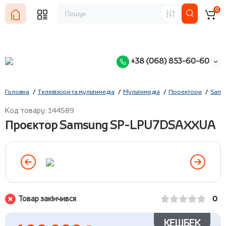
0
+38 (068) 853-60-60
Головна
Телевізори та мультимедіа
Мультимедіа
Проектори
Sams
Код товару: 144589
Проєктор Samsung SP-LPU7DSAXXUA
Товар закінчився
0
КЕШБЕК