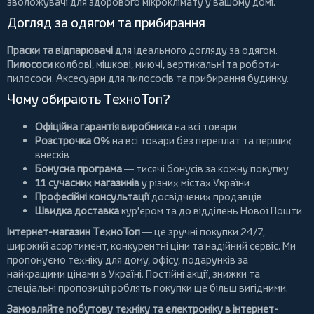
зволожувачі для здорового мікроклімату у вашому домі.
Догляд за одягом та прибирання
Праски та відпарювачі
для ідеального догляду за одягом.
Пилососи
колбові
,
мішкові
,
миючі
,
вертикальні
та
роботи-
пилососи
. Аксесуари для пилососів та прибирання будинку.
Чому обирають ТехноТоп?
Офіційна гарантія виробника
на всі товари
Розстрочка 0%
на всі товари без переплат та перших
внесків
Бонусна програма
— тисячі бонусів за кожну покупку
11 сучасних магазинів
у різних містах України
Професійні консультації
досвідчених продавців
Швидка доставка
кур'єром та до відділень Нової Пошти
Інтернет-магазин ТехноТоп
— це зручні покупки 24/7,
широкий асортимент, конкурентні ціни та надійний сервіс. Ми
пропонуємо
техніку для дому
, офісу, подарунків за
найкращими цінами в Україні. Постійні
акції
, знижки та
спеціальні пропозиції роблять покупки ще більш вигідними.
Замовляйте побутову техніку та електроніку в інтернет-