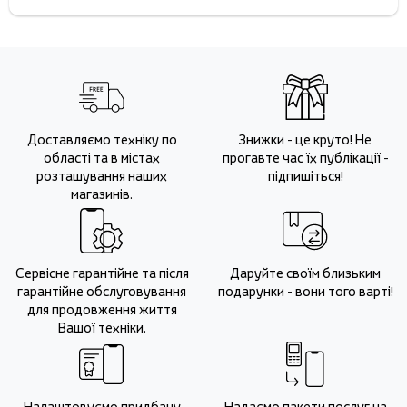
Доставляємо техніку по
Знижки - це круто! Не
області та в містах
прогавте час їх публікації -
розташування наших
підпишіться!
магазинів.
Сервісне гарантійне та після
Даруйте своїм близьким
гарантійне обслуговування
подарунки - вони того варті!
для продовження життя
Вашої техніки.
Налаштовуємо придбану
Надаємо пакети послуг на