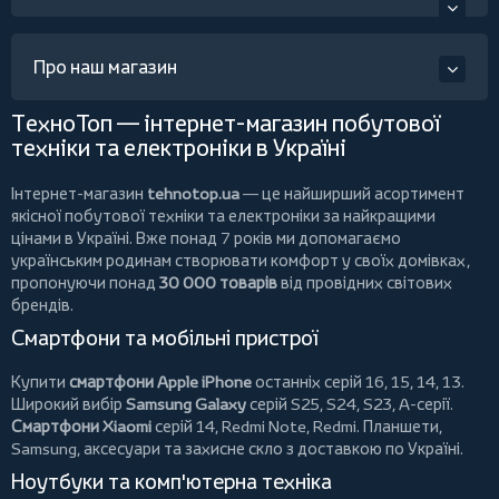
Про наш магазин
ТехноТоп — інтернет-магазин побутової
техніки та електроніки в Україні
Інтернет-магазин
tehnotop.ua
— це найширший асортимент
якісної побутової техніки та електроніки за найкращими
цінами в Україні. Вже понад 7 років ми допомагаємо
українським родинам створювати комфорт у своїх домівках,
пропонуючи понад
30 000 товарів
від провідних світових
брендів.
Смартфони та мобільні пристрої
Купити
смартфони Apple iPhone
останніх серій 16, 15, 14, 13.
Широкий вибір
Samsung Galaxy
серій S25, S24, S23, A-серії.
Смартфони Xiaomi
серій 14, Redmi Note, Redmi.
Планшети
,
Samsung, аксесуари та
захисне скло
з доставкою по Україні.
Ноутбуки та комп'ютерна техніка