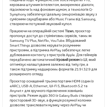
керована штучним інтелектом, виокремлює діалоги,
підсилюючи їх над фоновим шумом, а технологія Q-
Symphony забезпечує ідеальну синхронізацію звуку з
сумісними саундбарами або Music Frame від Samsung,
створюючи потужний звуковий купол.
Працюючи на операційній системі
Tizen
, проєктор
пропонує доступ до стрімінгових сервісів, таких як
Samsung TV Plus, Netflix, YouTube. Вбудований
SmartThings дозволяє керувати розумними
пристроями, а підтримка AirPlay забезпечує легке
дублювання контенту з пристроїв Apple. Для геймерів
передбачено автоматичний
ігровий режим
із ШІ, який
оптимізує налаштування залежно від типу гри, а
також підтримку надшироких форматів 21:9 і 32:9 для
розширеного огляду.
Проєктор оснащений трьома портами HDMI (один із
eARC), USB-A, Ethernet, Wi-Fi 5, Bluetooth 5.2 та
Anynet+ для зручного підключення зовнішніх
пристроїв. Режим аудіо 360 із Galaxy Buds створює
просторовий 3D-звук, а функція розумної колонки
дозволяє транслювати музику через AirPlay чи