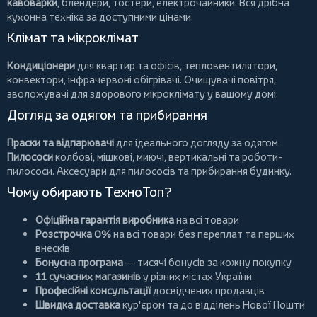
кавоварки
,
блендери
,
тостери
,
електрочайники
. Вся дрібна
кухонна техніка за доступними цінами.
Клімат та мікроклімат
Кондиціонери
для квартир та офісів,
тепловентилятори
,
конвектори
,
інфрачервоні обігрівачі
.
Очищувачі повітря
,
зволожувачі для здорового мікроклімату у вашому домі.
Догляд за одягом та прибирання
Праски та відпарювачі
для ідеального догляду за одягом.
Пилососи
колбові
,
мішкові
,
миючі
,
вертикальні
та
роботи-
пилососи
. Аксесуари для пилососів та прибирання будинку.
Чому обирають ТехноТоп?
Офіційна гарантія виробника
на всі товари
Розстрочка 0%
на всі товари без переплат та перших
внесків
Бонусна програма
— тисячі бонусів за кожну покупку
11 сучасних магазинів
у різних містах України
Професійні консультації
досвідчених продавців
Швидка доставка
кур'єром та до відділень Нової Пошти