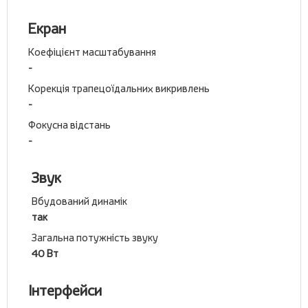
Екран
Коефіцієнт масштабування
-
Корекція трапецоїдальних викривлень
-
Фокусна відстань
-
Звук
Вбудований динамік
так
Загальна потужність звуку
40 Вт
Інтерфейси