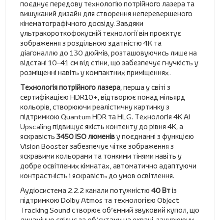
поєднує передову технологію потрійного лазера та
вишуканий дизайн для створення неперевершеного
кінематографічного досвіду. Завдяки
ультракороткофокусній технології він проєктує
зображення з роздільною здатністю 4K та
діагоналлю до 130 дюймів, розташовуючись лише на
відстані 10–41 см від стіни, що забезпечує гнучкість у
розміщенні навіть у компактних приміщеннях.
Технологія потрійного лазера
, перша у світі з
сертифікацією HDR10+, відтворює понад мільярд
кольорів, створюючи реалістичну картинку з
підтримкою Quantum HDR та HLG. Технологія 4K AI
Upscaling підвищує якість контенту до рівня 4K, а
яскравість
3450 ISO люменів
у поєднанні з функцією
Vision Booster забезпечує чітке зображення з
яскравими кольорами та тонкими тінями навіть у
добре освітлених кімнатах, автоматично адаптуючи
контрастність і яскравість до умов освітлення.
Аудіосистема 2.2.2 канали потужністю
40 Вт
із
підтримкою Dolby Atmos та технологією Object
Tracking Sound створює об’ємний звуковий купол, що
динамічно слідує за об’єктами на екрані, занурюючи