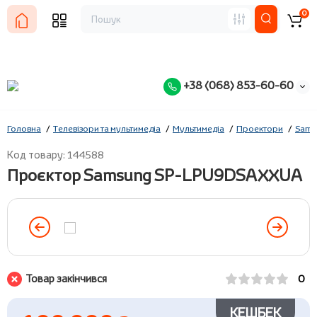
0
+38 (068) 853-60-60
Головна
Телевізори та мультимедіа
Мультимедіа
Проектори
Sams
Код товару: 144588
Проєктор Samsung SP-LPU9DSAXXUA
Товар закінчився
0
КЕШБЕК