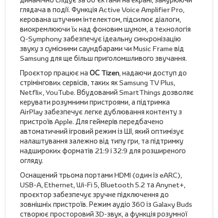
глядача в події. Функція Active Voice Amplifier Pro,
керована штучним інтелектом, підсилює діалоги,
виокремлюючи їх над фоновим шумом, а технологія
Q-Symphony забезпечує ідеальну синхронізацію
звуку з сумісними саундбарами чи Music Frame від
Samsung для ще більш приголомшливого звучання.
Проєктор працює на
ОС Tizen
, надаючи доступ до
стрімінгових сервісів, таких як Samsung TV Plus,
Netflix, YouTube. Вбудований SmartThings дозволяє
керувати розумними пристроями, а підтримка
AirPlay забезпечує легке дублювання контенту з
пристроїв Apple. Для геймерів передбачено
автоматичний ігровий режим із ШІ, який оптимізує
налаштування залежно від типу гри, та підтримку
надшироких форматів 21:9 і 32:9 для розширеного
огляду.
Оснащений трьома портами HDMI (один із eARC),
USB-A, Ethernet, Wi-Fi 5, Bluetooth 5.2 та Anynet+,
проєктор забезпечує зручне підключення до
зовнішніх пристроїв. Режим аудіо 360 із Galaxy Buds
створює просторовий 3D-звук, а функція розумної