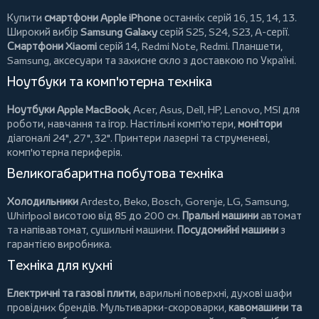
Купити
смартфони Apple iPhone
останніх серій 16, 15, 14, 13.
Широкий вибір
Samsung Galaxy
серій S25, S24, S23, A-серії.
Смартфони Xiaomi
серій 14, Redmi Note, Redmi.
Планшети
,
Samsung, аксесуари та
захисне скло
з доставкою по Україні.
Ноутбуки та комп'ютерна техніка
Ноутбуки Apple MacBook
,
Acer
,
Asus
,
Dell
,
HP
,
Lenovo
,
MSI
для
роботи, навчання та ігор. Настільні комп'ютери,
монітори
діагоналі 24", 27", 32".
Принтери
лазерні та струменеві,
комп'ютерна периферія.
Великогабаритна побутова техніка
Холодильники
Ardesto
,
Beko
,
Bosch
,
Gorenje
,
LG
,
Samsung
,
Whirlpool
висотою від 85 до 200 см.
Пральні машини
автомат
та напівавтомат,
сушильні машини
.
Посудомийні машини
з
гарантією виробника.
Техніка для кухні
Електричні та газові плити
, варильні поверхні, духові шафи
провідних брендів.
Мультиварки-скороварки
,
кавомашини та