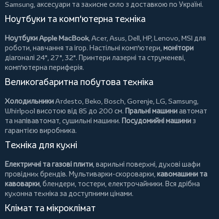
Samsung, аксесуари та
захисне скло
з доставкою по Україні.
Ноутбуки та комп'ютерна техніка
Ноутбуки Apple MacBook
,
Acer
,
Asus
,
Dell
,
HP
,
Lenovo
,
MSI
для
роботи, навчання та ігор. Настільні комп'ютери,
монітори
діагоналі 24", 27", 32".
Принтери
лазерні та струменеві,
комп'ютерна периферія.
Великогабаритна побутова техніка
Холодильники
Ardesto
,
Beko
,
Bosch
,
Gorenje
,
LG
,
Samsung
,
Whirlpool
висотою від 85 до 200 см.
Пральні машини
автомат
та напівавтомат,
сушильні машини
.
Посудомийні машини
з
гарантією виробника.
Техніка для кухні
Електричні та газові плити
, варильні поверхні, духові шафи
провідних брендів.
Мультиварки-скороварки
,
кавомашини та
кавоварки
,
блендери
,
тостери
,
електрочайники
. Вся дрібна
кухонна техніка за доступними цінами.
Клімат та мікроклімат