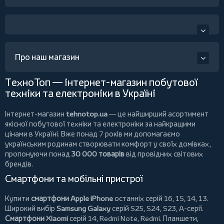
Про наш магазин
ТехноТоп — інтернет-магазин побутової
техніки та електроніки в Україні
Інтернет-магазин
tehnotop.ua
— це найширший асортимент
якісної побутової техніки та електроніки за найкращими
цінами в Україні. Вже понад 7 років ми допомагаємо
українським родинам створювати комфорт у своїх домівках,
пропонуючи понад
30 000 товарів
від провідних світових
брендів.
Смартфони та мобільні пристрої
Купити
смартфони Apple iPhone
останніх серій 16, 15, 14, 13.
Широкий вибір
Samsung Galaxy
серій S25, S24, S23, A-серії.
Смартфони Xiaomi
серій 14, Redmi Note, Redmi.
Планшети
,