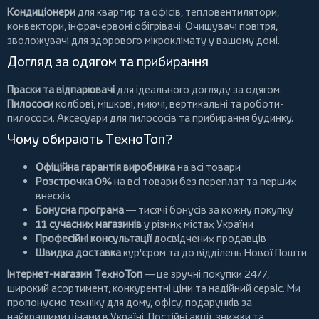
Кондиціонери
для квартир та офісів,
тепловентилятори
,
конвектори
,
інфрачервоні обігрівачі
.
Очищувачі повітря
,
зволожувачі для здорового мікроклімату у вашому домі.
Догляд за одягом та прибирання
Праски та відпарювачі
для ідеального догляду за одягом.
Пилососи
колбові
,
мішкові
,
миючі
,
вертикальні
та
роботи-
пилососи
. Аксесуари для пилососів та прибирання будинку.
Чому обирають ТехноТоп?
Офіційна гарантія виробника
на всі товари
Розстрочка 0%
на всі товари без переплат та перших
внесків
Бонусна програма
— тисячі бонусів за кожну покупку
11 сучасних магазинів
у різних містах України
Професійні консультації
досвідчених продавців
Швидка доставка
кур'єром та до відділень Нової Пошти
Інтернет-магазин ТехноТоп
— це зручні покупки 24/7,
широкий асортимент, конкурентні ціни та надійний сервіс. Ми
пропонуємо
техніку для дому
, офісу, подарунків за
найкращими цінами в Україні. Постійні
акції
, знижки та