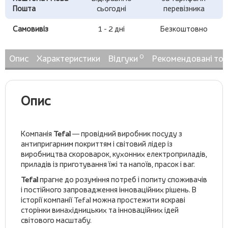
Пошта
сьогодні
перевізника
Самовивіз
1 - 2 дні
Безкоштовно
0
Опис
Характеристики
Відгуки
Рекомендовані то
Опис
Компанія
Tefal
— провідний виробник посуду з
антипригарним покриттям і світовий лідер із
виробництва скороварок, кухонних електроприладів,
приладів із приготування їжі та напоїв, прасок і ваг.
Tefal
прагне до розуміння потреб і попиту споживачів
і постійного запровадження інноваційних рішень. В
історії компанії Tefal можна простежити яскраві
сторінки винахідницьких та інноваційних ідей
світового масштабу.