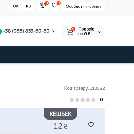
0
0
UA
RU
Особистий кабінет
Tоварів,
0
+38 (068) 853-60-60
на
0 ₴
Код товару: 113582
0
КЕШБЕК
12 ₴