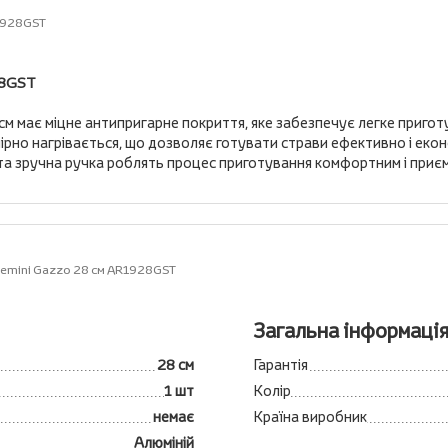
R1928GST
28GST
м має міцне антипригарне покриття, яке забезпечує легке приготу
мірно нагрівається, що дозволяє готувати страви ефективно і еко
н та зручна ручка роблять процес приготування комфортним і приє
Gemini Gazzo 28 см AR1928GST
Загальна інформаці
28 см
Гарантія
1 шт
Колір
немає
Країна виробник
Алюміній