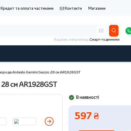
Кредит та оплата частинами
Контакти
Магазини
Я шукаю, наприклад,
Смарт-годинники
ворода Ardesto Gemini Gazzo 28 см AR1928GST
o 28 см AR1928GST
В наявності
597 ₴