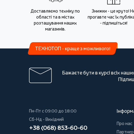
Доставляємо техніку по
Знижки - це круто! Н
області та в містах
прогавте час їх публіка
розташування наших
- підпишіться!
магазинів.
ТЕХНОТОП - краще з можливого!
Бажаєте бути в курсі всіх наши
Підпиш
Інформ
Пн-Пт с 09:00 до 18:00
Сб-Нд - Вихідний
Про нас
+38 (068) 853-60-60
Партнер