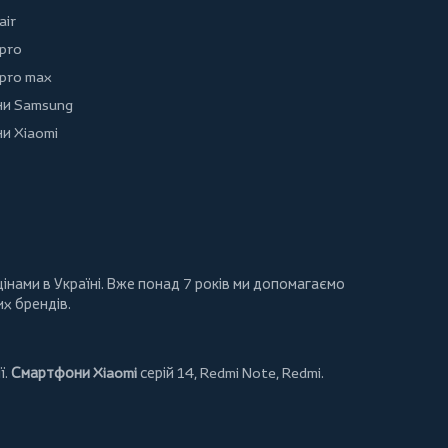
air
 pro
 pro max
и Samsung
и Xiaomi
інами в Україні. Вже понад 7 років ми допомагаємо
их брендів.
ї.
Смартфони Xiaomi
серій 14, Redmi Note, Redmi.