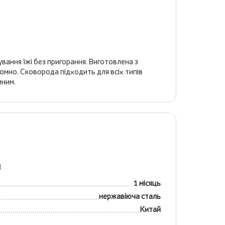
вання їжі без пригорання. Виготовлена з
номно. Сковорода підходить для всіх типів
мним.
я
1 місяць
нержавіюча сталь
Китай