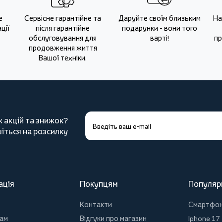
е
Сервісне гарантійне та
Даруйте своїм близьким
На
ції
після гарантійне
подарунки - вони того
обслуговування для
варті!
пр
продовження життя
Вашої техніки.
х акцій та знижок?
іться на розсилку
ація
Покупцям
Популяр
Контакти
Смартфо
ам
Відгуки про магазин
Iphone 17