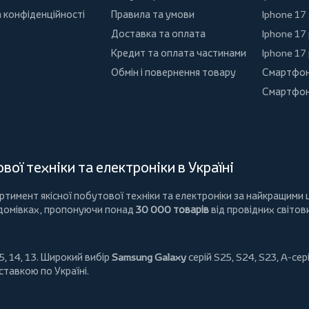
 конфіденційності
Правила та умови
Iphone 17 
Доставка та оплата
Iphone 17
Кредит та оплата частинами
Iphone 17
Обмін і повернення товару
Смартфон
Смартфон
ої техніки та електроніки в Україні
имент якісної побутової техніки та електроніки за найкращими ц
 домівках, пропонуючи понад
30 000 товарів
від провідних світов
5, 14, 13. Широкий вибір
Samsung Galaxy
серій S25, S24, S23, A-сері
ставкою по Україні.