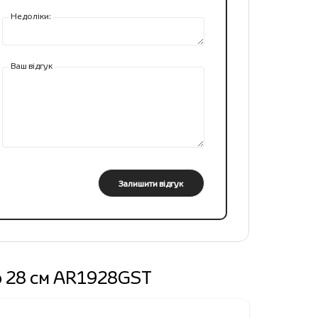
Недоліки:
Ваш відгук
Залишити відгук
zo 28 см AR1928GST