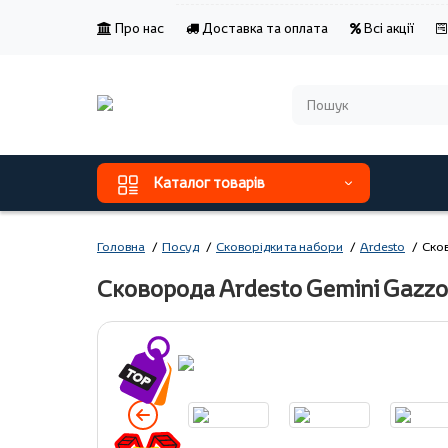
Про нас
Доставка та оплата
Всі акції
Каталог товарів
Головна
Посуд
Сковорідки та набори
Ardesto
Ско
Сковорода Ardesto Gemini Gazz