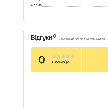
Форма
0
Відгуки
Сковорода Ardesto Gemini Gazzo 
0
0
покупців