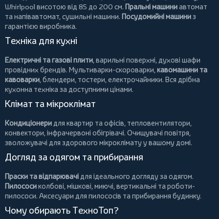
Whirlpool
висотою від 85 до 200 см.
Пральні машини
автомат
та напівавтомат,
сушильні машини
.
Посудомийні машини
з
гарантією виробника.
Техніка для кухні
Електричні та газові плити
, варильні поверхні, духові шафи
провідних брендів.
Мультиварки-скороварки
,
кавомашини та
кавоварки
,
блендери
,
тостери
,
електрочайники
. Вся дрібна
кухонна техніка за доступними цінами.
Клімат та мікроклімат
Кондиціонери
для квартир та офісів,
тепловентилятори
,
конвектори
,
інфрачервоні обігрівачі
.
Очищувачі повітря
,
зволожувачі для здорового мікроклімату у вашому домі.
Догляд за одягом та прибирання
Праски та відпарювачі
для ідеального догляду за одягом.
Пилососи
колбові
,
мішкові
,
миючі
,
вертикальні
та
роботи-
пилососи
. Аксесуари для пилососів та прибирання будинку.
Чому обирають ТехноТоп?