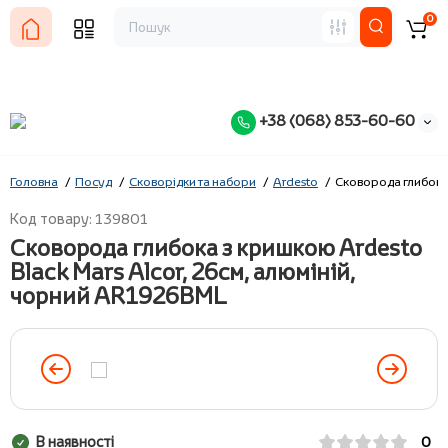
0
+38 (068) 853-60-60
Головна
Посуд
Сковорідки та набори
Ardesto
Сковорода глибока 
Код товару: 139801
Сковорода глибока з кришкою Ardesto
Black Mars Alcor, 26см, алюміній,
чорний AR1926BML
В наявності
0