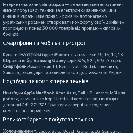
Інтернет-магазин
tehnotop.ua
— це найширший асортимент
якісної побутової техніки та електроніки за найкращими
цінами в Україні. Вже понад 7 років ми допомагаємо
українським родинам створювати комфорт у своїх домівках,
пропонуючи понад
30 000 товарів
від провідних світових
брендів.
Смартфони та мобільні пристрої
Купити
смартфони Apple iPhone
останніх серій 16, 15, 14, 13.
Широкий вибір
Samsung Galaxy
серій S25, S24, S23, A-серії.
Смартфони Xiaomi
серій 14, Redmi Note, Redmi.
Планшети
,
Samsung, аксесуари та
захисне скло
з доставкою по Україні.
Ноутбуки та комп'ютерна техніка
Ноутбуки Apple MacBook
,
Acer
,
Asus
,
Dell
,
HP
,
Lenovo
,
MSI
для
роботи, навчання та ігор. Настільні комп'ютери,
монітори
діагоналі 24", 27", 32".
Принтери
лазерні та струменеві,
комп'ютерна периферія.
Великогабаритна побутова техніка
Холодильники
Ardesto
,
Beko
,
Bosch
,
Gorenje
,
LG
,
Samsung
,