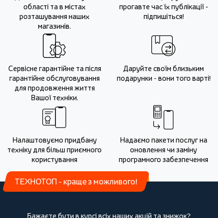
області та в містах
прогавте час їх публікації -
розташування наших
підпишіться!
магазинів.
Сервісне гарантійне та після
Даруйте своїм близьким
гарантійне обслуговування
подарунки - вони того варті!
для продовження життя
Вашої техніки.
Налаштовуємо придбану
Надаємо пакети послуг на
техніку для більш приємного
оновлення чи заміну
користування
програмного забезпечення
ТЕХНОТОП - краще з можливого!
Бажаєте бути в курсі всіх наших акцій та знижок?