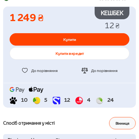
КЕШБЕК
1 249 ₴
12 ₴
Купити
Купити в кредит
До порівняння
До порівняння
10
5
12
4
24
Спосіб отримання у місті
Вінниця