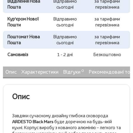
Відділення Нова
Відправимо
за тарифами
Пошта
сьогодні
перевізника
Кур'єром Нової
Відправимо
за тарифами
Пошти
сьогодні
перевізника
Поштомат Нова
Відправимо
за тарифами
Пошта
сьогодні
перевізника
Самовивіз
1 - 2 дні
Безкоштовно
0
Опис
Характеристики
Відгуки
Рекомендовані то
Опис
Завдяки сучасному дизайну глибока сковорода
ARDESTO Black Mars
буде доречною на будь-якій
кухні. Корпус виробу з кованого алюмінію – легкого та