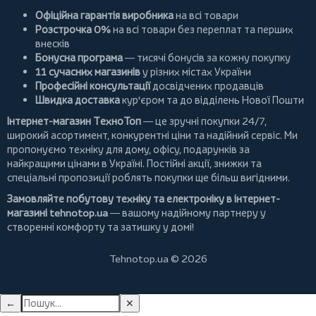
Офіційна гарантія виробника
на всі товари
Розстрочка 0%
на всі товари без переплат та перших
внесків
Бонусна програма
— тисячі бонусів за кожну покупку
11 сучасних магазинів
у різних містах України
Професійні консультації
досвідчених продавців
Швидка доставка
кур'єром та до відділень Нової Пошти
Інтернет-магазин ТехноТоп
— це зручні покупки 24/7,
широкий асортимент, конкурентні ціни та надійний сервіс. Ми
пропонуємо
техніку для дому
, офісу, подарунків за
найкращими цінами в Україні. Постійні
акції
, знижки та
спеціальні пропозиції роблять покупки ще більш вигідними.
Замовляйте побутову техніку та електроніку в інтернет-
магазині
tehnotop.ua
— вашому надійному партнеру у
створенні комфорту та затишку у домі!
Tehnotop.ua © 2026
←
✕