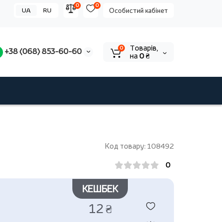
0
0
UA
RU
Особистий кабінет
Tоварів,
0
+38 (068) 853-60-60
на
0 ₴
Код товару: 108492
0
КЕШБЕК
12 ₴