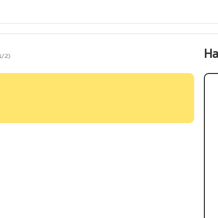
На
1/2)