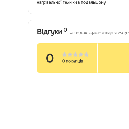
нагрівальної техніки в подальшому.
0
Відгуки
«СВОД-АС» фільтр в зборі ST250(L
0
0
покупців