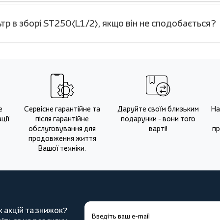
р в зборі ST250(L1/2), якщо він не сподобається?
е
Сервісне гарантійне та
Даруйте своїм близьким
На
ції
після гарантійне
подарунки - вони того
обслуговування для
варті!
пр
продовження життя
Вашої техніки.
х акцій та знижок?