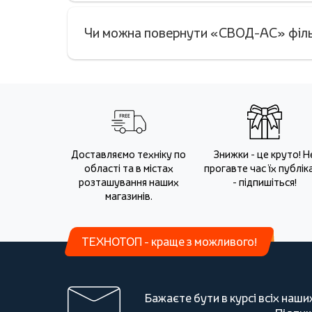
Чи можна повернути «СВОД-АС» фільт
Доставляємо техніку по
Знижки - це круто! Н
області та в містах
прогавте час їх публіка
розташування наших
- підпишіться!
магазинів.
ТЕХНОТОП - краще з можливого!
Бажаєте бути в курсі всіх наши