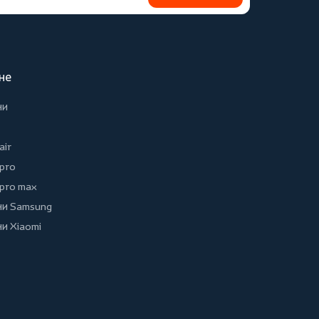
не
ни
air
 pro
 pro max
и Samsung
и Xiaomi