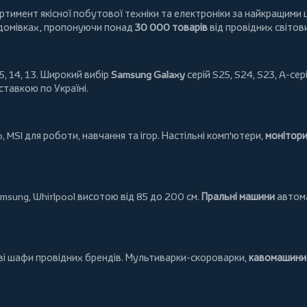
имент якісної побутової техніки та електроніки за найкращими ц
 домівках, пропонуючи понад
30 000 товарів
від провідних світов
5, 14, 13. Широкий вибір
Samsung Galaxy
серій S25, S24, S23, A-сері
ставкою по Україні.
o
,
MSI
для роботи, навчання та ігор. Настільні комп'ютери,
монітор
msung
,
Whirlpool
висотою від 85 до 200 см.
Пральні машини
автома
ові шафи провідних брендів.
Мультиварки-скороварки
,
кавомашини 