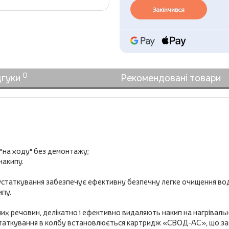
Закінчився
0
дгуки
Рекомендовані товари
"на ходу" без демонтажу;
накипу.
устаткування забезпечує ефективну безпечну легке очищення водо
ипу.
х речовин, делікатно і ефективно видаляють накип на нагрівальн
статкування в колбу встановлюється картридж «СВОД-АС», що заб