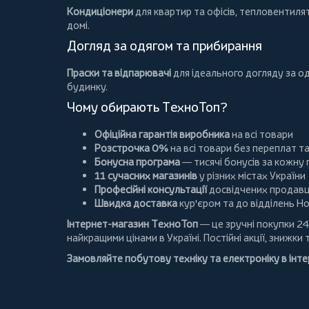
Кондиціонери
для квартир та офісів,
тепловентиля
домі.
Догляд за одягом та прибирання
Праски та відпарювачі
для ідеального догляду за о
будинку.
Чому обирають ТехноТоп?
Офіційна гарантія виробника
на всі товари
Розстрочка 0%
на всі товари без переплат т
Бонусна програма
— тисячі бонусів за кожну
11 сучасних магазинів
у різних містах України
Професійні консультації
досвідчених продавц
Швидка доставка
кур'єром та до відділень Н
Інтернет-магазин ТехноТоп
— це зручні покупки 24
найкращими цінами в Україні. Постійні
акції
, знижки 
Замовляйте побутову техніку та електроніку в інт