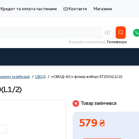
Кредит та оплата частинами
Контакти
Магазини
Я шукаю, наприклад,
Телевізори
накипу та вібрації
СВОД
«СВОД-АС» фільтр в зборі ST250(L1/2)
(L1/2)
Товар закінчився
579 ₴