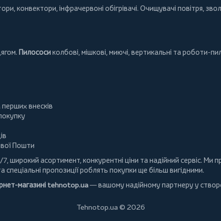
тори
,
конвектори
,
інфрачервоні обігрівачі
.
Очищувачі повітря
, зво
дягом.
Пилососи
колбові
,
мішкові
,
миючі
,
вертикальні
та
роботи-пи
а перших внесків
 покупку
ів
ової Пошти
/7, широкий асортимент, конкурентні ціни та надійний сервіс. Ми
та спеціальні пропозиції роблять покупки ще більш вигідними.
ернет-магазині
tehnotop.ua
— вашому надійному партнеру у створе
Tehnotop.ua © 2026