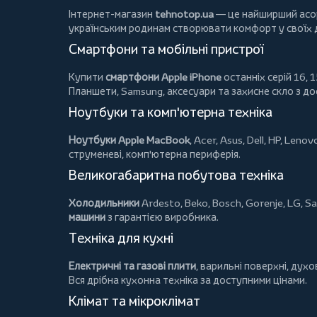
Інтернет-магазин
tehnotop.ua
— це найширший асорт
українським родинам створювати комфорт у своїх
Смартфони та мобільні пристрої
Купити
смартфони Apple iPhone
останніх серій 16, 1
Планшети
, Samsung, аксесуари та
захисне скло
з до
Ноутбуки та комп'ютерна техніка
Ноутбуки Apple MacBook
,
Acer
,
Asus
,
Dell
,
HP
,
Lenov
струменеві, комп'ютерна периферія.
Великогабаритна побутова техніка
Холодильники
Ardesto
,
Beko
,
Bosch
,
Gorenje
,
LG
,
Sa
машини
з гарантією виробника.
Техніка для кухні
Електричні та газові плити
, варильні поверхні, дух
Вся дрібна кухонна техніка за доступними цінами.
Клімат та мікроклімат