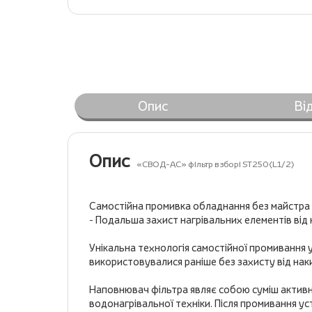
Опис
Ві
Опис
«СВОД-АС» фільтр в зборі ST250(L1/2)
Самостійна промивка обладнання без майстра 
- Подальша захист нагрівальних елементів від 
Унікальна технологія самостійної промивання 
використовувалися раніше без захисту від нак
Наповнювач фільтра являє собою суміш активни
водонагрівальної техніки. Після промивання у