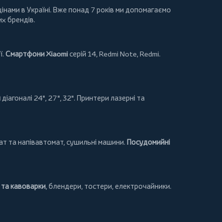
інами в Україні. Вже понад 7 років ми допомагаємо
их брендів.
ї.
Смартфони Xiaomi
серій 14, Redmi Note, Redmi.
и
діагоналі 24", 27", 32".
Принтери
лазерні та
т та напівавтомат,
сушильні машини
.
Посудомийні
та кавоварки
,
блендери
,
тостери
,
електрочайники
.