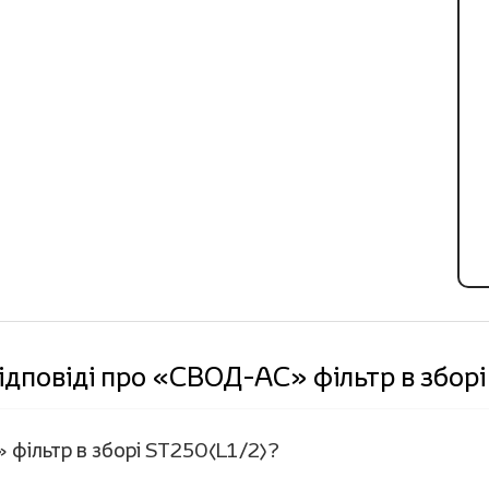
ідповіді про «СВОД-АС» фільтр в збор
 фільтр в зборі ST250(L1/2)?