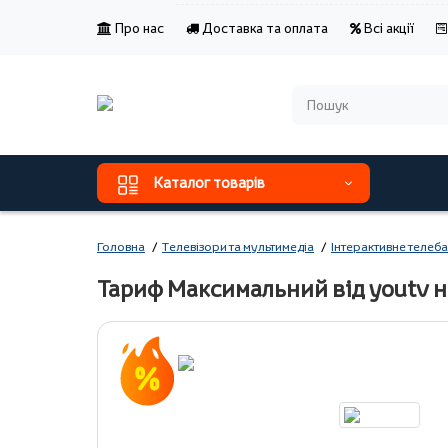
Про нас
Доставка та оплата
Всі акції
Каталог товарів
Головна
Телевізори та мультимедіа
Інтерактивне телеб
Тариф Максимальний від youtv на