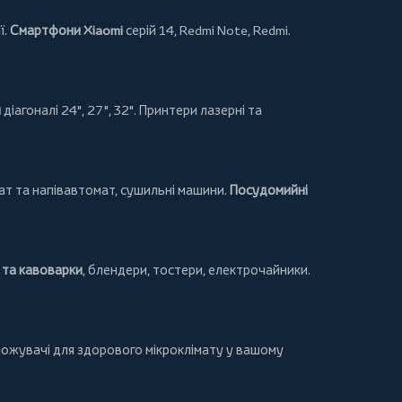
ї.
Смартфони Xiaomi
серій 14, Redmi Note, Redmi.
и
діагоналі 24", 27", 32".
Принтери
лазерні та
т та напівавтомат,
сушильні машини
.
Посудомийні
та кавоварки
,
блендери
,
тостери
,
електрочайники
.
ложувачі для здорового мікроклімату у вашому