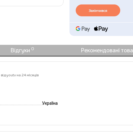
Закінчився
0
Відгуки
Рекомендовані тов
ід youtv на 24 місяців
Україна