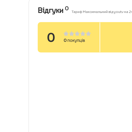
0
Відгуки
Тариф Максимальний від youtv на 24
0
0
покупців