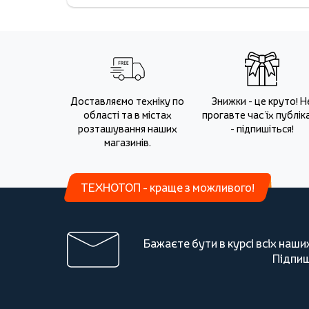
Доставляємо техніку по
Знижки - це круто! Н
області та в містах
прогавте час їх публіка
розташування наших
- підпишіться!
магазинів.
ТЕХНОТОП - краще з можливого!
Бажаєте бути в курсі всіх наши
Підпиш