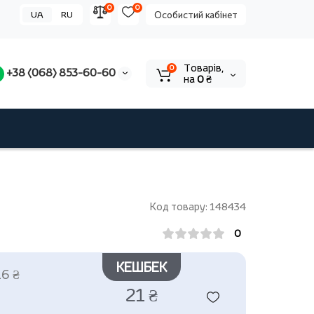
0
0
UA
RU
Особистий кабінет
Tоварів,
0
+38 (068) 853-60-60
на
0 ₴
Код товару: 148434
0
КЕШБЕК
16 ₴
21 ₴