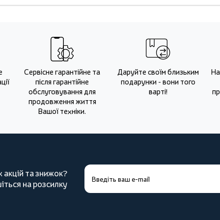
е
Сервісне гарантійне та
Даруйте своїм близьким
На
ції
після гарантійне
подарунки - вони того
обслуговування для
варті!
пр
продовження життя
Вашої техніки.
х акцій та знижок?
іться на розсилку