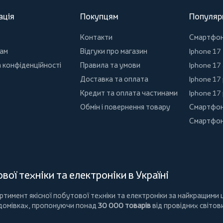
ація
Покупцям
Популяр
Контакти
Смартфо
ам
Відгуки про магазин
Iphone 17
 конфіденційності
Правила та умови
Iphone 17 
Доставка та оплата
Iphone 17
Кредит та оплата частинами
Iphone 17
Обмін і повернення товару
Смартфон
Смартфон
ої техніки та електроніки в Україні
имент якісної побутової техніки та електроніки за найкращими ц
 домівках, пропонуючи понад
30 000 товарів
від провідних світов