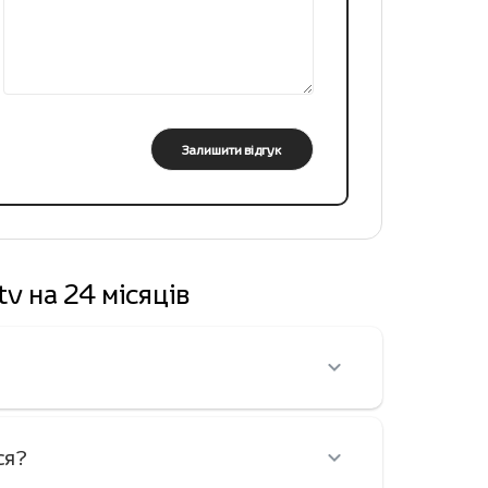
Залишити відгук
v на 24 місяців
ся?