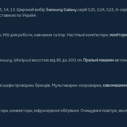
5, 14, 13. Широкий вибір
Samsung Galaxy
серій S25, S24, S23, A-сері
ставкою по Україні.
o
,
MSI
для роботи, навчання та ігор. Настільні комп'ютери,
монітор
msung
,
Whirlpool
висотою від 85 до 200 см.
Пральні машини
автома
ові шафи провідних брендів.
Мультиварки-скороварки
,
кавомашини 
тори
,
конвектори
,
інфрачервоні обігрівачі
.
Очищувачі повітря
, зво