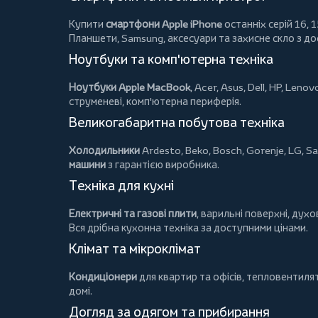
Купити
смартфони Apple iPhone
останніх серій 16, 1
Планшети
, Samsung, аксесуари та
захисне скло
з до
Ноутбуки та комп'ютерна техніка
Ноутбуки Apple MacBook
,
Acer
,
Asus
,
Dell
,
HP
,
Lenov
струменеві, комп'ютерна периферія.
Великогабаритна побутова техніка
Холодильники
Ardesto
,
Beko
,
Bosch
,
Gorenje
,
LG
,
Sa
машини
з гарантією виробника.
Техніка для кухні
Електричні та газові плити
, варильні поверхні, дух
Вся дрібна кухонна техніка за доступними цінами.
Клімат та мікроклімат
Кондиціонери
для квартир та офісів,
тепловентиля
домі.
Догляд за одягом та прибирання