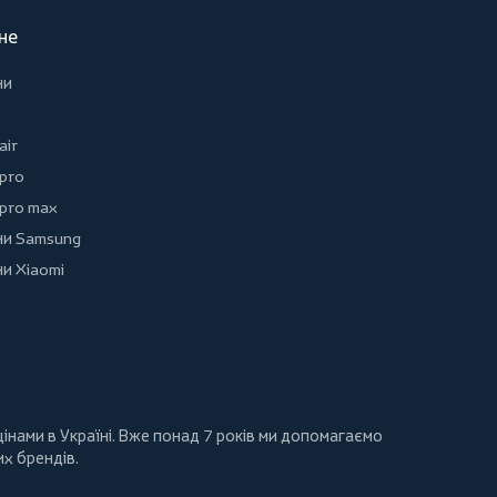
не
ни
air
 pro
 pro max
и Samsung
и Xiaomi
інами в Україні. Вже понад 7 років ми допомагаємо
их брендів.