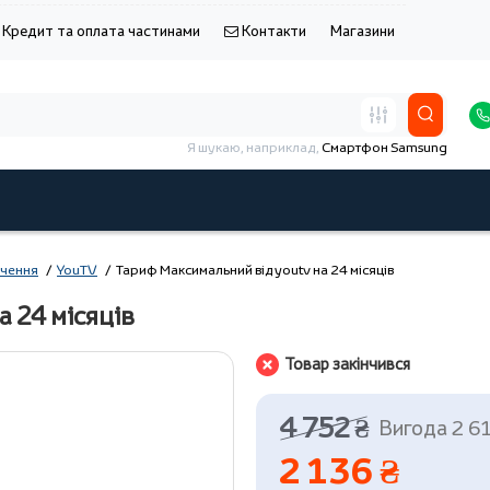
Кредит та оплата частинами
Контакти
Магазини
Я шукаю, наприклад,
Смартфон Samsung
ачення
YouTV
Тариф Максимальний від youtv на 24 місяців
 24 місяців
Товар закінчився
4 752 ₴
Вигода 2 6
2 136 ₴