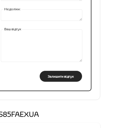
Недоліки:
Ваш відгук
Залишити відгук
77S85FAEXUA