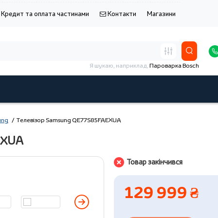
Кредит та оплата частинами
Контакти
Магазини
Я шукаю, наприклад,
Пароварка Bosch
ung
Телевізор Samsung QE77S85FAEXUA
EXUA
Товар закінчився
129 999 ₴