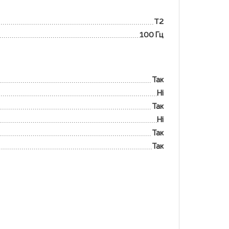
T2
100 Гц
Так
Ні
Так
Ні
Так
Так