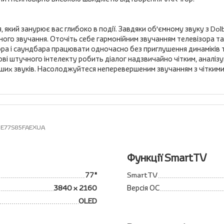
який занурює вас глибоко в події. Завдяки об'ємному звуку з Dol
ного звучання. Оточіть себе гармонійним звучанням телевізора 
ра і саундбара працювати одночасно без приглушення динаміків 
ві штучного інтелекту робить діалог надзвичайно чітким, аналізу
нших звуків. Насолоджуйтеся неперевершеним звучанням з чіткими
 QE77S85FAEXUA
Функції SmartTV
77"
SmartTV
3840 x 2160
Версія ОС
OLED