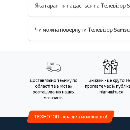
Яка гарантія надається на Телевіз
Чи можна повернути Телевізор Sams
Доставляємо техніку по
Знижки - це круто! Н
області та в містах
прогавте час їх публіка
розташування наших
- підпишіться!
магазинів.
ТЕХНОТОП - краще з можливого!