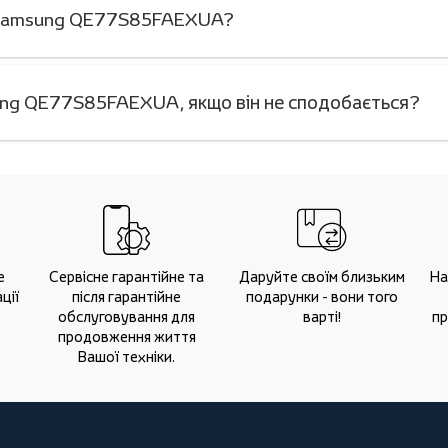
ор Samsung QE77S85FAEXUA?
ung QE77S85FAEXUA, якщо він не сподобається?
е
Сервісне гарантійне та
Даруйте своїм близьким
На
ції
після гарантійне
подарунки - вони того
обслуговування для
варті!
пр
продовження життя
Вашої техніки.