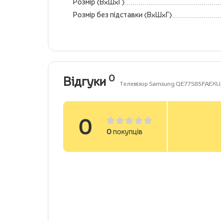
Розмір (ВхШхГ)
Розмір без підставки (ВхШхГ)
0
Відгуки
Телевізор Samsung QE77S85FAEX
0
0
покупців