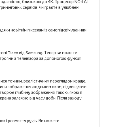
здатністю, близькою до 4K. Процесор NQ4 AI
римінгових сервісів, чи граєте в улюблені
дяки новітнім пікселям із самопідсвічуванням
темі Tizen від Samsung. Тепер ви можете
троями з телевізора за допомогою функції
ися точним, реалістичним переглядом краще,
ибини зображення людським оком, підвищуючи
ідтворює глибину зображення такою, якою її
крана залежно від часу доби. Після заходу
ок і розмиття рухів. Ви можете