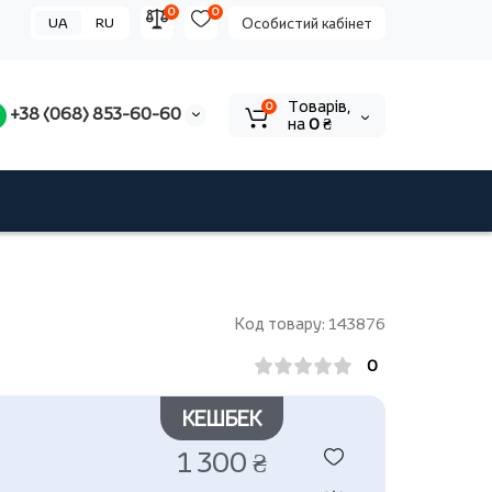
0
0
UA
RU
Особистий кабінет
Tоварів,
0
+38 (068) 853-60-60
на
0 ₴
Код товару: 143876
0
КЕШБЕК
1 300 ₴