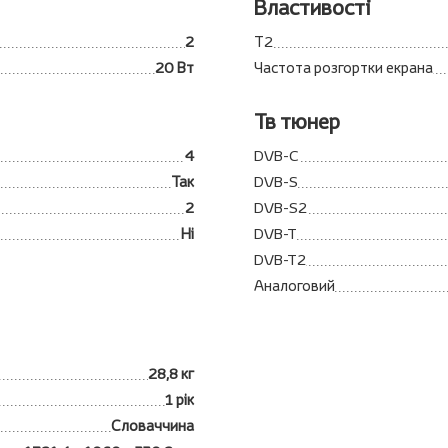
Властивості
2
Т2
20 Вт
Частота розгортки екрана
Тв тюнер
4
DVB-C
Так
DVB-S
2
DVB-S2
Ні
DVB-T
DVB-T2
Аналоговий
28,8 кг
1 рік
Словаччина