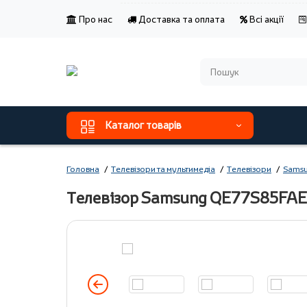
Про нас
Доставка та оплата
Всі акції
Каталог товарів
Головна
Телевізори та мультимедіа
Телевізори
Sams
Телевізор Samsung QE77S85FA