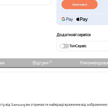
Закінчився
Додаткові сервіси
ТопСервіс
0
ки
Відгуки
Рекомендова
кту від Samsung ви отримаєте найкращі враження від зображення