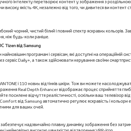
чного інтелекту перетворює контент у зображення з роздільною 
 високу якість 4K, незалежно від того, чи дивитеся ви контент ст
кий чорний, чистий білий і повний спектр яскравих кольорів. Зав
ня, ніж будь-коли раніше.
ОС Tizen від Samsung
 найновішим програмам і сервісам, які доступні на операційній сис
з сервіс Daily+, а також здійснювати керування своїми смартприс
ANTONE і 110 нових відтінків шкіри. Тож ви можете насолоджуват
браження Real Depth Enhancer відображає процес сприйняття гл
уйте посилене відчуття реалістичності, оскільки ваш телевізор в
Comfort від Samsung автоматично регулює яскравість і кольори е
тними для ваших очей.
r забезпечує надзвичайно плавну динаміку зображення без затрим
и і неймовірно високою швидкістю відтворення VRR-ігор.