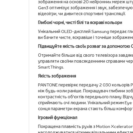
зображення на основі 20 нейронних мереж шту
Gen3 оптимізує зображення і звук, забезпечуючи
відеоігри, чи дивитеся спортивні трансляції.
Глибокі чорні, чисті білі та яскраві кольори
Унікальний OLED-дисплей Samsung передає глибо
ви бачите чисте, яскравіше і точніше зображен
Підвищуйте якість своїх розваг за допомогою 
Отримайте більше від свого телевізора завдяки
управляти своїми повсякденними справами чере
SmartThings.
Якість зображення
PANTONE перевіряє передачу 2 030 кольорів P
ніж будь-коли раніше. Покращувач глибини зо
контрастність об'єктів переднього плану. Відч
сприймають очі людини. Унікальний режим Eye 
сонця параметри екрана стають більш комфор
Ігровий функціонал
Покращена плавність рухів з Motion Xcelerato
насолоджуватися чіткими візуальними ефектам