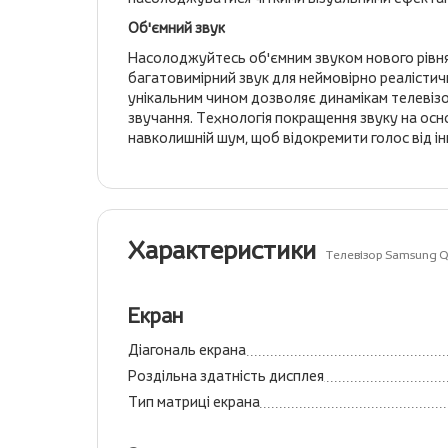
Об'ємний звук
Насолоджуйтесь об'ємним звуком нового рівня, 
багатовимірний звук для неймовірно реалістич
унікальним чином дозволяє динамікам телевізо
звучання. Технологія покращення звуку на осно
навколишній шум, щоб відокремити голос від і
Характеристики
Телевізор Samsung
Екран
Діагональ екрана
Роздільна здатність дисплея
Тип матриці екрана