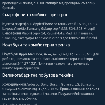
пропонуючи понад
30 000 товарів
від провідних світових
брендів.
Смартфони та мобільні пристрої
Купити
смартфони Apple iPhone
останніх серій 16, 15, 14, 13.
Широкий вибір
Samsung Galaxy
серій S25, S24, S23, A-серії.
Смартфони Xiaomi
серій 14, Redmi Note, Redmi.
Планшети
,
Samsung, аксесуари та
захисне скло
з доставкою по Україні.
Ноутбуки та комп'ютерна техніка
Ноутбуки Apple MacBook
,
Acer
,
Asus
,
Dell
,
HP
,
Lenovo
,
MSI
для
роботи, навчання та ігор. Настільні комп'ютери,
монітори
діагоналі 24", 27", 32".
Принтери
лазерні та струменеві,
комп'ютерна периферія.
Великогабаритна побутова техніка
Холодильники
Ardesto
,
Beko
,
Bosch
,
Gorenje
,
LG
,
Samsung
,
Whirlpool
висотою від 85 до 200 см.
Пральні машини
автомат
та напівавтомат,
сушильні машини
.
Посудомийні машини
з
гарантією виробника.