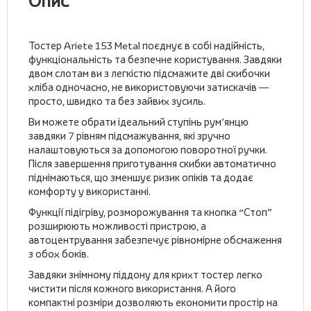
Опис
Тостер Ariete 153 Metal поєднує в собі надійність,
функціональність та безпечне користування. Завдяки
двом слотам ви з легкістю підсмажите дві скибочки
хліба одночасно, не використовуючи затискачів —
просто, швидко та без зайвих зусиль.
Ви можете обрати ідеальний ступінь рум’янцю
завдяки 7 рівням підсмажування, які зручно
налаштовуються за допомогою поворотної ручки.
Після завершення приготування скибки автоматично
піднімаються, що зменшує ризик опіків та додає
комфорту у використанні.
Функції підігріву, розморожування та кнопка “Стоп”
розширюють можливості пристрою, а
автоцентрування забезпечує рівномірне обсмаження
з обох боків.
Завдяки знімному піддону для крихт тостер легко
чистити після кожного використання. А його
компактні розміри дозволяють економити простір на