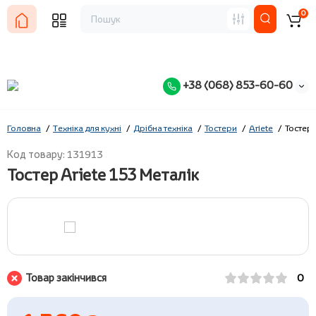
0
+38 (068) 853-60-60
Головна
Техніка для кухні
Дрібна техніка
Тостери
Ariete
Тостер 
Код товару: 131913
Тостер Ariete 153 Металік
Товар закінчився
0