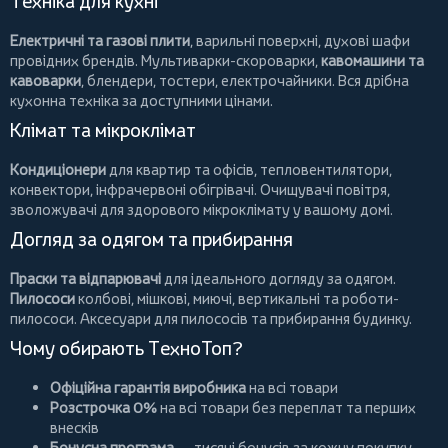
Техніка для кухні
Електричні та газові плити
, варильні поверхні, духові шафи
провідних брендів.
Мультиварки-скороварки
,
кавомашини та
кавоварки
,
блендери
,
тостери
,
електрочайники
. Вся дрібна
кухонна техніка за доступними цінами.
Клімат та мікроклімат
Кондиціонери
для квартир та офісів,
тепловентилятори
,
конвектори
,
інфрачервоні обігрівачі
.
Очищувачі повітря
,
зволожувачі для здорового мікроклімату у вашому домі.
Догляд за одягом та прибирання
Праски та відпарювачі
для ідеального догляду за одягом.
Пилососи
колбові
,
мішкові
,
миючі
,
вертикальні
та
роботи-
пилососи
. Аксесуари для пилососів та прибирання будинку.
Чому обирають ТехноТоп?
Офіційна гарантія виробника
на всі товари
Розстрочка 0%
на всі товари без переплат та перших
внесків
Бонусна програма
— тисячі бонусів за кожну покупку