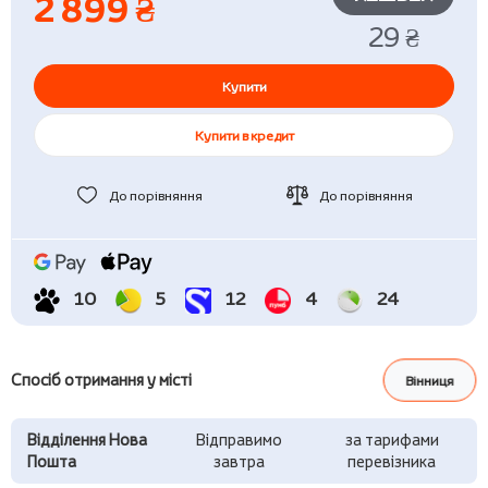
2 899 ₴
29 ₴
Купити
Купити в кредит
До порівняння
До порівняння
10
5
12
4
24
Спосіб отримання у місті
Вінниця
Відділення Нова
Відправимо
за тарифами
Пошта
завтра
перевізника