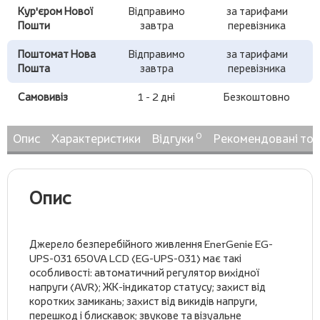
Кур'єром Нової
Відправимо
за тарифами
Пошти
завтра
перевізника
Поштомат Нова
Відправимо
за тарифами
Пошта
завтра
перевізника
Самовивіз
1 - 2 дні
Безкоштовно
0
Опис
Характеристики
Відгуки
Рекомендовані то
Опис
Джерело безперебійного живлення EnerGenie EG-
UPS-031 650VA LCD (EG-UPS-031) має такі
особливості: автоматичний регулятор вихідної
напруги (AVR); ЖК-індикатор статусу; захист від
коротких замикань; захист від викидів напруги,
перешкод і блискавок; звукове та візуальне