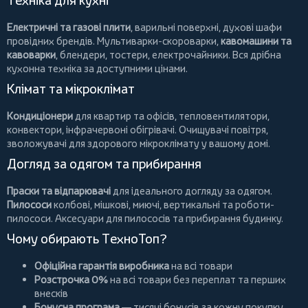
Електричні та газові плити
, варильні поверхні, духові шафи
провідних брендів.
Мультиварки-скороварки
,
кавомашини та
кавоварки
,
блендери
,
тостери
,
електрочайники
. Вся дрібна
кухонна техніка за доступними цінами.
Клімат та мікроклімат
Кондиціонери
для квартир та офісів,
тепловентилятори
,
конвектори
,
інфрачервоні обігрівачі
.
Очищувачі повітря
,
зволожувачі для здорового мікроклімату у вашому домі.
Догляд за одягом та прибирання
Праски та відпарювачі
для ідеального догляду за одягом.
Пилососи
колбові
,
мішкові
,
миючі
,
вертикальні
та
роботи-
пилососи
. Аксесуари для пилососів та прибирання будинку.
Чому обирають ТехноТоп?
Офіційна гарантія виробника
на всі товари
Розстрочка 0%
на всі товари без переплат та перших
внесків
Бонусна програма
— тисячі бонусів за кожну покупку