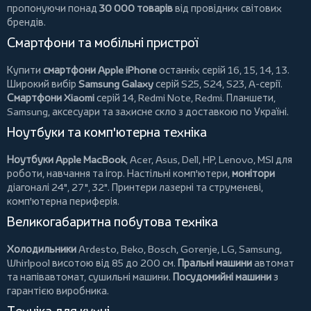
пропонуючи понад
30 000 товарів
від провідних світових
брендів.
Смартфони та мобільні пристрої
Купити
смартфони Apple iPhone
останніх серій 16, 15, 14, 13.
Широкий вибір
Samsung Galaxy
серій S25, S24, S23, A-серії.
Смартфони Xiaomi
серій 14, Redmi Note, Redmi.
Планшети
,
Samsung, аксесуари та
захисне скло
з доставкою по Україні.
Ноутбуки та комп'ютерна техніка
Ноутбуки Apple MacBook
,
Acer
,
Asus
,
Dell
,
HP
,
Lenovo
,
MSI
для
роботи, навчання та ігор. Настільні комп'ютери,
монітори
діагоналі 24", 27", 32".
Принтери
лазерні та струменеві,
комп'ютерна периферія.
Великогабаритна побутова техніка
Холодильники
Ardesto
,
Beko
,
Bosch
,
Gorenje
,
LG
,
Samsung
,
Whirlpool
висотою від 85 до 200 см.
Пральні машини
автомат
та напівавтомат,
сушильні машини
.
Посудомийні машини
з
гарантією виробника.
Техніка для кухні