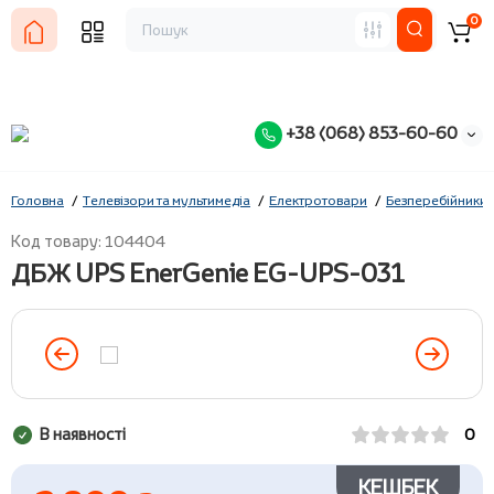
0
+38 (068) 853-60-60
Головна
Телевізори та мультимедіа
Електротовари
Безперебійники
Код товару: 104404
ДБЖ UPS EnerGenie EG-UPS-031
В наявності
0
КЕШБЕК