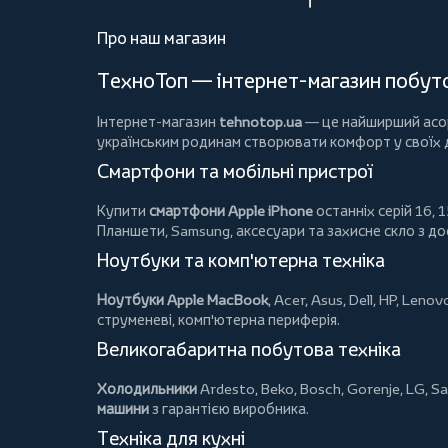
Про наш магазин
ТехноТоп — інтернет-магазин побутов
Інтернет-магазин
tehnotop.ua
— це найширший асорт
українським родинам створювати комфорт у своїх
Смартфони та мобільні пристрої
Купити
смартфони Apple iPhone
останніх серій 16, 1
Планшети
, Samsung, аксесуари та
захисне скло
з до
Ноутбуки та комп'ютерна техніка
Ноутбуки Apple MacBook
,
Acer
,
Asus
,
Dell
,
HP
,
Lenov
струменеві, комп'ютерна периферія.
Великогабаритна побутова техніка
Холодильники
Ardesto
,
Beko
,
Bosch
,
Gorenje
,
LG
,
Sa
машини
з гарантією виробника.
Техніка для кухні