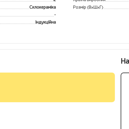
Склокераміка
Розмір (ВхШхГ)
-
Індукційна
На