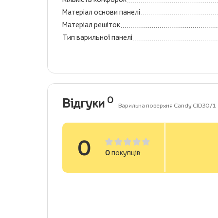
Матеріал основи панелі
Матеріал решіток
Тип варильної панелі
0
Відгуки
Варильна поверхня Candy CID30/1
0
0
покупців