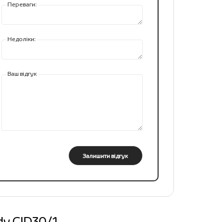
Переваги:
Недоліки:
Ваш відгук
Залишити відгук
dy CID30/1