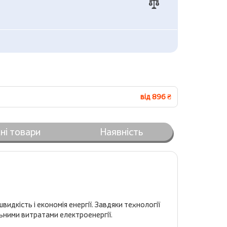
від 896 ₴
ні товари
Наявність
видкість і економія енергії. Завдяки технології
льними витратами електроенергії.