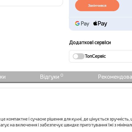
Закінчився
Додаткові сервіси
ТопСервіс
0
ки
Відгуки
Рекомендова
е компактне і сучасне рішення для кухні, де цінується зручність, ш
агує на включення і забезпечує швидке приготування їжі з мініма