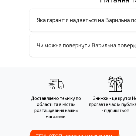
Яка гарантія надається на Варильна 
Чи можна повернути Варильна поверх
Доставляємо техніку по
Знижки - це круто! Н
області та в містах
прогавте час їх публіка
розташування наших
- підпишіться!
магазинів.