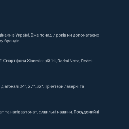
інами в Україні. Вже понад 7 років ми допомагаємо
их брендів.
ї.
Смартфони Xiaomi
серій 14, Redmi Note, Redmi.
и
діагоналі 24", 27", 32".
Принтери
лазерні та
т та напівавтомат,
сушильні машини
.
Посудомийні