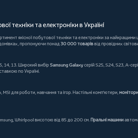
ої техніки та електроніки в Україні
имент якісної побутової техніки та електроніки за найкращими ц
 домівках, пропонуючи понад
30 000 товарів
від провідних світов
5, 14, 13. Широкий вибір
Samsung Galaxy
серій S25, S24, S23, A-сері
ставкою по Україні.
o
,
MSI
для роботи, навчання та ігор. Настільні комп'ютери,
монітор
msung
,
Whirlpool
висотою від 85 до 200 см.
Пральні машини
автома