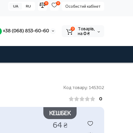
0
0
UA
RU
Особистий кабінет
Tоварів,
0
+38 (068) 853-60-60
на
0 ₴
Код товару: 145302
0
КЕШБЕК
64 ₴