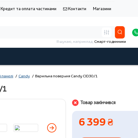
Кредит та оплата частинами
Контакти
Магазини
Я шукаю, наприклад,
Смарт-годинники
і панелі
Candy
Варильна поверхня Candy CID30/1
/1
Товар закінчився
6 399 ₴