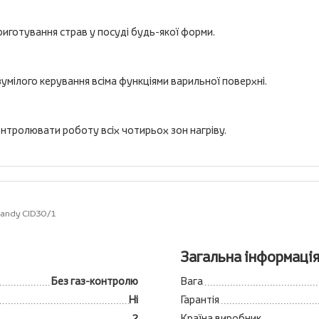
риготування страв у посуді будь-якої форми.
умілого керування всіма функціями варильної поверхні.
онтролювати роботу всіх чотирьох зон нагріву.
Candy CID30/1
Загальна інформаці
Без газ-контролю
Вага
Ні
Гарантія
2
Країна виробник