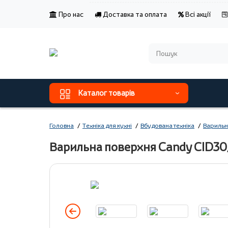
Про нас
Доставка та оплата
Всі акції
Каталог товарів
Головна
Техніка для кухні
Вбудована техніка
Варильн
Варильна поверхня Candy CID30