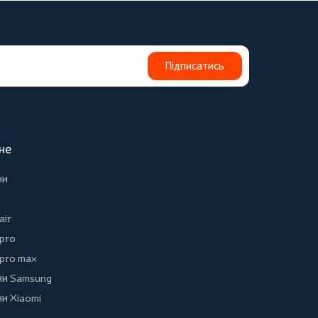
Підписатись
не
ни
air
 pro
 pro max
и Samsung
и Xiaomi