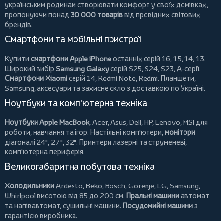
українським родинам створювати комфорт у своїх домівках,
пропонуючи понад
30 000 товарів
від провідних світових
брендів.
Смартфони та мобільні пристрої
Купити
смартфони Apple iPhone
останніх серій 16, 15, 14, 13.
Широкий вибір
Samsung Galaxy
серій S25, S24, S23, A-серії.
Смартфони Xiaomi
серій 14, Redmi Note, Redmi.
Планшети
,
Samsung, аксесуари та
захисне скло
з доставкою по Україні.
Ноутбуки та комп'ютерна техніка
Ноутбуки Apple MacBook
,
Acer
,
Asus
,
Dell
,
HP
,
Lenovo
,
MSI
для
роботи, навчання та ігор. Настільні комп'ютери,
монітори
діагоналі 24", 27", 32".
Принтери
лазерні та струменеві,
комп'ютерна периферія.
Великогабаритна побутова техніка
Холодильники
Ardesto
,
Beko
,
Bosch
,
Gorenje
,
LG
,
Samsung
,
Whirlpool
висотою від 85 до 200 см.
Пральні машини
автомат
та напівавтомат,
сушильні машини
.
Посудомийні машини
з
гарантією виробника.