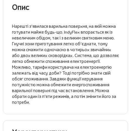
Опис
Нарешті з’явилася варильна поверхня, на якій можна
готувати майже будь-що. IndyFlex впорається як із
невеличким обідом, так і з великим святковим меню.
Гнучкі зони приготування легко об’єднати, тому
можна смажити одночасно в чотирьох звичайних
або двох великих сковорідках. Система, що дозволяє
легко обмежити споживання електроенергії.
Можливо, тарифи користувача на електроенергію
залежать від часу доби? Тоді потрібно знати свій
обсяг споживання. Завдяки функції керування
потужністю можна обмежити енергоспоживання
варильної поверхні під час встановлення. Можна
обрати один із п’яти режимів, а потім змінити його за
потреби.