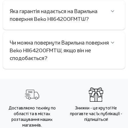
Яка гарантія надається на Варильна
поверхня Beko HII64200FMTW?
Чи можна повернути Варильна поверхня
Beko HII64200FMTW, якщо він не
сподобається?
Доставляємо техніку по
Знижки - це круто! Не
області та в містах
прогавте час їх публікації -
розташування наших
підпишіться!
магазинів.