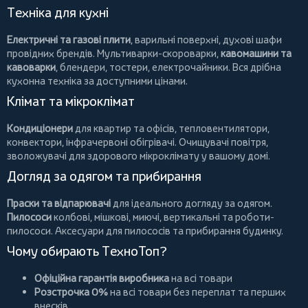
Техніка для кухні
Електричні та газові плити
, варильні поверхні, духові шафи
провідних брендів.
Мультиварки-скороварки
,
кавомашини та
кавоварки
,
блендери
,
тостери
,
електрочайники
. Вся дрібна
кухонна техніка за доступними цінами.
Клімат та мікроклімат
Кондиціонери
для квартир та офісів,
тепловентилятори
,
конвектори
,
інфрачервоні обігрівачі
.
Очищувачі повітря
,
зволожувачі для здорового мікроклімату у вашому домі.
Догляд за одягом та прибирання
Праски та відпарювачі
для ідеального догляду за одягом.
Пилососи
колбові
,
мішкові
,
миючі
,
вертикальні
та
роботи-
пилососи
. Аксесуари для пилососів та прибирання будинку.
Чому обирають ТехноТоп?
Офіційна гарантія виробника
на всі товари
Розстрочка 0%
на всі товари без переплат та перших
внесків