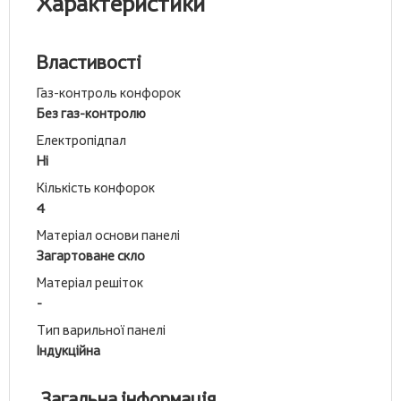
Характеристики
Властивості
Газ-контроль конфорок
Без газ-контролю
Електропідпал
Ні
Кількість конфорок
4
Матеріал основи панелі
Загартоване скло
Матеріал решіток
-
Тип варильної панелі
Індукційна
Загальна інформація