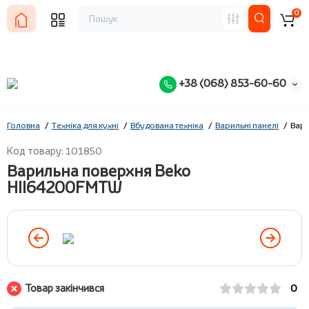
0
+38 (068) 853-60-60
Головна
Техніка для кухні
Вбудована техніка
Варильні панелі
Вар
Код товару: 101850
Варильна поверхня Beko
HII64200FMTW
Товар закінчився
0