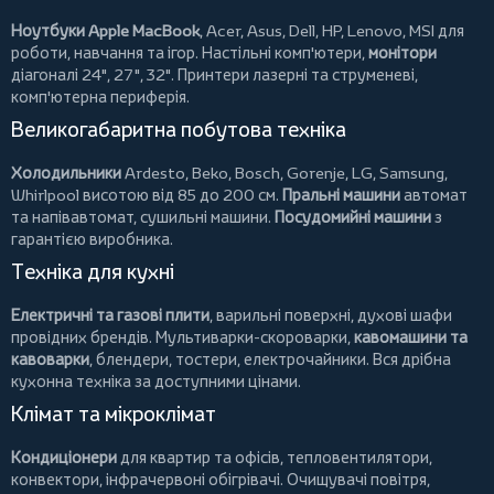
Ноутбуки Apple MacBook
,
Acer
,
Asus
,
Dell
,
HP
,
Lenovo
,
MSI
для
роботи, навчання та ігор. Настільні комп'ютери,
монітори
діагоналі 24", 27", 32".
Принтери
лазерні та струменеві,
комп'ютерна периферія.
Великогабаритна побутова техніка
Холодильники
Ardesto
,
Beko
,
Bosch
,
Gorenje
,
LG
,
Samsung
,
Whirlpool
висотою від 85 до 200 см.
Пральні машини
автомат
та напівавтомат,
сушильні машини
.
Посудомийні машини
з
гарантією виробника.
Техніка для кухні
Електричні та газові плити
, варильні поверхні, духові шафи
провідних брендів.
Мультиварки-скороварки
,
кавомашини та
кавоварки
,
блендери
,
тостери
,
електрочайники
. Вся дрібна
кухонна техніка за доступними цінами.
Клімат та мікроклімат
Кондиціонери
для квартир та офісів,
тепловентилятори
,
конвектори
,
інфрачервоні обігрівачі
.
Очищувачі повітря
,