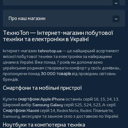
Про наш магазин
ТехноТоп — інтернет-магазин побутової
техніки та електроніки в Україні
Інтернет-магазин
tehnotop.ua
— це найширший асортимент
якісної побутової техніки та електроніки за найкращими
цінами в Україні. Вже понад 7 років ми допомагаємо
українським родинам створювати комфорт у своїх домівках,
пропонуючи понад
30 000 товарів
від провідних світових
брендів.
Смартфони та мобільні пристрої
Купити
смартфони Apple iPhone
останніх серій 16, 15, 14, 13.
Широкий вибір
Samsung Galaxy
серій S25, S24, S23, A-серії.
Смартфони Xiaomi
серій 14, Redmi Note, Redmi.
Планшети
,
Samsung, аксесуари та
захисне скло
з доставкою по Україні.
Ноутбуки та комп'ютерна техніка