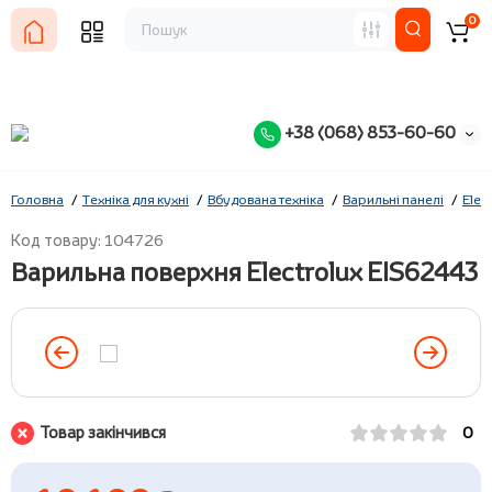
0
+38 (068) 853-60-60
Головна
Техніка для кухні
Вбудована техніка
Варильні панелі
Elec
Код товару: 104726
Варильна поверхня Electrolux EIS62443
Товар закінчився
0