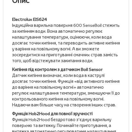
Опис
Electrolux EIS624
Індукційна варильна поверхня 600 SenseBoil стежить
за кипінням води. Вона автоматично регулює
налаштування температури, оцінюючи, коли вода
досягає точки кипіння, та переводить активне кипіння
у варіння на повільному вогні. А ви зможете
зосередитися на приготуванні смачних страв замість
того, щоб відстежувати закипання води.
Кипіння під контролем з датчиком Boil Sensor
Датчик кипіння визначає, коли вода в каструлі
досягає точки кипіння. Функція «від активного кипіння
до варіння на повільному вогні» автоматично
регулює налаштування температури, зменшуючи її до
контрольованого кипіння на повільному вогні.
Надаючи вам більше часу на створення інших страв.
Функція Hob2Hood для повної зручності
Функція Hob2Hood бездротово з’єднує варильну
поверхню та витяжку. Починайте приготування, а
витяжка автоматично регулюватиме налаштування,