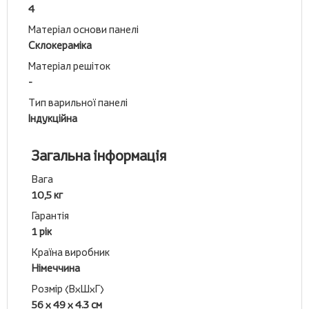
4
Матеріал основи панелі
Склокераміка
Матеріал решіток
-
Тип варильної панелі
Індукційна
Загальна інформація
Вага
10,5 кг
Гарантія
1 рік
Країна виробник
Німеччина
Розмір (ВхШхГ)
56 х 49 х 4.3 см