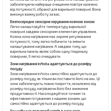
забезпечуючи найкраще очищення повітря залежно
від потужності, обраної для варильної поверхні. Вона
виконує важку роботу за вас.
Безпосереднє сенсорне керування кожною зоною
Легко налаштовуйте температуру варильної
поверхні завдяки сенсорним елементам управління.
Кожна зона нагрівання має окреме регулювання
потужності, тому легко побачити та змінити
налаштування нагрівання. А завдяки тому, що
варильна панель являє собою одну гладеньку
поверхню, її легко очищувати.
Зони нагрівання Infinite адаптуються до розміру
посуду
Зони нагрівання Infinite самостійно адаптуються до
розміру посуду, як тільки ви поставите його на них. Ці
зони забезпечують повне покриття, незалежно від
розміру посуду, нагріваючи його без зниження
продуктивності. Насолоджуйтеся точним та
ефективним готуванням з нашими зонами, що
самостійно адаптуються до розміру посуду.
PowerBoost: потужний нагрів в одну мить