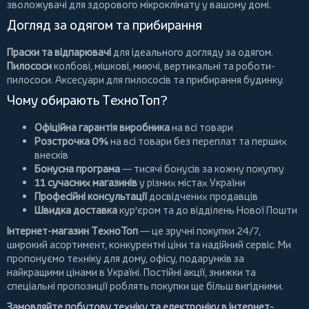
зволожувачі для здорового мікроклімату у вашому домі.
Догляд за одягом та прибирання
Праски та відпарювачі
для ідеального догляду за одягом.
Пилососи
колбові
,
мішкові
,
миючі
,
вертикальні
та
роботи-
пилососи
. Аксесуари для пилососів та прибирання будинку.
Чому обирають ТехноТоп?
Офіційна гарантія виробника
на всі товари
Розстрочка 0%
на всі товари без переплат та перших
внесків
Бонусна програма
— тисячі бонусів за кожну покупку
11 сучасних магазинів
у різних містах України
Професійні консультації
досвідчених продавців
Швидка доставка
кур'єром та до відділень Нової Пошти
Інтернет-магазин ТехноТоп
— це зручні покупки 24/7,
широкий асортимент, конкурентні ціни та надійний сервіс. Ми
пропонуємо
техніку для дому
, офісу, подарунків за
найкращими цінами в Україні. Постійні
акції
, знижки та
спеціальні пропозиції роблять покупки ще більш вигідними.
Замовляйте побутову техніку та електроніку в інтернет-