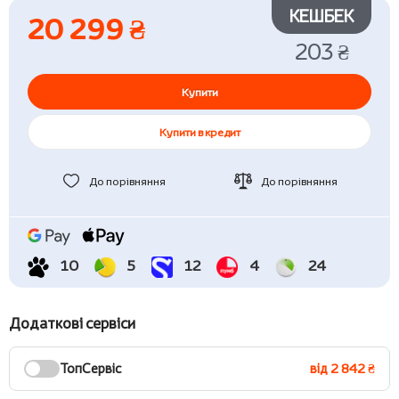
КЕШБЕК
20 299 ₴
203 ₴
Купити
Купити в кредит
До порівняння
До порівняння
10
5
12
4
24
Додаткові сервіси
ТопСервіс
від 2 842 ₴