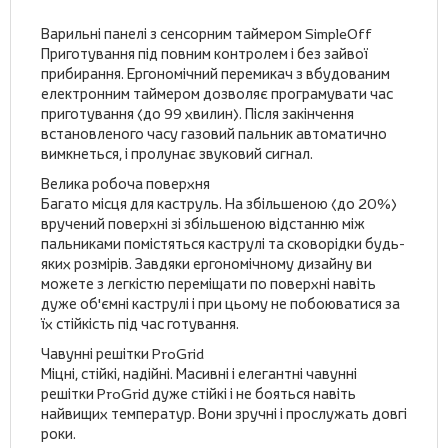
Варильні панелі з сенсорним таймером SimpleOff
Приготування під повним контролем і без зайвої
прибирання. Ергономічний перемикач з вбудованим
електронним таймером дозволяє програмувати час
приготування (до 99 хвилин). Після закінчення
встановленого часу газовий пальник автоматично
вимкнеться, і пролунає звуковий сигнал.
Велика робоча поверхня
Багато місця для каструль. На збільшеною (до 20%)
вручений поверхні зі збільшеною відстанню між
пальниками помістяться каструлі та сковорідки будь-
яких розмірів. Завдяки ергономічному дизайну ви
можете з легкістю переміщати по поверхні навіть
дуже об'ємні каструлі і при цьому не побоюватися за
їх стійкість під час готування.
Чавунні решітки ProGrid
Міцні, стійкі, надійні. Масивні і елегантні чавунні
решітки ProGrid дуже стійкі і не бояться навіть
найвищих температур. Вони зручні і прослужать довгі
роки.