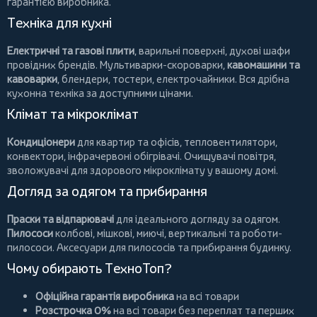
гарантією виробника.
Техніка для кухні
Електричні та газові плити
, варильні поверхні, духові шафи
провідних брендів.
Мультиварки-скороварки
,
кавомашини та
кавоварки
,
блендери
,
тостери
,
електрочайники
. Вся дрібна
кухонна техніка за доступними цінами.
Клімат та мікроклімат
Кондиціонери
для квартир та офісів,
тепловентилятори
,
конвектори
,
інфрачервоні обігрівачі
.
Очищувачі повітря
,
зволожувачі для здорового мікроклімату у вашому домі.
Догляд за одягом та прибирання
Праски та відпарювачі
для ідеального догляду за одягом.
Пилососи
колбові
,
мішкові
,
миючі
,
вертикальні
та
роботи-
пилососи
. Аксесуари для пилососів та прибирання будинку.
Чому обирають ТехноТоп?
Офіційна гарантія виробника
на всі товари
Розстрочка 0%
на всі товари без переплат та перших