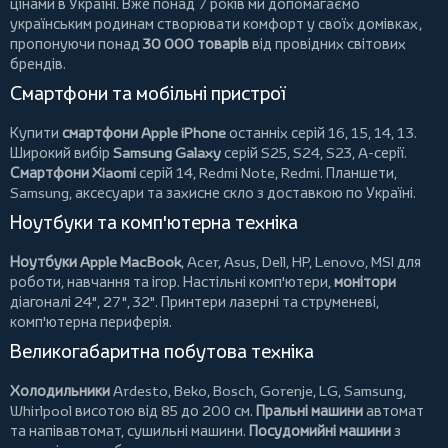
цінами в Україні. Вже понад 7 років ми допомагаємо
українським родинам створювати комфорт у своїх домівках,
пропонуючи понад
30 000 товарів
від провідних світових
брендів.
Смартфони та мобільні пристрої
Купити
смартфони Apple iPhone
останніх серій 16, 15, 14, 13.
Широкий вибір
Samsung Galaxy
серій S25, S24, S23, A-серії.
Смартфони Xiaomi
серій 14, Redmi Note, Redmi.
Планшети
,
Samsung, аксесуари та
захисне скло
з доставкою по Україні.
Ноутбуки та комп'ютерна техніка
Ноутбуки Apple MacBook
,
Acer
,
Asus
,
Dell
,
HP
,
Lenovo
,
MSI
для
роботи, навчання та ігор. Настільні комп'ютери,
монітори
діагоналі 24", 27", 32".
Принтери
лазерні та струменеві,
комп'ютерна периферія.
Великогабаритна побутова техніка
Холодильники
Ardesto
,
Beko
,
Bosch
,
Gorenje
,
LG
,
Samsung
,
Whirlpool
висотою від 85 до 200 см.
Пральні машини
автомат
та напівавтомат,
сушильні машини
.
Посудомийні машини
з