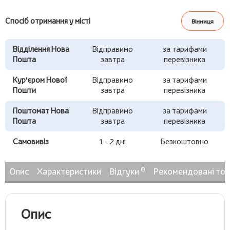
Спосіб отримання у місті
Вінниця
Відділення Нова
Відправимо
за тарифами
Пошта
завтра
перевізника
Кур'єром Нової
Відправимо
за тарифами
Пошти
завтра
перевізника
Поштомат Нова
Відправимо
за тарифами
Пошта
завтра
перевізника
Самовивіз
1 - 2 дні
Безкоштовно
0
Опис
Характеристики
Відгуки
Рекомендовані то
Опис