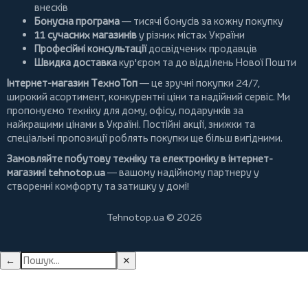
внесків
Бонусна програма
— тисячі бонусів за кожну покупку
11 сучасних магазинів
у різних містах України
Професійні консультації
досвідчених продавців
Швидка доставка
кур'єром та до відділень Нової Пошти
Інтернет-магазин ТехноТоп
— це зручні покупки 24/7,
широкий асортимент, конкурентні ціни та надійний сервіс. Ми
пропонуємо
техніку для дому
, офісу, подарунків за
найкращими цінами в Україні. Постійні
акції
, знижки та
спеціальні пропозиції роблять покупки ще більш вигідними.
Замовляйте побутову техніку та електроніку в інтернет-
магазині
tehnotop.ua
— вашому надійному партнеру у
створенні комфорту та затишку у домі!
Tehnotop.ua © 2026
←
✕