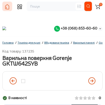
0
+38 (068) 853-60-60
Головна
Техніка для кухні
Вбудована техніка
Варильні панелі
Gore
Код товару: 137235
Варильна поверхня Gorenje
GKTW642SYB
В наявності
0