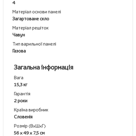
4
Матеріал основи панелі
Загартоване скло
Матеріал решіток
Чавун
Тип варильної панелі
Газова
Загальна інформація
Вага
15,3 кг
Гарантія
2 роки
Країна виробник
Словенія
Розмір (ВхШхГ)
56 х 49 х 7,5 см