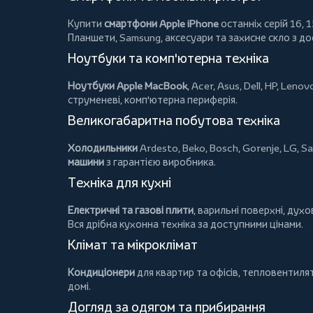
Купити
смартфони Apple iPhone
останніх серій 16, 1
Планшети
, Samsung, аксесуари та
захисне скло
з до
Ноутбуки та комп'ютерна техніка
Ноутбуки Apple MacBook
,
Acer
,
Asus
,
Dell
,
HP
,
Lenov
струменеві, комп'ютерна периферія.
Великогабаритна побутова техніка
Холодильники
Ardesto
,
Beko
,
Bosch
,
Gorenje
,
LG
,
Sa
машини
з гарантією виробника.
Техніка для кухні
Електричні та газові плити
, варильні поверхні, дух
Вся дрібна кухонна техніка за доступними цінами.
Клімат та мікроклімат
Кондиціонери
для квартир та офісів,
тепловентиля
домі.
Догляд за одягом та прибирання