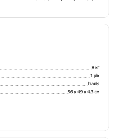
я
8 кг
1 рік
Італія
56 х 49 х 4.3 см