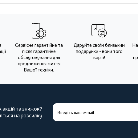
е
Сервісне гарантійне та
Даруйте своїм близьким
На
ції
після гарантійне
подарунки - вони того
обслуговування для
варті!
пр
продовження життя
Вашої техніки.
х акцій та знижок?
іться на розсилку