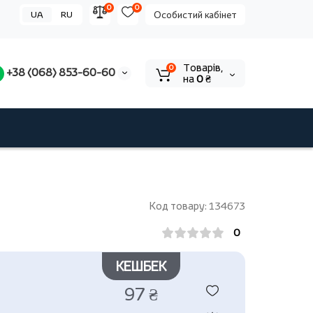
0
0
UA
RU
Особистий кабінет
Tоварів,
0
+38 (068) 853-60-60
на
0 ₴
Код товару: 134673
0
КЕШБЕК
97 ₴