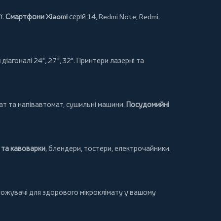
ї.
Смартфони Xiaomi
серій 14, Redmi Note, Redmi.
и
діагоналі 24", 27", 32".
Принтери
лазерні та
т та напівавтомат,
сушильні машини
.
Посудомийні
та кавоварки
,
блендери
,
тостери
,
електрочайники
.
ложувачі для здорового мікроклімату у вашому