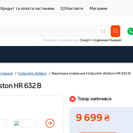
Кредит та оплата частинами
Контакти
Магазини
Я шукаю, наприклад,
Смарт-годинник Huawei
і панелі
Hotpoint-Ariston
Варильна поверхня Hotpoint-Ariston HR 632 B
ston HR 632 B
Товар закінчився
9 699 ₴