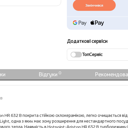
Закінчився
Додаткові сервіси
ТопСервіс
0
ки
Відгуки
Рекомендова
 B
on HR 632 B покрита стійкою склокерамікою, легко очищається ві
-Light, одна з яких має зону розширення для нестандартного посу
ового тепла. Наявність в Hotpoint-Ariston HR 632 B турборежиму