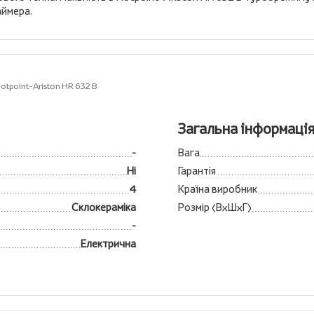
аймера.
tpoint-Ariston HR 632 B
Загальна інформаці
-
Вага
Ні
Гарантія
4
Країна виробник
Склокераміка
Розмір (ВхШхГ)
-
Електрична