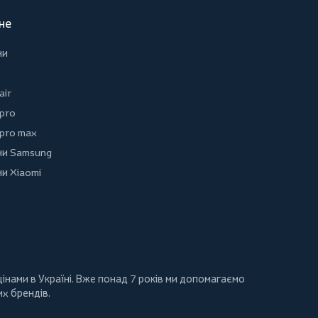
не
ни
air
 pro
 pro max
и Samsung
и Xiaomi
інами в Україні. Вже понад 7 років ми допомагаємо
их брендів.