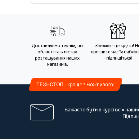
Доставляємо техніку по
Знижки - це круто! Н
області та в містах
прогавте час їх публіка
розташування наших
- підпишіться!
магазинів.
ТЕХНОТОП - краще з можливого!
Бажаєте бути в курсі всіх наши
Підпиш