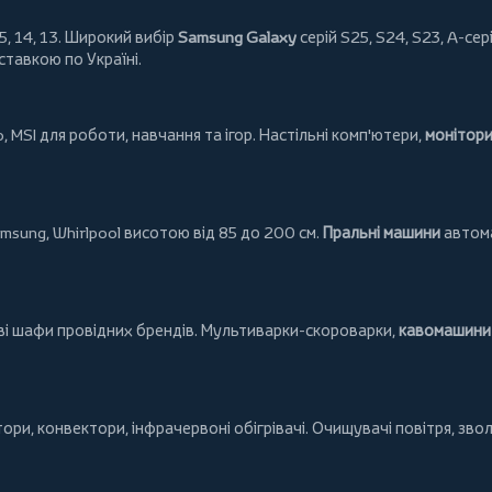
5, 14, 13. Широкий вибір
Samsung Galaxy
серій S25, S24, S23, A-сері
ставкою по Україні.
o
,
MSI
для роботи, навчання та ігор. Настільні комп'ютери,
монітор
msung
,
Whirlpool
висотою від 85 до 200 см.
Пральні машини
автома
ові шафи провідних брендів.
Мультиварки-скороварки
,
кавомашини 
тори
,
конвектори
,
інфрачервоні обігрівачі
.
Очищувачі повітря
, зво