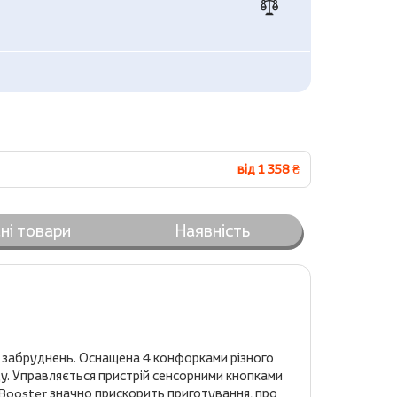
від 1 358 ₴
ні товари
Наявність
д забруднень. Оснащена 4 конфорками різного
ду. Управляється пристрій сенсорними кнопками
 Booster значно прискорить приготування, про