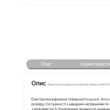
Опис
Характеристи
Опис
Варильна поверхня Hotpoint-Ariston HR 632
Електрична варильна поверхня Hotpoint-Arist
розміру і потужності з швидким нагріванням Hi
з можливістю їх блокування. Індикатор залишк