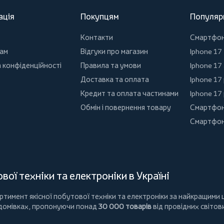
ація
Покупцям
Популяр
Контакти
Смартфо
ам
Відгуки про магазин
Iphone 17
 конфіденційності
Правила та умови
Iphone 17 
Доставка та оплата
Iphone 17
Кредит та оплата частинами
Iphone 17
Обмін і повернення товару
Смартфон
Смартфон
ої техніки та електроніки в Україні
имент якісної побутової техніки та електроніки за найкращими ц
 домівках, пропонуючи понад
30 000 товарів
від провідних світов