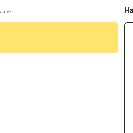
На
n HR 632 B