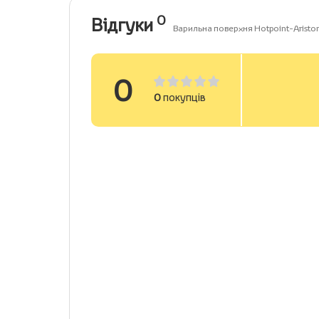
0
Відгуки
Варильна поверхня Hotpoint-Aristo
0
0
покупців