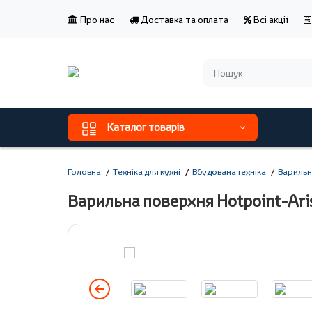
Про нас
Доставка та оплата
Всі акції
Каталог товарів
Головна
Техніка для кухні
Вбудована техніка
Варильн
Варильна поверхня Hotpoint-Ari