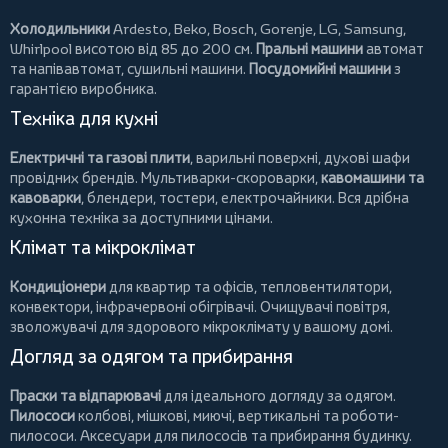
Холодильники
Ardesto
,
Beko
,
Bosch
,
Gorenje
,
LG
,
Samsung
,
Whirlpool
висотою від 85 до 200 см.
Пральні машини
автомат
та напівавтомат,
сушильні машини
.
Посудомийні машини
з
гарантією виробника.
Техніка для кухні
Електричні та газові плити
, варильні поверхні, духові шафи
провідних брендів.
Мультиварки-скороварки
,
кавомашини та
кавоварки
,
блендери
,
тостери
,
електрочайники
. Вся дрібна
кухонна техніка за доступними цінами.
Клімат та мікроклімат
Кондиціонери
для квартир та офісів,
тепловентилятори
,
конвектори
,
інфрачервоні обігрівачі
.
Очищувачі повітря
,
зволожувачі для здорового мікроклімату у вашому домі.
Догляд за одягом та прибирання
Праски та відпарювачі
для ідеального догляду за одягом.
Пилососи
колбові
,
мішкові
,
миючі
,
вертикальні
та
роботи-
пилососи
. Аксесуари для пилососів та прибирання будинку.