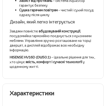
Захист від протікань
– система AquaStop
гарантує безпеку
Сушка гарячим повітрям
– чистий і сухий посуд
одразу після циклу
Дизайн, який легко інтегрується
Завдяки повністю
вбудовуваній конструкції
,
посудомийка гармонійно поєднується з кухонними
меблями. Управління зручно розташоване на торці
дверцят, а дисплей відображає всю необхідну
інформацію.
HISENSE HV16D (DW50.1)
– ідеальне рішення для тих,
хто цінує
якість, комфорт і сучасні технології
у
щоденному житті.
Характеристики