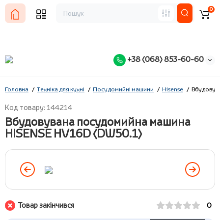
0
+38 (068) 853-60-60
Головна
Техніка для кухні
Посудомийні машини
Hisense
Вбудовув
Код товару: 144214
Вбудовувана посудомийна машина
HISENSE HV16D (DW50.1)
Товар закінчився
0