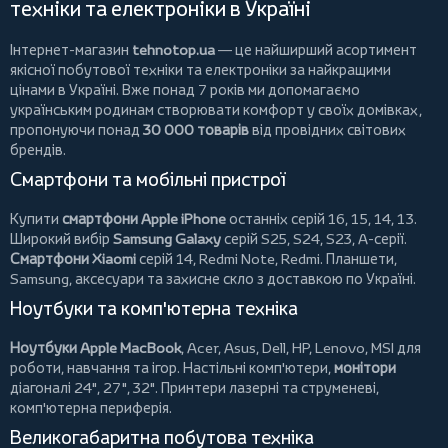
техніки та електроніки в Україні
Інтернет-магазин
tehnotop.ua
— це найширший асортимент
якісної побутової техніки та електроніки за найкращими
цінами в Україні. Вже понад 7 років ми допомагаємо
українським родинам створювати комфорт у своїх домівках,
пропонуючи понад
30 000 товарів
від провідних світових
брендів.
Смартфони та мобільні пристрої
Купити
смартфони Apple iPhone
останніх серій 16, 15, 14, 13.
Широкий вибір
Samsung Galaxy
серій S25, S24, S23, A-серії.
Смартфони Xiaomi
серій 14, Redmi Note, Redmi.
Планшети
,
Samsung, аксесуари та
захисне скло
з доставкою по Україні.
Ноутбуки та комп'ютерна техніка
Ноутбуки Apple MacBook
,
Acer
,
Asus
,
Dell
,
HP
,
Lenovo
,
MSI
для
роботи, навчання та ігор. Настільні комп'ютери,
монітори
діагоналі 24", 27", 32".
Принтери
лазерні та струменеві,
комп'ютерна периферія.
Великогабаритна побутова техніка