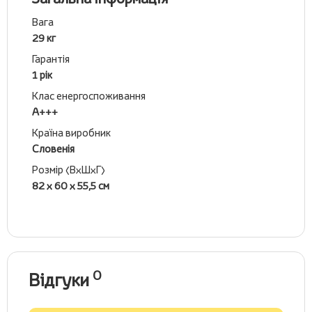
Вага
29 кг
Гарантія
1 рік
Клас енергоспоживання
А+++
Країна виробник
Словенія
Розмір (ВхШхГ)
82 х 60 х 55,5 см
0
Відгуки