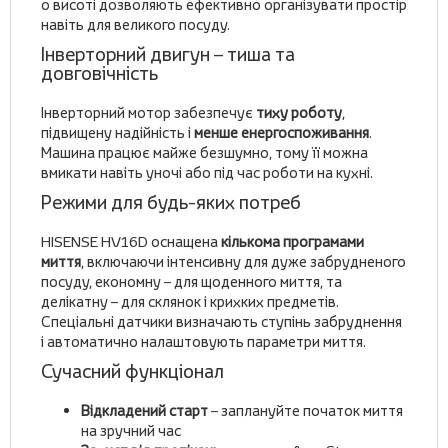
о висоті дозволяють ефективно організувати простір
навіть для великого посуду.
Інверторний двигун – тиша та
довговічність
Інверторний мотор забезпечує
тиху роботу
,
підвищену надійність і
менше енергоспоживання
.
Машина працює майже безшумно, тому її можна
вмикати навіть уночі або під час роботи на кухні.
Режими для будь-яких потреб
HISENSE HV16D оснащена
кількома програмами
миття
, включаючи інтенсивну для дуже забрудненого
посуду, економну – для щоденного миття, та
делікатну – для склянок і крихких предметів.
Спеціальні датчики визначають ступінь забруднення
і автоматично налаштовують параметри миття.
Сучасний функціонал
Відкладений старт
– заплануйте початок миття
на зручний час