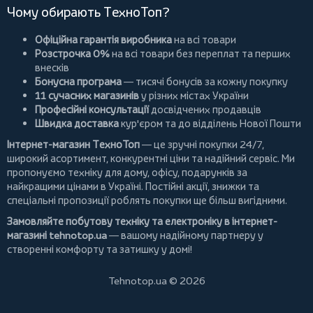
Чому обирають ТехноТоп?
Офіційна гарантія виробника
на всі товари
Розстрочка 0%
на всі товари без переплат та перших
внесків
Бонусна програма
— тисячі бонусів за кожну покупку
11 сучасних магазинів
у різних містах України
Професійні консультації
досвідчених продавців
Швидка доставка
кур'єром та до відділень Нової Пошти
Інтернет-магазин ТехноТоп
— це зручні покупки 24/7,
широкий асортимент, конкурентні ціни та надійний сервіс. Ми
пропонуємо
техніку для дому
, офісу, подарунків за
найкращими цінами в Україні. Постійні
акції
, знижки та
спеціальні пропозиції роблять покупки ще більш вигідними.
Замовляйте побутову техніку та електроніку в інтернет-
магазині
tehnotop.ua
— вашому надійному партнеру у
створенні комфорту та затишку у домі!
Tehnotop.ua © 2026