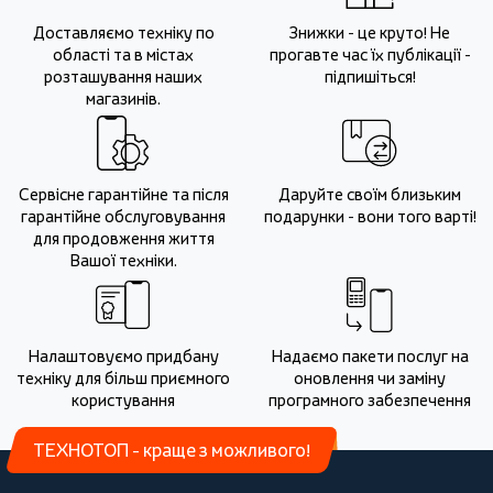
Доставляємо техніку по
Знижки - це круто! Не
області та в містах
прогавте час їх публікації -
розташування наших
підпишіться!
магазинів.
Сервісне гарантійне та після
Даруйте своїм близьким
гарантійне обслуговування
подарунки - вони того варті!
для продовження життя
Вашої техніки.
Налаштовуємо придбану
Надаємо пакети послуг на
техніку для більш приємного
оновлення чи заміну
користування
програмного забезпечення
ТЕХНОТОП - краще з можливого!