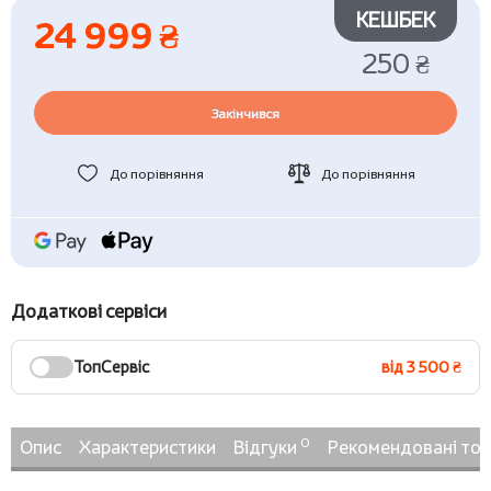
КЕШБЕК
24 999 ₴
250 ₴
Закінчився
До порівняння
До порівняння
Додаткові сервіси
ТопСервіс
від 3 500 ₴
0
Опис
Характеристики
Відгуки
Рекомендовані то