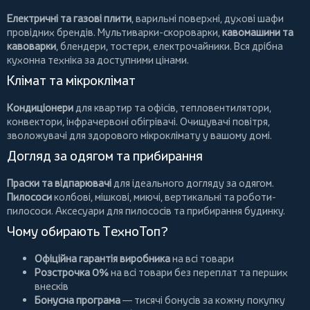
Електричні та газові плити
, варильні поверхні, духові шафи
провідних брендів.
Мультиварки-скороварки
,
кавомашини та
кавоварки
,
блендери
,
тостери
,
електрочайники
. Вся дрібна
кухонна техніка за доступними цінами.
Клімат та мікроклімат
Кондиціонери
для квартир та офісів,
тепловентилятори
,
конвектори
,
інфрачервоні обігрівачі
.
Очищувачі повітря
,
зволожувачі для здорового мікроклімату у вашому домі.
Догляд за одягом та прибирання
Праски та відпарювачі
для ідеального догляду за одягом.
Пилососи
колбові
,
мішкові
,
миючі
,
вертикальні
та
роботи-
пилососи
. Аксесуари для пилососів та прибирання будинку.
Чому обирають ТехноТоп?
Офіційна гарантія виробника
на всі товари
Розстрочка 0%
на всі товари без переплат та перших
внесків
Бонусна програма
— тисячі бонусів за кожну покупку