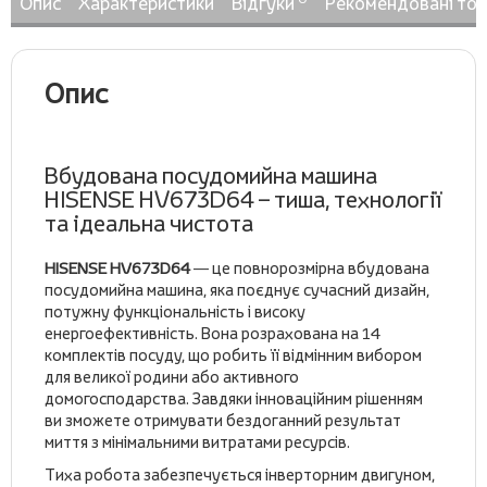
Опис
Характеристики
Відгуки
Рекомендовані то
Опис
Вбудована посудомийна машина
HISENSE HV673D64 – тиша, технології
та ідеальна чистота
HISENSE HV673D64
— це повнорозмірна вбудована
посудомийна машина, яка поєднує сучасний дизайн,
потужну функціональність і високу
енергоефективність. Вона розрахована на 14
комплектів посуду, що робить її відмінним вибором
для великої родини або активного
домогосподарства. Завдяки інноваційним рішенням
ви зможете отримувати бездоганний результат
миття з мінімальними витратами ресурсів.
Тиха робота забезпечується інверторним двигуном,