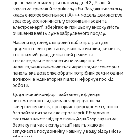
що не лише знижує рівень шуму до 42 дБ, але й
гарантує тривалий термін служби. Завдяки високому
класу енергоефективності A+++ модель демонструє
зразкову економічність у споживанні води та
електроенергії, зберігаючи при цьому високу якість
очищення навіть дуже забрудненого посуду.
Машина підтримує широкий набір програм для
щоденного використання, включаючи швидке миття,
інтенсивний цикл, делікатний режим та
інтелектуальне автоматичне очищення. Усі
налаштування виконуються через зручну сенсорну
панель, яка дозволяє обрати потрібний режим одним
дотиком, а індикатор на підлозі інформує про хід
роботи.
Додатковий комфорт забезпечує функція
автоматичного відкривання дверцят після
завершення миття, що сприяє природному сушінню
без зайвої витрати електроенергії. Вбудована
система захисту від протікань AquaStop гарантує
безпеку під час експлуатації, навіть якщо ви
запускаєте посудомийну машину у вашу відсутність