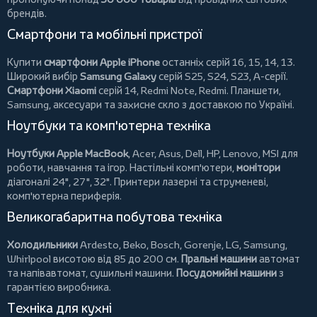
брендів.
Смартфони та мобільні пристрої
Купити
смартфони Apple iPhone
останніх серій 16, 15, 14, 13.
Широкий вибір
Samsung Galaxy
серій S25, S24, S23, A-серії.
Смартфони Xiaomi
серій 14, Redmi Note, Redmi.
Планшети
,
Samsung, аксесуари та
захисне скло
з доставкою по Україні.
Ноутбуки та комп'ютерна техніка
Ноутбуки Apple MacBook
,
Acer
,
Asus
,
Dell
,
HP
,
Lenovo
,
MSI
для
роботи, навчання та ігор. Настільні комп'ютери,
монітори
діагоналі 24", 27", 32".
Принтери
лазерні та струменеві,
комп'ютерна периферія.
Великогабаритна побутова техніка
Холодильники
Ardesto
,
Beko
,
Bosch
,
Gorenje
,
LG
,
Samsung
,
Whirlpool
висотою від 85 до 200 см.
Пральні машини
автомат
та напівавтомат,
сушильні машини
.
Посудомийні машини
з
гарантією виробника.
Техніка для кухні