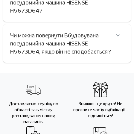
посудомийна машина HISENSE
HV673D64?
Чи можна повернути Вбудовувана
посудомийна машина HISENSE
HV673D64, якщо він не сподобається?
Доставляємо техніку по
Знижки - це круто! Не
області та в містах
прогавте час їх публікації -
розташування наших
підпишіться!
магазинів.