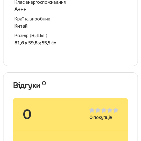
Клас енергоспоживання
А+++
Країна виробник
Китай
Розмір (ВхШхГ)
81,6 х 59,8 х 55,5 см
0
Відгуки
0
0
покупців