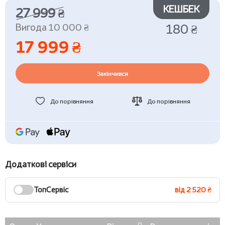
КЕШБЕК
27 999 ₴
Вигода 10 000 ₴
180 ₴
17 999 ₴
Закінчився
До порівняння
До порівняння
Додаткові сервіси
ТопСервіс
від 2 520 ₴
0