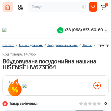
0
+38 (068) 853-60-60
Головна
Техніка для кухні
Посудомийні машини
Hisense
Вбудовув
Код товару: 147455
Вбудовувана посудомийна машина
HISENSE HV673D64
Товар закінчився
0