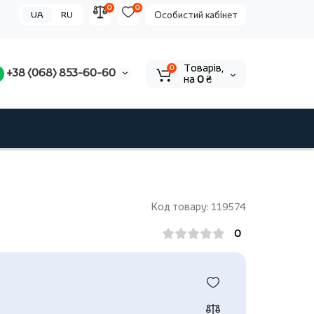
0
0
UA
RU
Особистий кабінет
Tоварів,
0
+38 (068) 853-60-60
на
0 ₴
Код товару: 119574
0