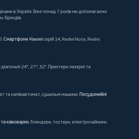
інами в Україні. Вже понад 7 років ми допомагаємо
их брендів.
ї.
Смартфони Xiaomi
серій 14, Redmi Note, Redmi.
и
діагоналі 24", 27", 32".
Принтери
лазерні та
т та напівавтомат,
сушильні машини
.
Посудомийні
та кавоварки
,
блендери
,
тостери
,
електрочайники
.