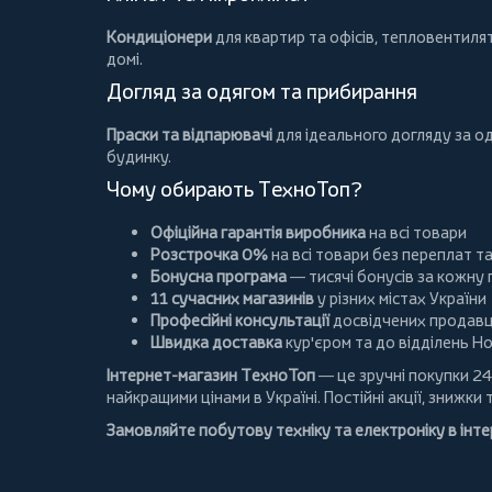
Кондиціонери
для квартир та офісів,
тепловентиля
домі.
Догляд за одягом та прибирання
Праски та відпарювачі
для ідеального догляду за о
будинку.
Чому обирають ТехноТоп?
Офіційна гарантія виробника
на всі товари
Розстрочка 0%
на всі товари без переплат т
Бонусна програма
— тисячі бонусів за кожну
11 сучасних магазинів
у різних містах України
Професійні консультації
досвідчених продавц
Швидка доставка
кур'єром та до відділень Н
Інтернет-магазин ТехноТоп
— це зручні покупки 24
найкращими цінами в Україні. Постійні
акції
, знижки 
Замовляйте побутову техніку та електроніку в інт