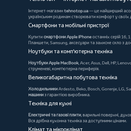
Інтернет-магазин
tehnotop.ua
— це найширший асорт
українським родинам створювати комфорт у своїх
Смартфони та мобільні пристрої
Купити
смартфони Apple iPhone
останніх серій 16, 1
Планшети
, Samsung, аксесуари та
захисне скло
з до
Ноутбуки та комп'ютерна техніка
Ноутбуки Apple MacBook
,
Acer
,
Asus
,
Dell
,
HP
,
Lenov
струменеві, комп'ютерна периферія.
Великогабаритна побутова техніка
Холодильники
Ardesto
,
Beko
,
Bosch
,
Gorenje
,
LG
,
Sa
машини
з гарантією виробника.
Техніка для кухні
Електричні та газові плити
, варильні поверхні, дух
Вся дрібна кухонна техніка за доступними цінами.
Клімат та мікроклімат