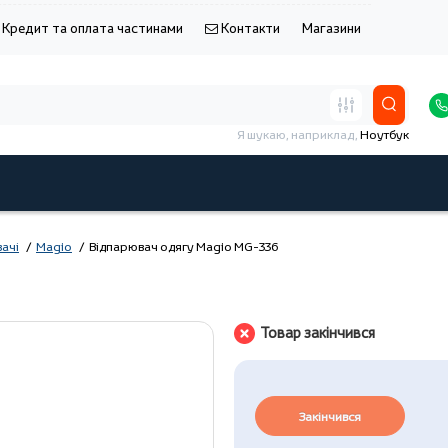
Кредит та оплата частинами
Контакти
Магазини
Я шукаю, наприклад,
Ноутбук
ачі
Magio
Відпарювач одягу Magio МG-336
Товар закінчився
Закінчився