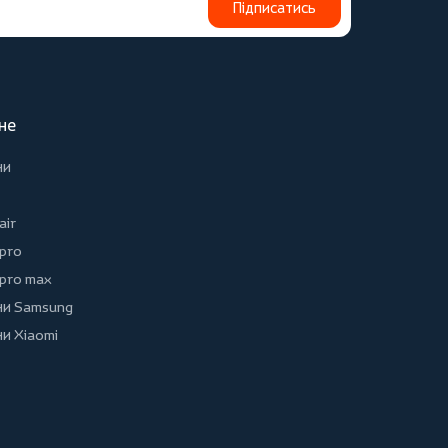
Підписатись
не
ни
air
 pro
 pro max
и Samsung
и Xiaomi