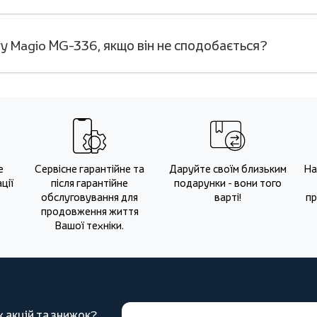
у Magio МG-336, якщо він не сподобається?
е
Сервісне гарантійне та
Даруйте своїм близьким
На
ції
після гарантійне
подарунки - вони того
обслуговування для
варті!
пр
продовження життя
Вашої техніки.
х акцій та знижок?