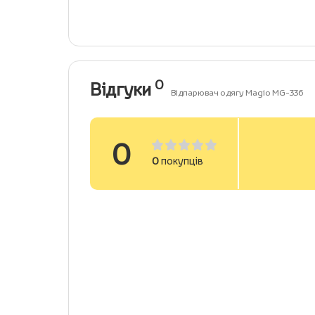
0
Відгуки
Відпарювач одягу Magio МG-336
0
0
покупців