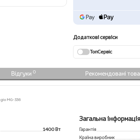
Додаткові сервіси
ТопСервіс
0
Відгуки
Рекомендовані тов
agio МG-336
Загальна інформаці
1400 Вт
Гарантія
Країна виробник