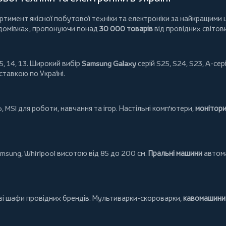
имент якісної побутової техніки та електроніки за найкращими ц
 домівках, пропонуючи понад
30 000 товарів
від провідних світов
5, 14, 13. Широкий вибір
Samsung Galaxy
серій S25, S24, S23, A-сері
ставкою по Україні.
o
,
MSI
для роботи, навчання та ігор. Настільні комп'ютери,
монітор
msung
,
Whirlpool
висотою від 85 до 200 см.
Пральні машини
автома
ові шафи провідних брендів.
Мультиварки-скороварки
,
кавомашини 