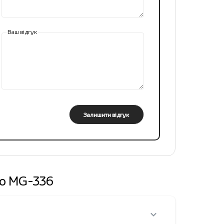
Ваш відгук
Залишити відгук
io МG-336