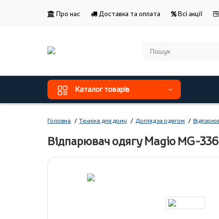
Про нас
Доставка та оплата
Всі акції
Каталог товарів
Головна
Техніка для дому
Догляд за одягом
Відпарюв
Відпарювач одягу Magio МG-336