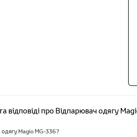
та відповіді про Відпарювач одягу Mag
ч одягу Magio МG-336?