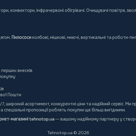
тори
,
конвектори
,
інфрачервоні обігрівачі
.
Очищувачі повітря
, зво
дягом.
Пилососи
колбові
,
мішкові
,
миючі
,
вертикальні
та
роботи-пи
а перших внесків
 покупку
ів
ової Пошти
/7, широкий асортимент, конкурентні ціни та надійний сервіс. Ми
та спеціальні пропозиції роблять покупки ще більш вигідними.
ернет-магазині
tehnotop.ua
— вашому надійному партнеру у створе
Tehnotop.ua © 2026