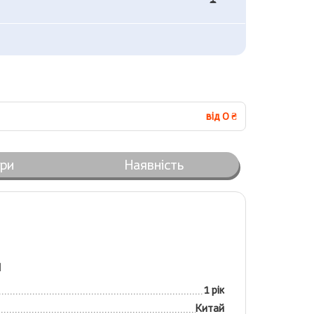
від 0 ₴
ари
Наявність
я
1 рік
Китай