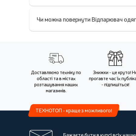
Чи можна повернути Відпарювач одяг
Доставляємо техніку по
Знижки - це круто! Н
області та в містах
прогавте час їх публіка
розташування наших
- підпишіться!
магазинів.
ТЕХНОТОП - краще з можливого!
Бажаєте бути в курсі всіх наши