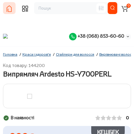
0
+38 (068) 853-60-60
Головна
Краса і здоров'я
Стайлери для волосся
Вирівнювачі волосс
Код товару: 144200
Випрямляч Ardesto HS-Y700PERL
В наявності
0
КЕШБЕК