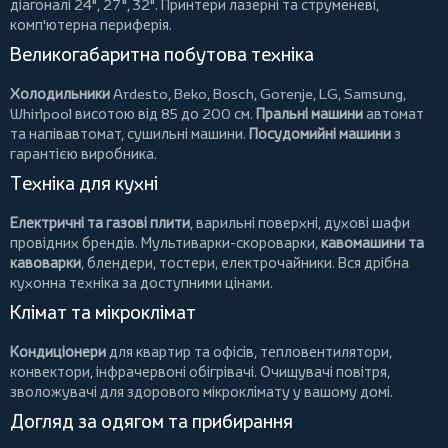
діагоналі 24", 27", 32".
Принтери
лазерні та струменеві,
комп'ютерна периферія.
Великогабаритна побутова техніка
Холодильники
Ardesto
,
Beko
,
Bosch
,
Gorenje
,
LG
,
Samsung
,
Whirlpool
висотою від 85 до 200 см.
Пральні машини
автомат
та напівавтомат,
сушильні машини
.
Посудомийні машини
з
гарантією виробника.
Техніка для кухні
Електричні та газові плити
, варильні поверхні, духові шафи
провідних брендів.
Мультиварки-скороварки
,
кавомашини та
кавоварки
,
блендери
,
тостери
,
електрочайники
. Вся дрібна
кухонна техніка за доступними цінами.
Клімат та мікроклімат
Кондиціонери
для квартир та офісів,
тепловентилятори
,
конвектори
,
інфрачервоні обігрівачі
.
Очищувачі повітря
,
зволожувачі для здорового мікроклімату у вашому домі.
Догляд за одягом та прибирання