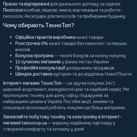
Праски та відпарювачі
для ідеального догляду за одягом.
Пилососи
колбові
,
мішкові
,
миючі
,
вертикальні
та
роботи-
пилососи
. Аксесуари для пилососів та прибирання будинку.
Чому обирають ТехноТоп?
Офіційна гарантія виробника
на всі товари
Розстрочка 0%
на всі товари без переплат та перших
внесків
Бонусна програма
— тисячі бонусів за кожну покупку
11 сучасних магазинів
у різних містах України
Професійні консультації
досвідчених продавців
Швидка доставка
кур'єром та до відділень Нової Пошти
Інтернет-магазин ТехноТоп
— це зручні покупки 24/7,
широкий асортимент, конкурентні ціни та надійний сервіс. Ми
пропонуємо
техніку для дому
, офісу, подарунків за
найкращими цінами в Україні. Постійні
акції
, знижки та
спеціальні пропозиції роблять покупки ще більш вигідними.
Замовляйте побутову техніку та електроніку в інтернет-
магазині
tehnotop.ua
— вашому надійному партнеру у
створенні комфорту та затишку у домі!