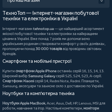
Про наш магазин
ТехноТоп — інтернет-магазин побутової
техніки та електроніки в Україні
Інтернет-магазин
tehnotop.ua
— це найширший асортимент
якісної побутової техніки та електроніки за найкращими
цінами в Україні. Вже понад 7 років ми допомагаємо
українським родинам створювати комфорт у своїх домівках,
пропонуючи понад
30 000 товарів
від провідних світових
брендів.
Смартфони та мобільні пристрої
Купити
смартфони Apple iPhone
останніх серій 16, 15, 14, 13.
Широкий вибір
Samsung Galaxy
серій S25, S24, S23, A-серії.
Смартфони Xiaomi
серій 14, Redmi Note, Redmi.
Планшети
,
Samsung, аксесуари та
захисне скло
з доставкою по Україні.
Ноутбуки та комп'ютерна техніка
Ноутбуки Apple MacBook
,
Acer
,
Asus
,
Dell
,
HP
,
Lenovo
,
MSI
для
роботи, навчання та ігор. Настільні комп'ютери,
монітори