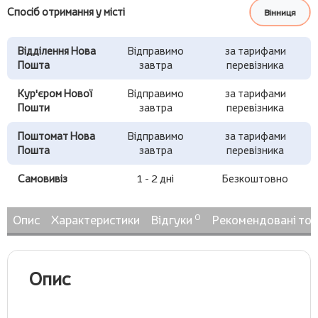
Спосіб отримання у місті
Вінниця
Відділення Нова
Відправимо
за тарифами
Пошта
завтра
перевізника
Кур'єром Нової
Відправимо
за тарифами
Пошти
завтра
перевізника
Поштомат Нова
Відправимо
за тарифами
Пошта
завтра
перевізника
Самовивіз
1 - 2 дні
Безкоштовно
0
Опис
Характеристики
Відгуки
Рекомендовані то
Опис