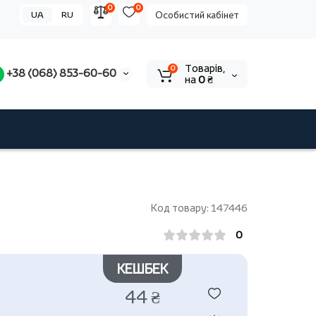
0
0
UA
RU
Особистий кабінет
Tоварів,
0
+38 (068) 853-60-60
на
0 ₴
Код товару: 147446
0
КЕШБЕК
44 ₴