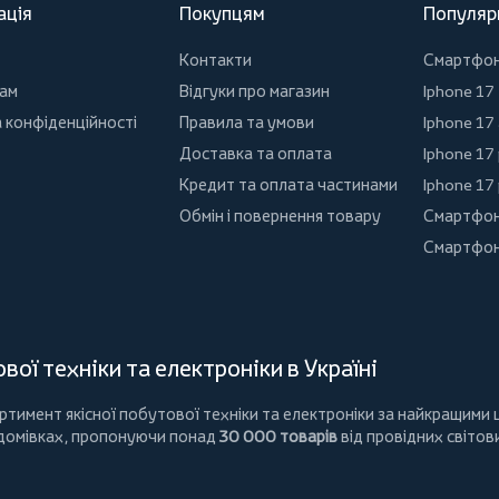
ація
Покупцям
Популяр
Контакти
Смартфо
ам
Відгуки про магазин
Iphone 17
 конфіденційності
Правила та умови
Iphone 17 
Доставка та оплата
Iphone 17
Кредит та оплата частинами
Iphone 17
Обмін і повернення товару
Смартфон
Смартфон
ої техніки та електроніки в Україні
имент якісної побутової техніки та електроніки за найкращими ц
 домівках, пропонуючи понад
30 000 товарів
від провідних світов