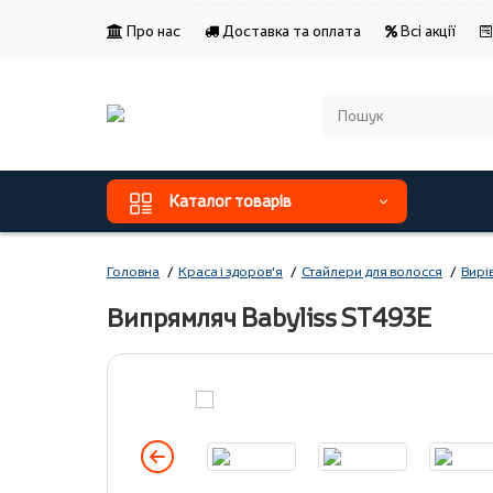
Про нас
Доставка та оплата
Всі акції
Каталог товарів
Головна
Краса і здоров'я
Стайлери для волосся
Вирі
Випрямляч Babyliss ST493E