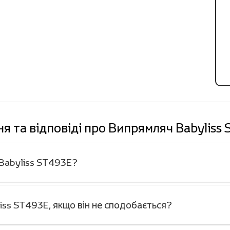
я та відповіді про Випрямляч Babyliss
 Babyliss ST493E?
ss ST493E, якщо він не сподобається?