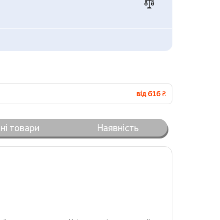
від 616 ₴
ні товари
Наявність