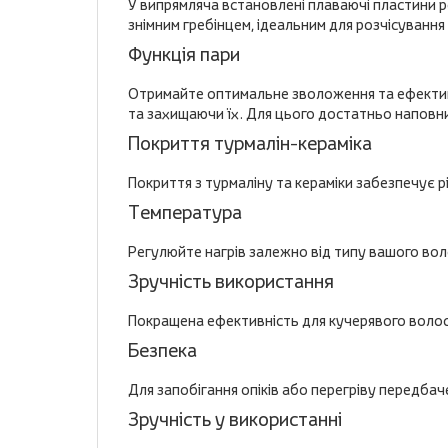
У випрямляча встановлені плаваючі пластини р
знімним гребінцем, ідеальним для розчісування
Функція пари
Отримайте оптимальне зволоження та ефективн
та захищаючи їх. Для цього достатньо наповн
Покриття турмалін-кераміка
Покриття з турмаліну та кераміки забезпечує 
Температура
Регулюйте нагрів залежно від типу вашого вол
Зручність використання
Покращена ефективність для кучерявого волосся
Безпека
Для запобігання опіків або перегріву передба
Зручність у використанні