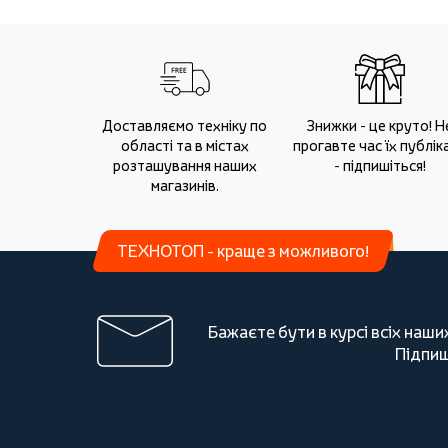
Доставляємо техніку по
Знижки - це круто! Н
області та в містах
прогавте час їх публіка
розташування наших
- підпишіться!
магазинів.
ТЕХНОТОП - краще з можливого!
Бажаєте бути в курсі всіх наши
Підпиш