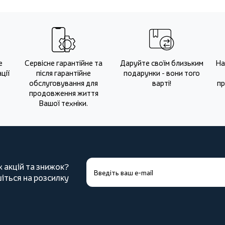
е
Сервісне гарантійне та
Даруйте своїм близьким
На
ції
після гарантійне
подарунки - вони того
обслуговування для
варті!
пр
продовження життя
Вашої техніки.
х акцій та знижок?
іться на розсилку