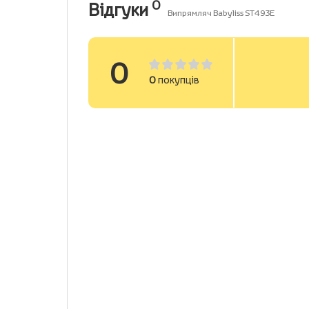
0
Відгуки
Випрямляч Babyliss ST493E
0
0
покупців