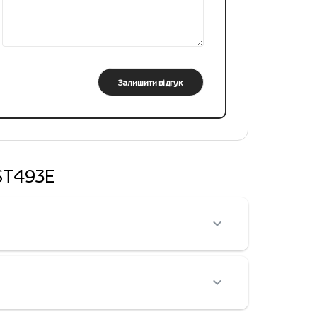
Залишити відгук
 ST493E