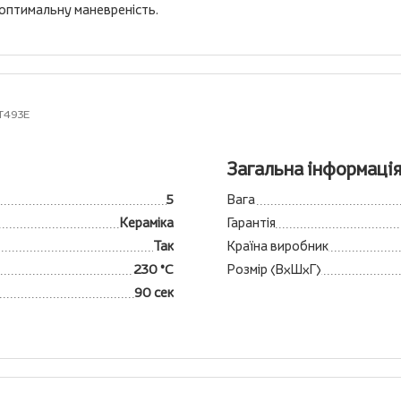
оптимальну маневреність.
ST493E
Загальна інформаці
5
Вага
Кераміка
Гарантія
Так
Країна виробник
230 °C
Розмір (ВхШхГ)
90 сек