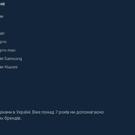
не
ни
air
 pro
 pro max
и Samsung
и Xiaomi
інами в Україні. Вже понад 7 років ми допомагаємо
их брендів.