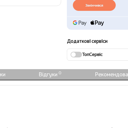
Закінчився
Додаткові сервіси
ТопСервіс
0
ки
Відгуки
Рекомендова