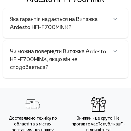
Яка гарантія надається на Витяжка
Ardesto HFI-F700MINX?
Чи можна повернути Витяжка Ardesto
HFI-F700MINX, якщо він не
сподобається?
Доставляємо техніку по
Знижки - це круто! Не
області та в містах
прогавте час їх публікації -
розташування наших
підпишіться!