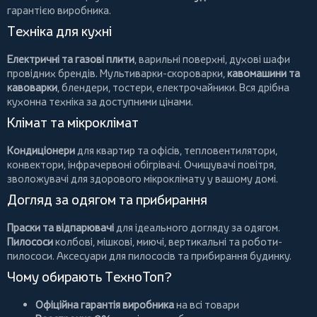
гарантією виробника.
Техніка для кухні
Електричні та газові плити
, варильні поверхні, духові шафи
провідних брендів.
Мультиварки-скороварки
,
кавомашини та
кавоварки
,
блендери
,
тостери
,
електрочайники
. Вся дрібна
кухонна техніка за доступними цінами.
Клімат та мікроклімат
Кондиціонери
для квартир та офісів,
тепловентилятори
,
конвектори
,
інфрачервоні обігрівачі
.
Очищувачі повітря
,
зволожувачі для здорового мікроклімату у вашому домі.
Догляд за одягом та прибирання
Праски та відпарювачі
для ідеального догляду за одягом.
Пилососи
колбові
,
мішкові
,
миючі
,
вертикальні
та
роботи-
пилососи
. Аксесуари для пилососів та прибирання будинку.
Чому обирають ТехноТоп?
Офіційна гарантія виробника
на всі товари