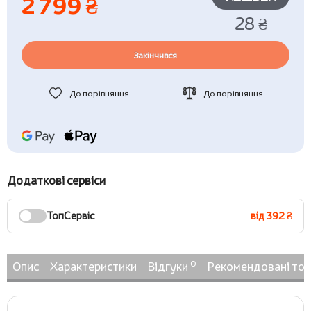
2 799 ₴
28 ₴
Закінчився
До порівняння
До порівняння
Додаткові сервіси
ТопСервіс
від 392 ₴
0
Опис
Характеристики
Відгуки
Рекомендовані то