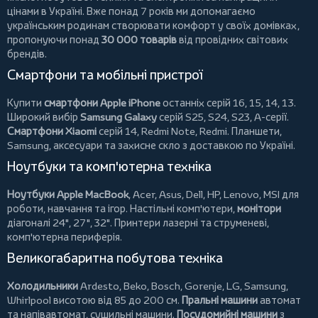
цінами в Україні. Вже понад 7 років ми допомагаємо
українським родинам створювати комфорт у своїх домівках,
пропонуючи понад
30 000 товарів
від провідних світових
брендів.
Смартфони та мобільні пристрої
Купити
смартфони Apple iPhone
останніх серій 16, 15, 14, 13.
Широкий вибір
Samsung Galaxy
серій S25, S24, S23, A-серії.
Смартфони Xiaomi
серій 14, Redmi Note, Redmi.
Планшети
,
Samsung, аксесуари та
захисне скло
з доставкою по Україні.
Ноутбуки та комп'ютерна техніка
Ноутбуки Apple MacBook
,
Acer
,
Asus
,
Dell
,
HP
,
Lenovo
,
MSI
для
роботи, навчання та ігор. Настільні комп'ютери,
монітори
діагоналі 24", 27", 32".
Принтери
лазерні та струменеві,
комп'ютерна периферія.
Великогабаритна побутова техніка
Холодильники
Ardesto
,
Beko
,
Bosch
,
Gorenje
,
LG
,
Samsung
,
Whirlpool
висотою від 85 до 200 см.
Пральні машини
автомат
та напівавтомат,
сушильні машини
.
Посудомийні машини
з