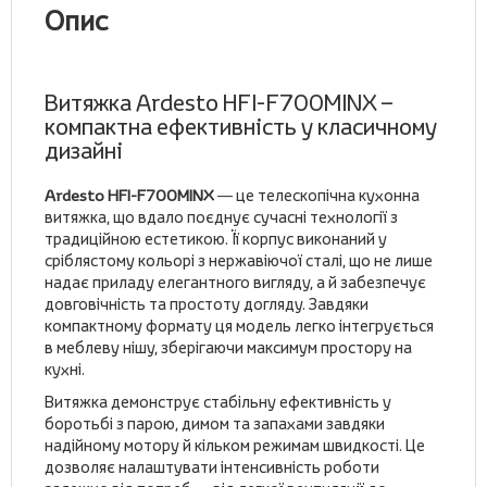
Опис
Витяжка Ardesto HFI-F700MINX –
компактна ефективність у класичному
дизайні
Ardesto HFI-F700MINX
— це телескопічна кухонна
витяжка, що вдало поєднує сучасні технології з
традиційною естетикою. Її корпус виконаний у
сріблястому кольорі з нержавіючої сталі, що не лише
надає приладу елегантного вигляду, а й забезпечує
довговічність та простоту догляду. Завдяки
компактному формату ця модель легко інтегрується
в меблеву нішу, зберігаючи максимум простору на
кухні.
Витяжка демонструє стабільну ефективність у
боротьбі з парою, димом та запахами завдяки
надійному мотору й кільком режимам швидкості. Це
дозволяє налаштувати інтенсивність роботи