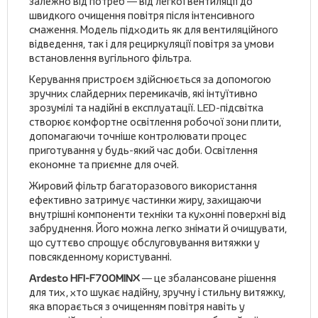
залежно від потреб — від легкої вентиляції до
швидкого очищення повітря після інтенсивного
смаження. Модель підходить як для вентиляційного
відведення, так і для рециркуляції повітря за умови
встановлення вугільного фільтра.
Керування пристроєм здійснюється за допомогою
зручних слайдерних перемикачів, які інтуїтивно
зрозумілі та надійні в експлуатації. LED-підсвітка
створює комфортне освітлення робочої зони плити,
допомагаючи точніше контролювати процес
приготування у будь-який час доби. Освітлення
економне та приємне для очей.
Жировий фільтр багаторазового використання
ефективно затримує частинки жиру, захищаючи
внутрішні компоненти техніки та кухонні поверхні від
забруднення. Його можна легко знімати й очищувати,
що суттєво спрощує обслуговування витяжки у
повсякденному користуванні.
Ardesto HFI-F700MINX
— це збалансоване рішення
для тих, хто шукає надійну, зручну і стильну витяжку,
яка впорається з очищенням повітря навіть у