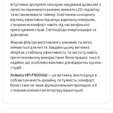
Інтуїтивно зрозуміле сенсорне керування дозволяє з
легкістю перемикати режими, вмикати LED-підсвітку
та встановлювати таймер. Освітлення холодного
відтінку ефективно підсвічує варильну поверхню,
створюючи комфорт навіть під час вечірнього
приготування страв. Світлодіоди енергоощадні та
довговічні.
Жирові фільтри виготовлені з алюмінію та легко
знімаються для миття. Завдяки цьому витяжка
зберігає стабільну ефективність та чистоту навіть
при інтенсивному використанні. Вона працює тихо й
надійно, що особливо важливо для відкритих кухонь-
студій.
Ardesto HFI-F900GW
— це витяжка, яка поєднує в
собі витонченість дизайну, потужність і комфорт.
Вона стане не лише функціональним приладом, а й
стильним елементом інтер'єру вашої кухні.