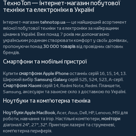
ТехноТоп — інтернет-магазин побутової
техніки та електроніки в Україні
Інтернет-магазин
tehnotop.ua
— це найширший асортимент
якісної побутової техніки та електроніки за найкращими
цінами в Україні. Вже понад 7 років ми допомагаємо
українським родинам створювати комфорт у своїх домівках,
пропонуючи понад
30 000 товарів
від провідних світових
брендів.
Смартфони та мобільні пристрої
Купити
смартфони Apple iPhone
останніх серій 16, 15, 14, 13.
Широкий вибір
Samsung Galaxy
серій S25, S24, S23, A-серії.
Смартфони Xiaomi
серій 14, Redmi Note, Redmi.
Планшети
,
Samsung, аксесуари та
захисне скло
з доставкою по Україні.
Ноутбуки та комп'ютерна техніка
Ноутбуки Apple MacBook
,
Acer
,
Asus
,
Dell
,
HP
,
Lenovo
,
MSI
для
роботи, навчання та ігор. Настільні комп'ютери,
монітори
діагоналі 24", 27", 32".
Принтери
лазерні та струменеві,
комп'ютерна периферія.