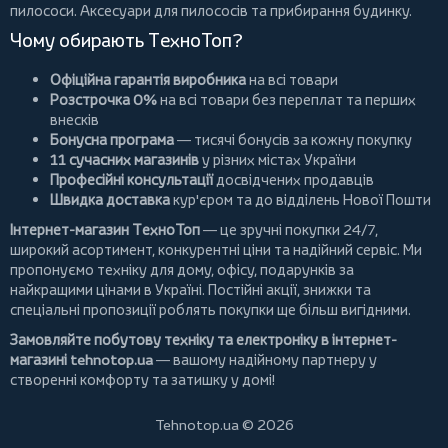
пилососи
. Аксесуари для пилососів та прибирання будинку.
Чому обирають ТехноТоп?
Офіційна гарантія виробника
на всі товари
Розстрочка 0%
на всі товари без переплат та перших
внесків
Бонусна програма
— тисячі бонусів за кожну покупку
11 сучасних магазинів
у різних містах України
Професійні консультації
досвідчених продавців
Швидка доставка
кур'єром та до відділень Нової Пошти
Інтернет-магазин ТехноТоп
— це зручні покупки 24/7,
широкий асортимент, конкурентні ціни та надійний сервіс. Ми
пропонуємо
техніку для дому
, офісу, подарунків за
найкращими цінами в Україні. Постійні
акції
, знижки та
спеціальні пропозиції роблять покупки ще більш вигідними.
Замовляйте побутову техніку та електроніку в інтернет-
магазині
tehnotop.ua
— вашому надійному партнеру у
створенні комфорту та затишку у домі!
Tehnotop.ua © 2026