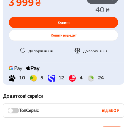
3 999 ₴
40 ₴
Купити
Купити в кредит
До порівняння
До порівняння
10
5
12
4
24
Додаткові сервіси
ТопСервіс
від 560 ₴