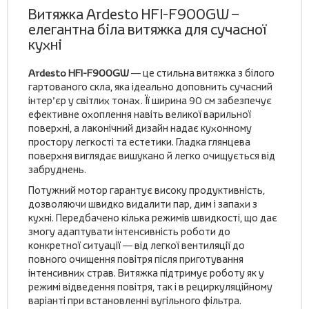
Витяжка Ardesto HFI-F900GW –
елегантна біла витяжка для сучасної
кухні
Ardesto HFI-F900GW
— це стильна витяжка з білого
гартованого скла, яка ідеально доповнить сучасний
інтер’єр у світлих тонах. Її ширина 90 см забезпечує
ефективне охоплення навіть великої варильної
поверхні, а лаконічний дизайн надає кухонному
простору легкості та естетики. Гладка глянцева
поверхня виглядає вишукано й легко очищується від
забруднень.
Потужний мотор гарантує високу продуктивність,
дозволяючи швидко видалити пар, дим і запахи з
кухні. Передбачено кілька режимів швидкості, що дає
змогу адаптувати інтенсивність роботи до
конкретної ситуації — від легкої вентиляції до
повного очищення повітря після приготування
інтенсивних страв. Витяжка підтримує роботу як у
режимі відведення повітря, так і в рециркуляційному
варіанті при встановленні вугільного фільтра.