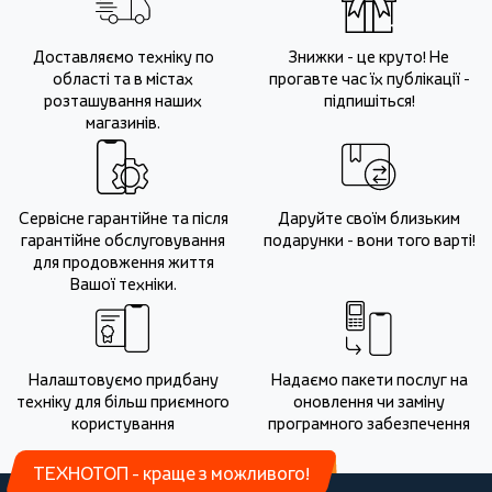
Доставляємо техніку по
Знижки - це круто! Не
області та в містах
прогавте час їх публікації -
розташування наших
підпишіться!
магазинів.
Сервісне гарантійне та після
Даруйте своїм близьким
гарантійне обслуговування
подарунки - вони того варті!
для продовження життя
Вашої техніки.
Налаштовуємо придбану
Надаємо пакети послуг на
техніку для більш приємного
оновлення чи заміну
користування
програмного забезпечення
ТЕХНОТОП - краще з можливого!