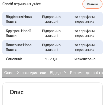
Спосіб отримання у місті
Вінниця
Відділення Нова
Відправимо
за тарифами
Пошта
сьогодні
перевізника
Кур'єром Нової
Відправимо
за тарифами
Пошти
сьогодні
перевізника
Поштомат Нова
Відправимо
за тарифами
Пошта
сьогодні
перевізника
Самовивіз
1 - 2 дні
Безкоштовно
0
Опис
Характеристики
Відгуки
Рекомендовані то
Опис