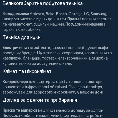
Великогабаритна побутова техніка
Холодильники
Ardesto
,
Beko
,
Bosch
,
Gorenje
,
LG
,
Samsung
,
Whirlpool
висотою від 85 до 200 см.
Пральні машини
автомат
та напівавтомат,
сушильні машини
.
Посудомийні машини
з
гарантією виробника.
Техніка для кухні
Електричні та газові плити
, варильні поверхні, духові шафи
провідних брендів.
Мультиварки-скороварки
,
кавомашини та
кавоварки
,
блендери
,
тостери
,
електрочайники
. Вся дрібна
кухонна техніка за доступними цінами.
Клімат та мікроклімат
Кондиціонери
для квартир та офісів,
тепловентилятори
,
конвектори
,
інфрачервоні обігрівачі
.
Очищувачі повітря
,
зволожувачі для здорового мікроклімату у вашому домі.
Догляд за одягом та прибирання
Праски та відпарювачі
для ідеального догляду за одягом.
Пилососи
колбові
,
мішкові
,
миючі
,
вертикальні
та
роботи-