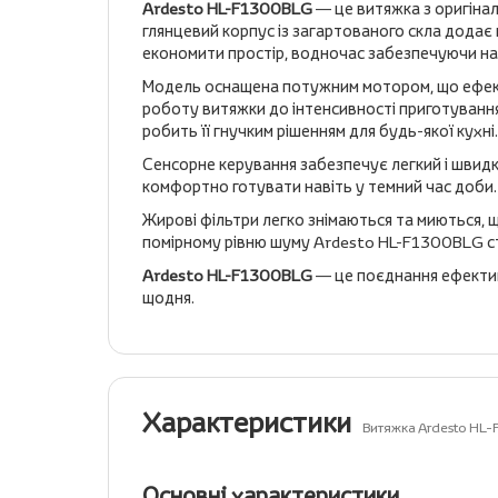
Ardesto HL-F1300BLG
— це витяжка з оригіна
глянцевий корпус із загартованого скла додає 
економити простір, водночас забезпечуючи на
Модель оснащена потужним мотором, що ефекти
роботу витяжки до інтенсивності приготування.
робить її гнучким рішенням для будь-якої кухні.
Сенсорне керування забезпечує легкий і швидк
комфортно готувати навіть у темний час доби.
Жирові фільтри легко знімаються та миються, щ
помірному рівню шуму Ardesto HL-F1300BLG с
Ardesto HL-F1300BLG
— це поєднання ефективн
щодня.
Характеристики
Витяжка Ardesto HL
Основні характеристики