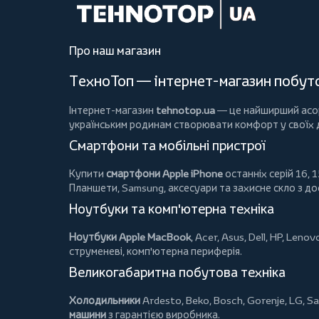
Про наш магазин
ТехноТоп — інтернет-магазин побутов
Інтернет-магазин
tehnotop.ua
— це найширший асорт
українським родинам створювати комфорт у своїх
Смартфони та мобільні пристрої
Купити
смартфони Apple iPhone
останніх серій 16, 1
Планшети
, Samsung, аксесуари та
захисне скло
з до
Ноутбуки та комп'ютерна техніка
Ноутбуки Apple MacBook
,
Acer
,
Asus
,
Dell
,
HP
,
Lenov
струменеві, комп'ютерна периферія.
Великогабаритна побутова техніка
Холодильники
Ardesto
,
Beko
,
Bosch
,
Gorenje
,
LG
,
Sa
машини
з гарантією виробника.