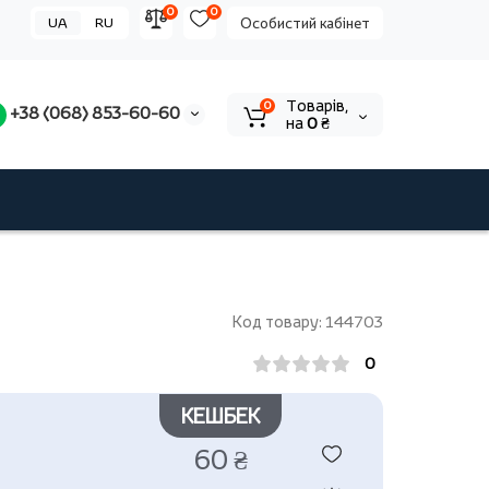
0
0
UA
RU
Особистий кабінет
Tоварів,
0
+38 (068) 853-60-60
на
0 ₴
Код товару: 144703
0
КЕШБЕК
60 ₴