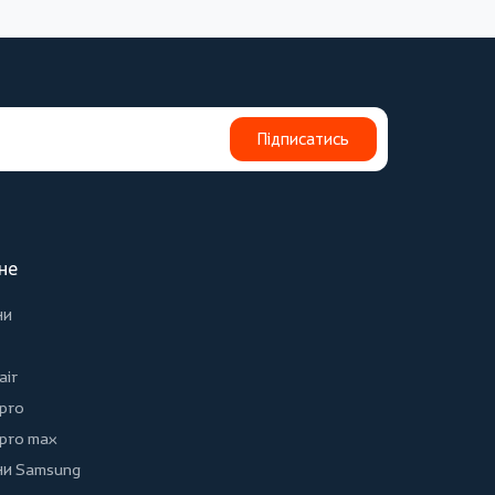
Підписатись
не
ни
air
 pro
 pro max
и Samsung