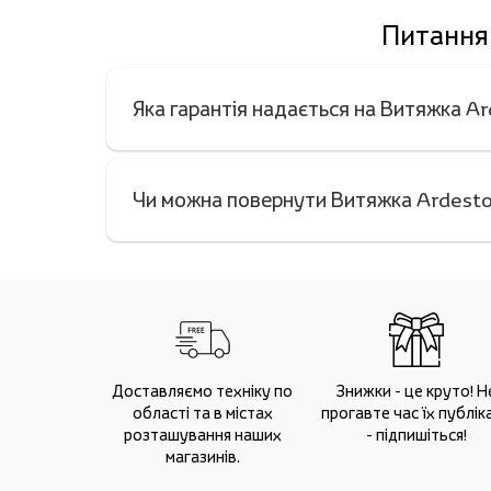
Питання 
Яка гарантія надається на Витяжка 
Чи можна повернути Витяжка Ardesto
Доставляємо техніку по
Знижки - це круто! Н
області та в містах
прогавте час їх публіка
розташування наших
- підпишіться!
магазинів.