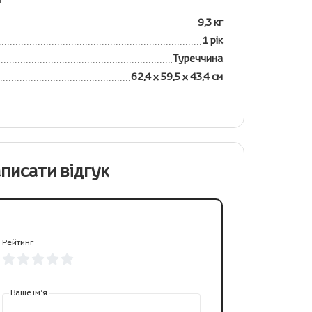
9,3 кг
1 рік
Туреччина
62,4 х 59,5 х 43,4 см
писати відгук
Рейтинг
Ваше ім’я