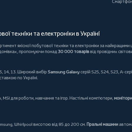
Смартфон
ої техніки та електроніки в Україні
имент якісної побутової техніки та електроніки за найкращими ц
 домівках, пропонуючи понад
30 000 товарів
від провідних світов
5, 14, 13. Широкий вибір
Samsung Galaxy
серій S25, S24, S23, A-сері
ставкою по Україні.
o
,
MSI
для роботи, навчання та ігор. Настільні комп'ютери,
монітор
msung
,
Whirlpool
висотою від 85 до 200 см.
Пральні машини
автома