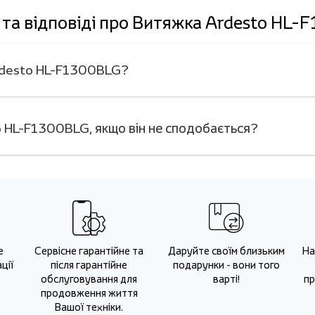
та відповіді про Витяжка Ardesto HL
Ardesto HL-F1300BLG?
 HL-F1300BLG, якщо він не сподобається?
е
Сервісне гарантійне та
Даруйте своїм близьким
На
ції
після гарантійне
подарунки - вони того
обслуговування для
варті!
пр
продовження життя
Вашої техніки.