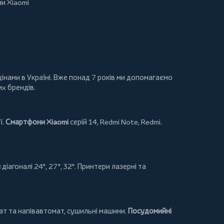
и Xiaomi
інами в Україні. Вже понад 7 років ми допомагаємо
их брендів.
ї.
Смартфони Xiaomi
серій 14, Redmi Note, Redmi.
и
діагоналі 24", 27", 32".
Принтери
лазерні та
т та напівавтомат,
сушильні машини
.
Посудомийні