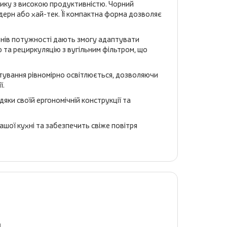
тику з високою продуктивністю. Чорний
дерн або хай-тек. Її компактна форма дозволяє
внів потужності дають змогу адаптувати
 та рециркуляцію з вугільним фільтром, що
отування рівномірно освітлюється, дозволяючи
ї.
яки своїй ергономічній конструкції та
ашої кухні та забезпечить свіже повітря
я