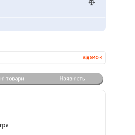
від 840 ₴
ні товари
Наявність
тря