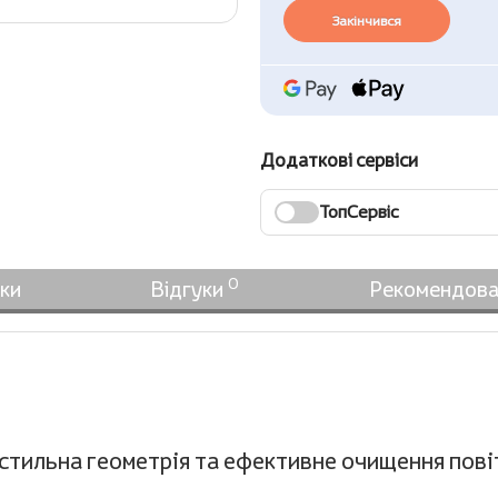
Закінчився
Додаткові сервіси
ТопСервіс
0
ки
Відгуки
Рекомендова
стильна геометрія та ефективне очищення пові