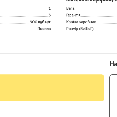
1
Вага
3
Гарантія
900 куб.м/г
Країна виробник
Похила
Розмір (ВхШхГ)
На