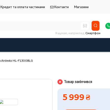
Кредит та оплата частинами
Контакти
Магазини
Я шукаю, наприклад,
Смартфон
а Ardesto HL-F1300BLG
Товар закінчився
5 999 ₴