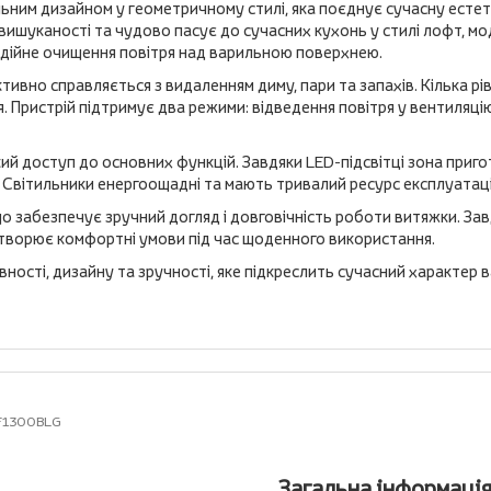
льним дизайном у геометричному стилі, яка поєднує сучасну есте
вишуканості та чудово пасує до сучасних кухонь у стилі лофт, мо
дійне очищення повітря над варильною поверхнею.
вно справляється з видаленням диму, пари та запахів. Кілька рі
 Пристрій підтримує два режими: відведення повітря у вентиляцію
ий доступ до основних функцій. Завдяки LED-підсвітці зона приг
 Світильники енергоощадні та мають тривалий ресурс експлуатаці
о забезпечує зручний догляд і довговічність роботи витяжки. Завд
творює комфортні умови під час щоденного використання.
ості, дизайну та зручності, яке підкреслить сучасний характер в
-F1300BLG
Загальна інформаці