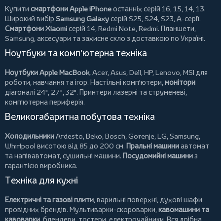
Купити
смартфони Apple iPhone
останніх серій 16, 15, 14, 13.
Широкий вибір
Samsung Galaxy
серій S25, S24, S23, A-серії.
Смартфони Xiaomi
серій 14, Redmi Note, Redmi.
Планшети
,
Samsung, аксесуари та
захисне скло
з доставкою по Україні.
Ноутбуки та комп'ютерна техніка
Ноутбуки Apple MacBook
,
Acer
,
Asus
,
Dell
,
HP
,
Lenovo
,
MSI
для
роботи, навчання та ігор. Настільні комп'ютери,
монітори
діагоналі 24", 27", 32".
Принтери
лазерні та струменеві,
комп'ютерна периферія.
Великогабаритна побутова техніка
Холодильники
Ardesto
,
Beko
,
Bosch
,
Gorenje
,
LG
,
Samsung
,
Whirlpool
висотою від 85 до 200 см.
Пральні машини
автомат
та напівавтомат,
сушильні машини
.
Посудомийні машини
з
гарантією виробника.
Техніка для кухні
Електричні та газові плити
, варильні поверхні, духові шафи
провідних брендів.
Мультиварки-скороварки
,
кавомашини та
кавоварки
,
блендери
,
тостери
,
електрочайники
. Вся дрібна