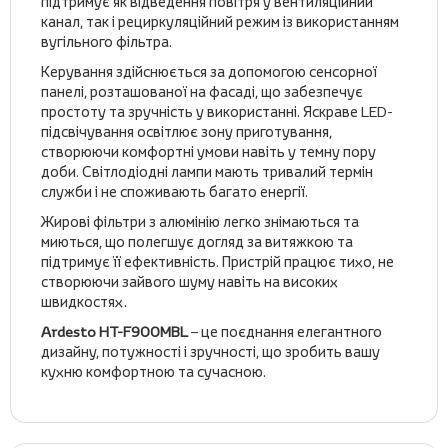
підтримує як відведення повітря у вентиляційний
канал, так і рециркуляційний режим із використанням
вугільного фільтра.
Керування здійснюється за допомогою сенсорної
панелі, розташованої на фасаді, що забезпечує
простоту та зручність у використанні. Яскраве LED-
підсвічування освітлює зону приготування,
створюючи комфортні умови навіть у темну пору
доби. Світлодіодні лампи мають тривалий термін
служби і не споживають багато енергії.
Жирові фільтри з алюмінію легко знімаються та
миються, що полегшує догляд за витяжкою та
підтримує її ефективність. Пристрій працює тихо, не
створюючи зайвого шуму навіть на високих
швидкостях.
Ardesto HT-F900MBL
– це поєднання елегантного
дизайну, потужності і зручності, що зробить вашу
кухню комфортною та сучасною.