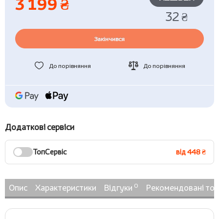
3 199 ₴
32 ₴
Закінчився
До порівняння
До порівняння
Додаткові сервіси
ТопСервіс
від 448 ₴
0
Опис
Характеристики
Відгуки
Рекомендовані то