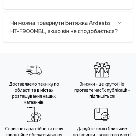
Чи можна повернути Витяжка Ardesto
HT-F900MBL, якщо він не сподобається?
Доставляємо техніку по
Знижки - це круто! Не
області та в містах
прогавте час їх публікації -
розташування наших
підпишіться!
магазинів.
Сервісне гарантійне та після
Даруйте своїм близьким
гарантійне обслуговування
подарунки - вони того варті!