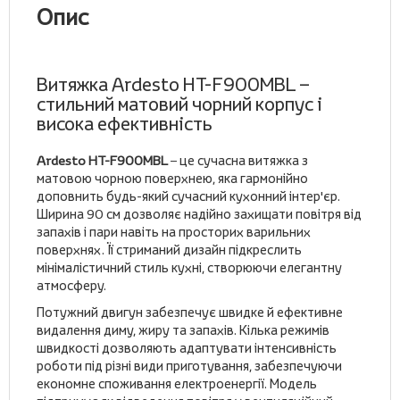
Опис
Витяжка Ardesto HT-F900MBL –
стильний матовий чорний корпус і
висока ефективність
Ardesto HT-F900MBL
– це сучасна витяжка з
матовою чорною поверхнею, яка гармонійно
доповнить будь-який сучасний кухонний інтер'єр.
Ширина 90 см дозволяє надійно захищати повітря від
запахів і пари навіть на просторих варильних
поверхнях. Її стриманий дизайн підкреслить
мінімалістичний стиль кухні, створюючи елегантну
атмосферу.
Потужний двигун забезпечує швидке й ефективне
видалення диму, жиру та запахів. Кілька режимів
швидкості дозволяють адаптувати інтенсивність
роботи під різні види приготування, забезпечуючи
економне споживання електроенергії. Модель