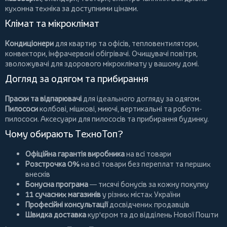
кухонна техніка за доступними цінами.
Клімат та мікроклімат
Кондиціонери
для квартир та офісів,
тепловентилятори
,
конвектори
,
інфрачервоні обігрівачі
.
Очищувачі повітря
,
зволожувачі для здорового мікроклімату у вашому домі.
Догляд за одягом та прибирання
Праски та відпарювачі
для ідеального догляду за одягом.
Пилососи
колбові
,
мішкові
,
миючі
,
вертикальні
та
роботи-
пилососи
. Аксесуари для пилососів та прибирання будинку.
Чому обирають ТехноТоп?
Офіційна гарантія виробника
на всі товари
Розстрочка 0%
на всі товари без переплат та перших
внесків
Бонусна програма
— тисячі бонусів за кожну покупку
11 сучасних магазинів
у різних містах України
Професійні консультації
досвідчених продавців
Швидка доставка
кур'єром та до відділень Нової Пошти