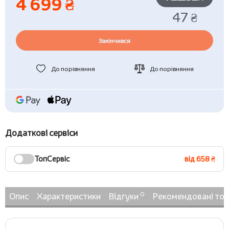
4 699 ₴
47 ₴
Закінчився
До порівняння
До порівняння
Додаткові сервіси
ТопСервіс
від 658 ₴
0
Опис
Характеристики
Відгуки
Рекомендовані то