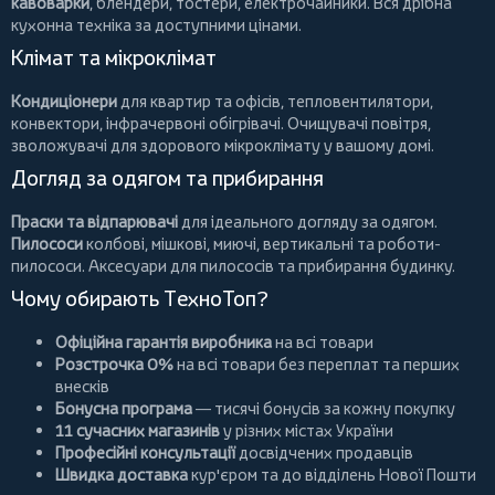
кавоварки
,
блендери
,
тостери
,
електрочайники
. Вся дрібна
кухонна техніка за доступними цінами.
Клімат та мікроклімат
Кондиціонери
для квартир та офісів,
тепловентилятори
,
конвектори
,
інфрачервоні обігрівачі
.
Очищувачі повітря
,
зволожувачі для здорового мікроклімату у вашому домі.
Догляд за одягом та прибирання
Праски та відпарювачі
для ідеального догляду за одягом.
Пилососи
колбові
,
мішкові
,
миючі
,
вертикальні
та
роботи-
пилососи
. Аксесуари для пилососів та прибирання будинку.
Чому обирають ТехноТоп?
Офіційна гарантія виробника
на всі товари
Розстрочка 0%
на всі товари без переплат та перших
внесків
Бонусна програма
— тисячі бонусів за кожну покупку
11 сучасних магазинів
у різних містах України
Професійні консультації
досвідчених продавців
Швидка доставка
кур'єром та до відділень Нової Пошти