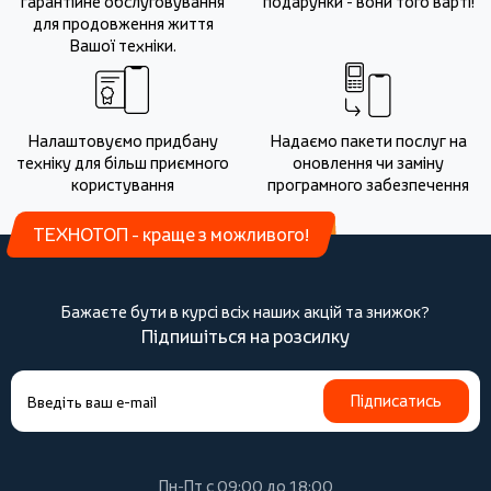
гарантійне обслуговування
подарунки - вони того варті!
для продовження життя
Вашої техніки.
Налаштовуємо придбану
Надаємо пакети послуг на
техніку для більш приємного
оновлення чи заміну
користування
програмного забезпечення
ТЕХНОТОП - краще з можливого!
Бажаєте бути в курсі всіх наших акцій та знижок?
Підпишіться на розсилку
Підписатись
Пн-Пт с 09:00 до 18:00