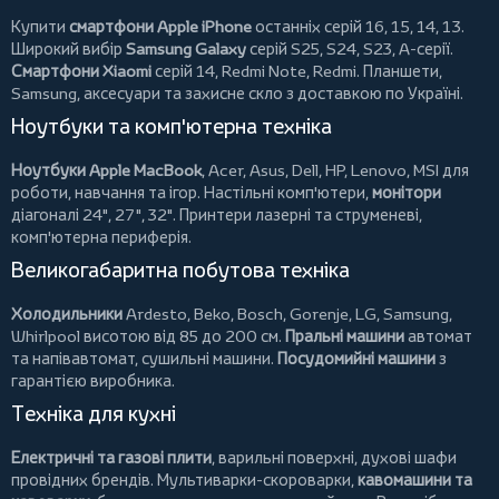
Купити
смартфони Apple iPhone
останніх серій 16, 15, 14, 13.
Широкий вибір
Samsung Galaxy
серій S25, S24, S23, A-серії.
Смартфони Xiaomi
серій 14, Redmi Note, Redmi.
Планшети
,
Samsung, аксесуари та
захисне скло
з доставкою по Україні.
Ноутбуки та комп'ютерна техніка
Ноутбуки Apple MacBook
,
Acer
,
Asus
,
Dell
,
HP
,
Lenovo
,
MSI
для
роботи, навчання та ігор. Настільні комп'ютери,
монітори
діагоналі 24", 27", 32".
Принтери
лазерні та струменеві,
комп'ютерна периферія.
Великогабаритна побутова техніка
Холодильники
Ardesto
,
Beko
,
Bosch
,
Gorenje
,
LG
,
Samsung
,
Whirlpool
висотою від 85 до 200 см.
Пральні машини
автомат
та напівавтомат,
сушильні машини
.
Посудомийні машини
з
гарантією виробника.
Техніка для кухні
Електричні та газові плити
, варильні поверхні, духові шафи
провідних брендів.
Мультиварки-скороварки
,
кавомашини та