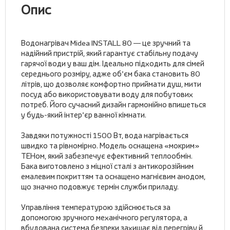
Опис
Водонагрівач Midea INSTALL 80 — це зручний та
надійний пристрій, який гарантує стабільну подачу
гарячої води у ваш дім. Ідеально підходить для сімей
середнього розміру, адже об’єм бака становить 80
літрів, що дозволяє комфортно приймати душ, мити
посуд або використовувати воду для побутових
потреб. Його сучасний дизайн гармонійно впишеться
у будь-який інтер’єр ванної кімнати.
Завдяки потужності 1500 Вт, вода нагрівається
швидко та рівномірно. Модель оснащена «мокрим»
ТЕНом, який забезпечує ефективний теплообмін.
Бака виготовлено з міцної сталі з антикорозійним
емалевим покриттям та оснащено магнієвим анодом,
що значно подовжує термін служби приладу.
Управління температурою здійснюється за
допомогою зручного механічного регулятора, а
вбудована система безпеки захищає від перегріву й