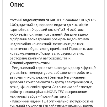
Опис
Місткий
водонагрівач NOVA TEC Standard 100 (NT-S
100),
здатний одноразово видати до 300 літрів
гарячої води. Хороший для сім'ї з 3-4 осіб, для
любителів похлюпатися у ванній. Завдяки вдало
підібраним геометричним розмірам водонагрівач
надзвичайно компактний і може монтуватися
практично в будь-якому приміщенні. Підходить для
котеджу, невеликої спортзали, сауни, готелю,
ресторану, кемпінгу, автосервісу та ін.
Основні характеристики:
- Регульований термостат виконує відразу 3 функції:
управління температурою, забезпечення роботи в
автоматичному режимі і безпека. Регулювання
дозволяє контролювати витрату електроенергії, а,
отже, і фінансові витрати. Автоматика забезпечує
роботу водонагрівача NOVA TEC за принципом
«включив і забув» (повний автомат).
- Класичний мідний ТЕН оптимальної потужності не
схильний до корозії. Він забезпечує швидкий нагрів,