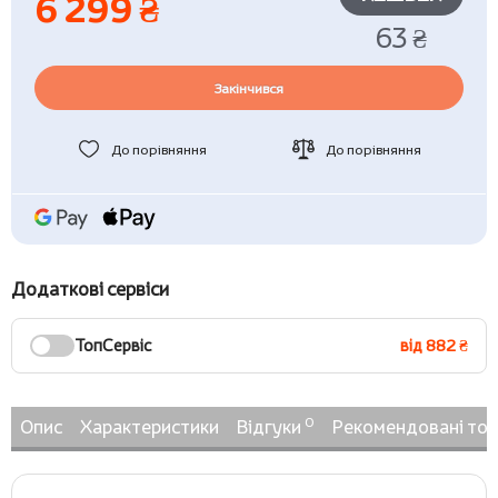
6 299 ₴
63 ₴
Закінчився
До порівняння
До порівняння
Додаткові сервіси
ТопСервіс
від 882 ₴
0
Опис
Характеристики
Відгуки
Рекомендовані то