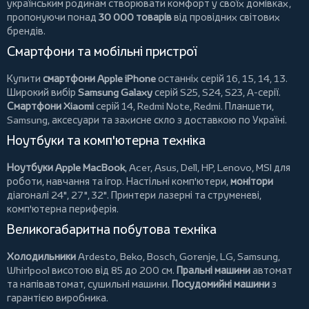
українським родинам створювати комфорт у своїх домівках,
пропонуючи понад
30 000 товарів
від провідних світових
брендів.
Смартфони та мобільні пристрої
Купити
смартфони Apple iPhone
останніх серій 16, 15, 14, 13.
Широкий вибір
Samsung Galaxy
серій S25, S24, S23, A-серії.
Смартфони Xiaomi
серій 14, Redmi Note, Redmi.
Планшети
,
Samsung, аксесуари та
захисне скло
з доставкою по Україні.
Ноутбуки та комп'ютерна техніка
Ноутбуки Apple MacBook
,
Acer
,
Asus
,
Dell
,
HP
,
Lenovo
,
MSI
для
роботи, навчання та ігор. Настільні комп'ютери,
монітори
діагоналі 24", 27", 32".
Принтери
лазерні та струменеві,
комп'ютерна периферія.
Великогабаритна побутова техніка
Холодильники
Ardesto
,
Beko
,
Bosch
,
Gorenje
,
LG
,
Samsung
,
Whirlpool
висотою від 85 до 200 см.
Пральні машини
автомат
та напівавтомат,
сушильні машини
.
Посудомийні машини
з
гарантією виробника.