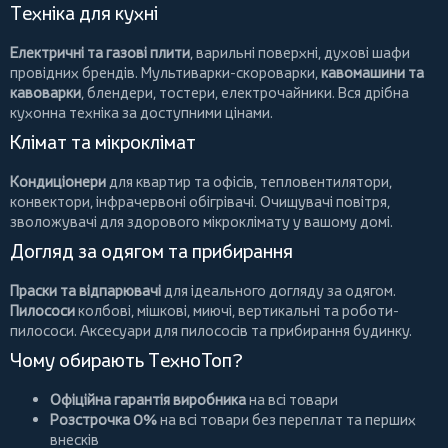
Техніка для кухні
Електричні та газові плити
, варильні поверхні, духові шафи
провідних брендів.
Мультиварки-скороварки
,
кавомашини та
кавоварки
,
блендери
,
тостери
,
електрочайники
. Вся дрібна
кухонна техніка за доступними цінами.
Клімат та мікроклімат
Кондиціонери
для квартир та офісів,
тепловентилятори
,
конвектори
,
інфрачервоні обігрівачі
.
Очищувачі повітря
,
зволожувачі для здорового мікроклімату у вашому домі.
Догляд за одягом та прибирання
Праски та відпарювачі
для ідеального догляду за одягом.
Пилососи
колбові
,
мішкові
,
миючі
,
вертикальні
та
роботи-
пилососи
. Аксесуари для пилососів та прибирання будинку.
Чому обирають ТехноТоп?
Офіційна гарантія виробника
на всі товари
Розстрочка 0%
на всі товари без переплат та перших
внесків