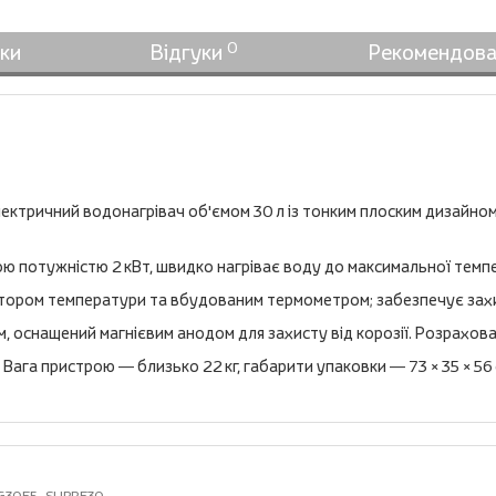
0
ки
Відгуки
Рекомендова
ктричний водонагрівач об'ємом 30 л із тонким плоским дизайном,
потужністю 2 кВт, швидко нагріває воду до максимальної темпер
ором температури та вбудованим термометром; забезпечує захист
м, оснащений магнієвим анодом для захисту від корозії. Розрахова
. Вага пристрою — близько 22 кг, габарити упаковки — 73 × 35 × 56 