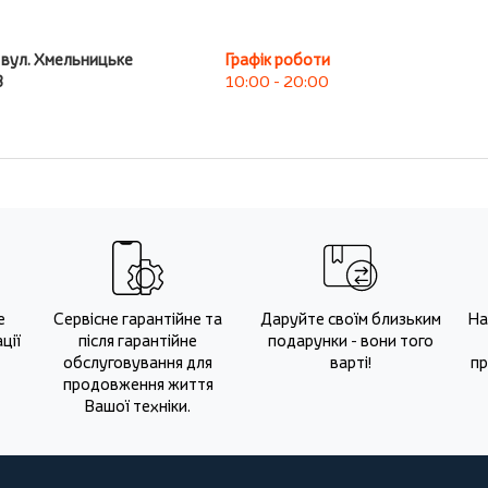
, вул. Хмельницьке
Графік роботи
В
10:00 - 20:00
е
Сервісне гарантійне та
Даруйте своїм близьким
На
ції
після гарантійне
подарунки - вони того
обслуговування для
варті!
пр
продовження життя
Вашої техніки.