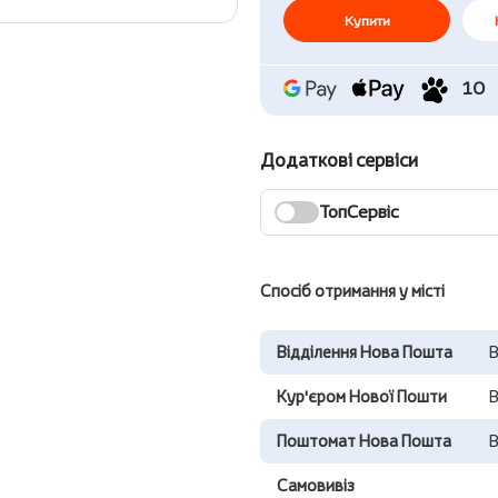
Купити
10
Додаткові сервіси
ТопСервіс
Спосіб отримання у місті
Відділення Нова Пошта
В
Кур'єром Нової Пошти
В
Поштомат Нова Пошта
В
Самовивіз