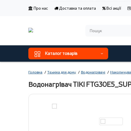
Про нас
Доставка та оплата
Всі акції
Каталог товарів
Головна
Техніка для дому
Водонагрівачі
Накопичува
Водонагрівач TIKI FTG30E5_SU