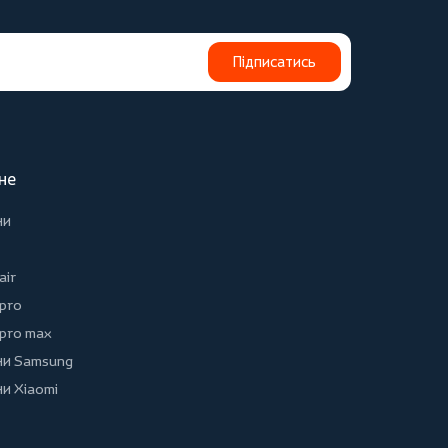
Підписатись
не
ни
air
 pro
 pro max
и Samsung
и Xiaomi