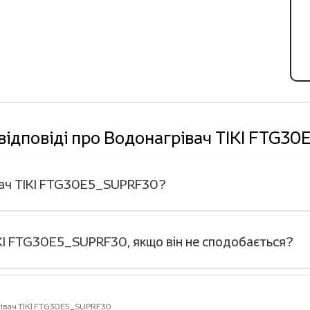
відповіді про Водонагрівач TIKI FTG
івач TIKI FTG30E5_SUPRF30?
KI FTG30E5_SUPRF30, якщо він не сподобається?
івач TIKI FTG30E5_SUPRF30