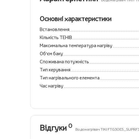
Водонагрівач TIKI 
Основні характеристики
Встановлення
Кількість ТЕНІВ
Максимальна температура нагріву
Об'єм баку
Споживана потужність
Тип керування
Тип нагрівального елемента
Час нагріву
0
Відгуки
Водонагрівач TIKI FTG30E5_SUPRF