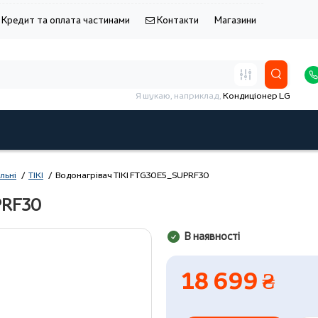
Кредит та оплата частинами
Контакти
Магазини
Я шукаю, наприклад,
Кондиціонер LG
льні
TIKI
Водонагрівач TIKI FTG30E5_SUPRF30
PRF30
В наявності
18 699 ₴