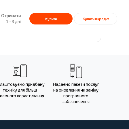
Отримати
Купити в кредит
Купити
1 - 3 дні
лаштовуємо придбану
Надаємо пакети послуг
техніку для більш
на оновлення чи заміну
иємного користування
програмного
забезпечення