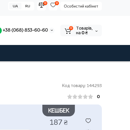
0
0
UA
RU
Особистий кабінет
Tоварів,
0
+38 (068) 853-60-60
на
0 ₴
Код товару: 144293
0
КЕШБЕК
187 ₴