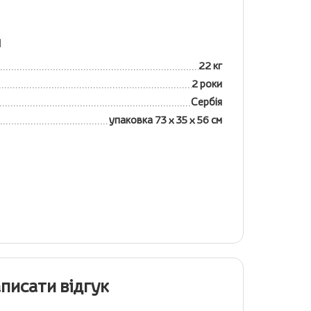
я
22 кг
2 роки
Сербія
упаковка 73 х 35 х 56 см
писати відгук