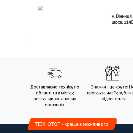
м. Вінниця
шосе, 114
Доставляємо техніку по
Знижки - це круто! Н
області та в містах
прогавте час їх публіка
розташування наших
- підпишіться!
магазинів.
ТЕХНОТОП - краще з можливого!