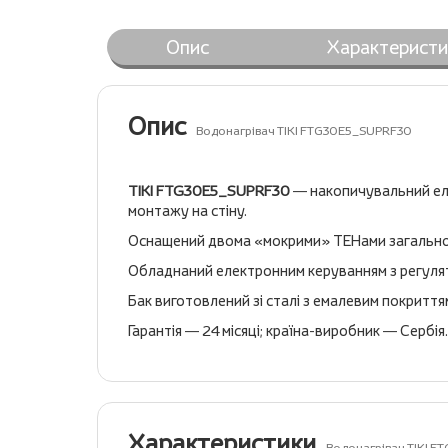
Опис
Характеристи
Опис
Водонагрівач TIKI FTG30E5_SUPRF30
TIKI FTG30E5_SUPRF30
— накопичувальний еле
монтажу на стіну.
Оснащений двома «мокрими» ТЕНами загальною 
Обладнаний електронним керуванням з регулят
Бак виготовлений зі сталі з емалевим покриття
Гарантія — 24 місяці; країна-виробник — Сербія
Характеристики