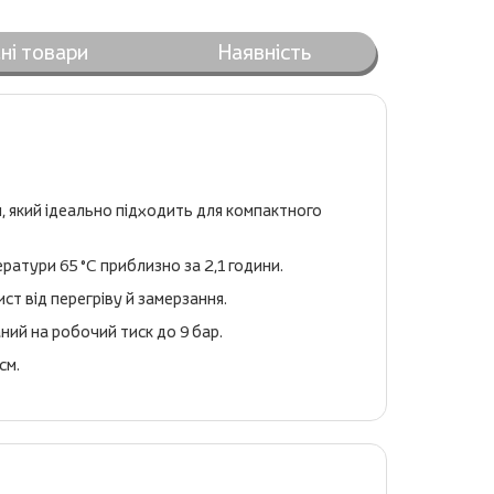
ні товари
Наявність
 який ідеально підходить для компактного
атури 65 °C приблизно за 2,1 години.
 від перегріву й замерзання.
ний на робочий тиск до 9 бар.
см.