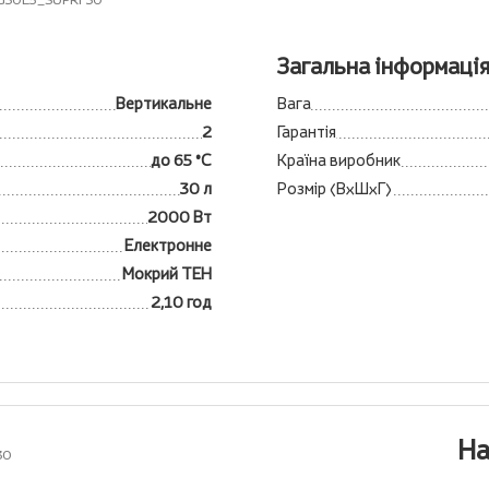
FTG30E5_SUPRF30
Загальна інформаці
Вертикальне
Вага
2
Гарантія
до 65 °С
Країна виробник
30 л
Розмір (ВхШхГ)
2000 Вт
Електронне
Мокрий ТЕН
2,10 год
На
30