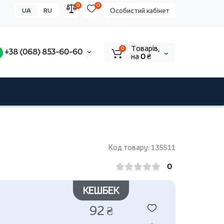
0
0
UA
RU
Особистий кабінет
Tоварів,
0
+38 (068) 853-60-60
на
0 ₴
Код товару: 135511
0
КЕШБЕК
92 ₴