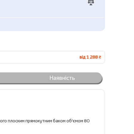
від 1 288 ₴
Наявність
 його плоским прямокутним баком об'ємом 80