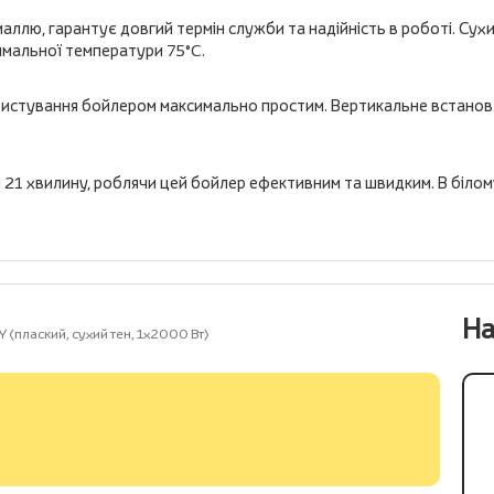
емаллю, гарантує довгий термін служби та надійність в роботі. С
имальної температури 75°C.
ристування бойлером максимально простим. Вертикальне встанов
 21 хвилину, роблячи цей бойлер ефективним та швидким. В білому 
На
(плаский, сухий тен, 1х2000 Вт)