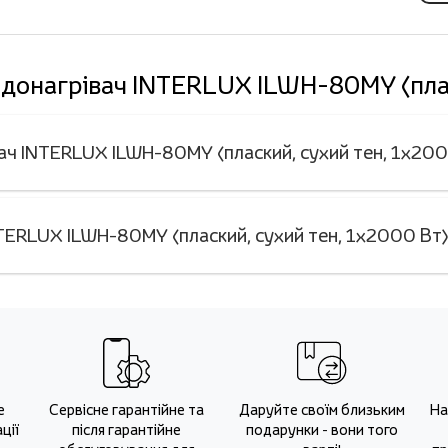
Водонагрівач INTERLUX ILWH-80MY (плас
вач INTERLUX ILWH-80MY (плаский, сухий тен, 1х20
ERLUX ILWH-80MY (плаский, сухий тен, 1х2000 Вт),
е
Сервісне гарантійне та
Даруйте своїм близьким
На
ції
після гарантійне
подарунки - вони того