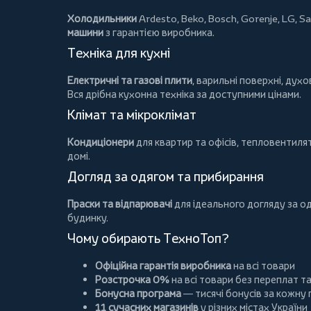
Холодильники
Ardesto
,
Beko
,
Bosch
,
Gorenje
,
LG
,
Sa
машини
з гарантією виробника.
Техніка для кухні
Електричні та газові плити
, варильні поверхні, дух
Вся дрібна кухонна техніка за доступними цінами.
Клімат та мікроклімат
Кондиціонери
для квартир та офісів,
тепловентиля
домі.
Догляд за одягом та прибирання
Праски та відпарювачі
для ідеального догляду за о
будинку.
Чому обирають ТехноТоп?
Офіційна гарантія виробника
на всі товари
Розстрочка 0%
на всі товари без переплат т
Бонусна програма
— тисячі бонусів за кожну
11 сучасних магазинів
у різних містах України