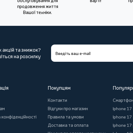
обслуговування для
варті!
пр
продовження життя
Вашої техніки.
х акцій та знижок?
іться на розсилку
ація
Покупцям
Популяр
Контакти
Смартфо
ам
Відгуки про магазин
Iphone 17
 конфіденційності
Правила та умови
Iphone 17 
Доставка та оплата
Iphone 17