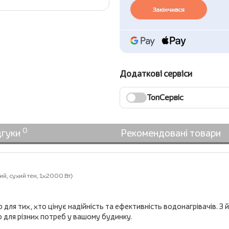
Закінчився
Додаткові сервіси
ТопСервіс
0
дгуки
Рекомендовані товари
, сухий тен, 1х2000 Вт)
для тих, хто цінує надійність та ефективність водонагрівачів. З
 для різних потреб у вашому будинку.