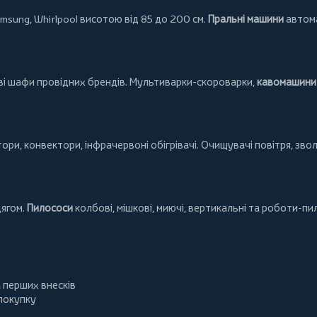
msung
,
Whirlpool
висотою від 85 до 200 см.
Пральні машини
автома
ові шафи провідних брендів.
Мультиварки-скороварки
,
кавомашини 
тори
,
конвектори
,
інфрачервоні обігрівачі
.
Очищувачі повітря
, зво
дягом.
Пилососи
колбові
,
мішкові
,
миючі
,
вертикальні
та
роботи-пи
а перших внесків
 покупку