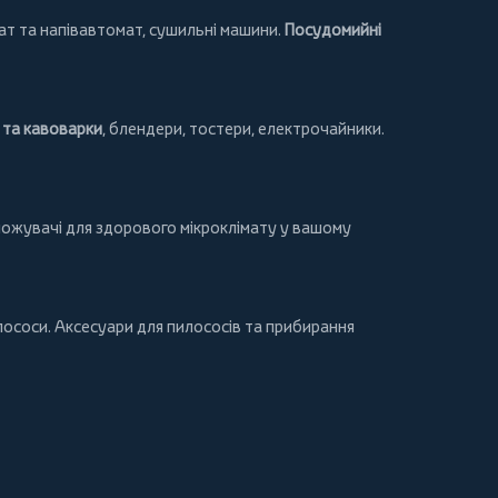
т та напівавтомат,
сушильні машини
.
Посудомийні
та кавоварки
,
блендери
,
тостери
,
електрочайники
.
ложувачі для здорового мікроклімату у вашому
лососи
. Аксесуари для пилососів та прибирання