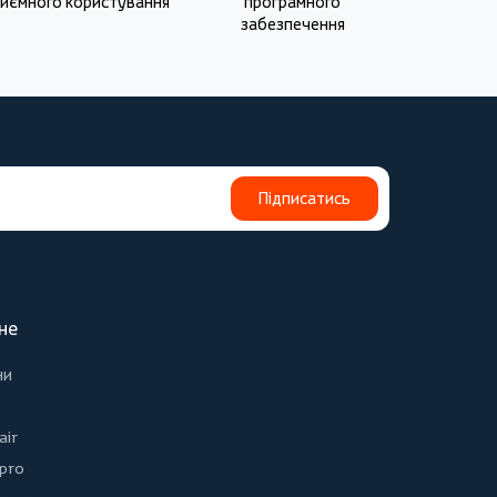
иємного користування
програмного
забезпечення
Підписатись
не
ни
air
 pro