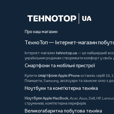
Про наш магазин
ТехноТоп — інтернет-магазин побутов
Інтернет-магазин
tehnotop.ua
— це найширший асорт
українським родинам створювати комфорт у своїх
Смартфони та мобільні пристрої
Купити
смартфони Apple iPhone
останніх серій 16, 1
Планшети
, Samsung, аксесуари та
захисне скло
з до
Ноутбуки та комп'ютерна техніка
Ноутбуки Apple MacBook
,
Acer
,
Asus
,
Dell
,
HP
,
Lenov
струменеві, комп'ютерна периферія.
Великогабаритна побутова техніка