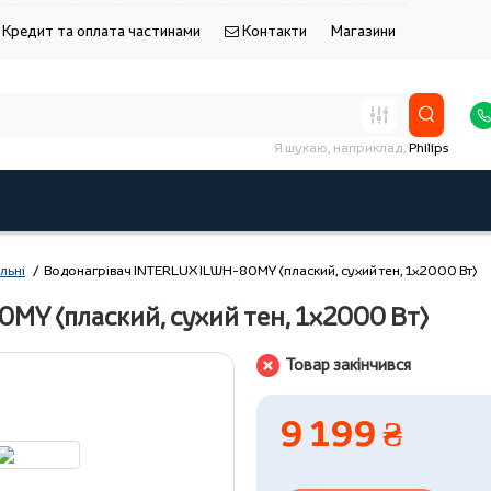
Кредит та оплата частинами
Контакти
Магазини
Я шукаю, наприклад,
Philips
льні
Водонагрівач INTERLUX ILWH-80MY (плаский, сухий тен, 1х2000 Вт)
MY (плаский, сухий тен, 1х2000 Вт)
Товар закінчився
9 199 ₴