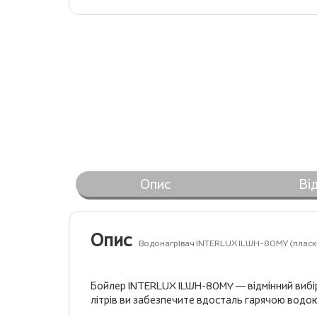
Опис
Ві
Опис
Водонагрівач INTERLUX ILWH-80MY (плаский
Бойлер INTERLUX ILWH-80MY — відмінний вибір 
літрів ви забезпечите вдосталь гарячою водою