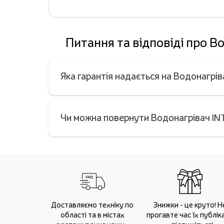
Питання та відповіді про 
Яка гарантія надається на Водонагрі
Чи можна повернути Водонагрівач INT
Доставляємо техніку по
Знижки - це круто! Н
області та в містах
прогавте час їх публіка