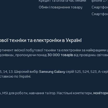
Кредит та оплата частинами
Iphone 17
Обмін і повернення товару
Смартфон
Смартфон
ої техніки та електроніки в Україні
имент якісної побутової техніки та електроніки за найкращими ц
 домівках, пропонуючи понад
30 000 товарів
від провідних світов
5, 14, 13. Широкий вибір
Samsung Galaxy
серій S25, S24, S23, A-сері
ставкою по Україні.
o
,
MSI
для роботи, навчання та ігор. Настільні комп'ютери,
монітор