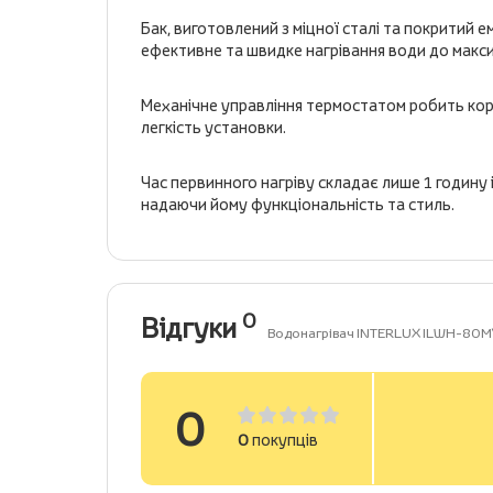
Бак, виготовлений з міцної сталі та покритий 
ефективне та швидке нагрівання води до макс
Механічне управління термостатом робить ко
легкість установки.
Час первинного нагріву складає лише 1 годину і
надаючи йому функціональність та стиль.
0
Відгуки
Водонагрівач INTERLUX ILWH-80MY 
0
0
покупців