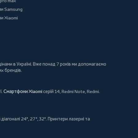
 pro max
и Samsung
и Xiaomi
інами в Україні. Вже понад 7 років ми допомагаємо
их брендів.
ї.
Смартфони Xiaomi
серій 14, Redmi Note, Redmi.
и
діагоналі 24", 27", 32".
Принтери
лазерні та