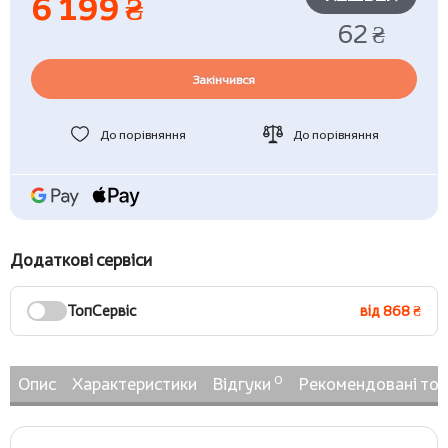
6 199 ₴
62 ₴
Закінчився
До порівняння
До порівняння
Додаткові сервіси
ТопСервіс
від 868 ₴
0
Опис
Характеристики
Відгуки
Рекомендовані то