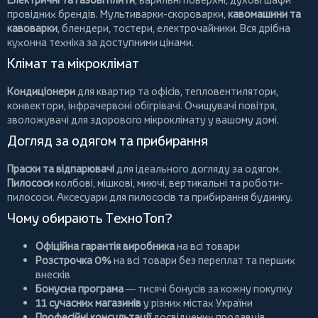
провідних брендів.
Мультиварки-скороварки
,
кавомашини та
кавоварки
,
блендери
,
тостери
,
електрочайники
. Вся дрібна
кухонна техніка за доступними цінами.
Клімат та мікроклімат
Кондиціонери
для квартир та офісів,
тепловентилятори
,
конвектори
,
інфрачервоні обігрівачі
.
Очищувачі повітря
,
зволожувачі для здорового мікроклімату у вашому домі.
Догляд за одягом та прибирання
Праски та відпарювачі
для ідеального догляду за одягом.
Пилососи
колбові
,
мішкові
,
миючі
,
вертикальні
та
роботи-
пилососи
. Аксесуари для пилососів та прибирання будинку.
Чому обирають ТехноТоп?
Офіційна гарантія виробника
на всі товари
Розстрочка 0%
на всі товари без переплат та перших
внесків
Бонусна програма
— тисячі бонусів за кожну покупку
11 сучасних магазинів
у різних містах України
Професійні консультації
досвідчених продавців