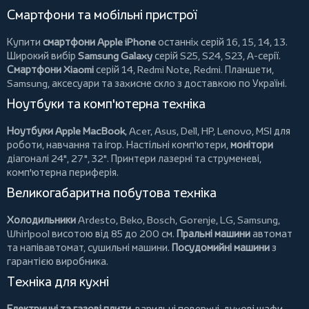
Смартфони та мобільні пристрої
Купити
смартфони Apple iPhone
останніх серій 16, 15, 14, 13.
Широкий вибір
Samsung Galaxy
серій S25, S24, S23, A-серії.
Смартфони Xiaomi
серій 14, Redmi Note, Redmi.
Планшети
,
Samsung, аксесуари та
захисне скло
з доставкою по Україні.
Ноутбуки та комп'ютерна техніка
Ноутбуки Apple MacBook
,
Acer
,
Asus
,
Dell
,
HP
,
Lenovo
,
MSI
для
роботи, навчання та ігор. Настільні комп'ютери,
монітори
діагоналі 24", 27", 32".
Принтери
лазерні та струменеві,
комп'ютерна периферія.
Великогабаритна побутова техніка
Холодильники
Ardesto
,
Beko
,
Bosch
,
Gorenje
,
LG
,
Samsung
,
Whirlpool
висотою від 85 до 200 см.
Пральні машини
автомат
та напівавтомат,
сушильні машини
.
Посудомийні машини
з
гарантією виробника.
Техніка для кухні
Електричні та газові плити
, варильні поверхні, духові шафи