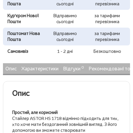
Пошта
сьогодні
перевізника
Кур'єром Нової
Відправимо
за тарифами
Пошти
сьогодні
перевізника
Поштомат Нова
Відправимо
за тарифами
Пошта
сьогодні
перевізника
Самовивіз
1 - 2 дні
Безкоштовно
0
Опис
Характеристики
Відгуки
Рекомендовані то
Опис
Простий, але корисний
Стайлер ASTOR HS 1718 відмінно підходить для тих,
хто хоче мати бездоганний зовнішній вигляд. З його
допомогою ви зможете створювати