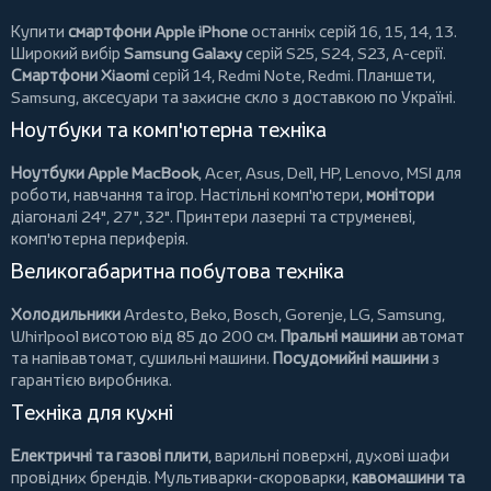
Купити
смартфони Apple iPhone
останніх серій 16, 15, 14, 13.
Широкий вибір
Samsung Galaxy
серій S25, S24, S23, A-серії.
Смартфони Xiaomi
серій 14, Redmi Note, Redmi.
Планшети
,
Samsung, аксесуари та
захисне скло
з доставкою по Україні.
Ноутбуки та комп'ютерна техніка
Ноутбуки Apple MacBook
,
Acer
,
Asus
,
Dell
,
HP
,
Lenovo
,
MSI
для
роботи, навчання та ігор. Настільні комп'ютери,
монітори
діагоналі 24", 27", 32".
Принтери
лазерні та струменеві,
комп'ютерна периферія.
Великогабаритна побутова техніка
Холодильники
Ardesto
,
Beko
,
Bosch
,
Gorenje
,
LG
,
Samsung
,
Whirlpool
висотою від 85 до 200 см.
Пральні машини
автомат
та напівавтомат,
сушильні машини
.
Посудомийні машини
з
гарантією виробника.
Техніка для кухні
Електричні та газові плити
, варильні поверхні, духові шафи
провідних брендів.
Мультиварки-скороварки
,
кавомашини та