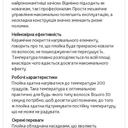
найрізноманітніші зачіски. Відмінно підходить як
новачкам, так і професіоналам. Просте механічне
управління максимально полегшить експлуатацію, а
нескладна конструкція значно зменшить ризик
поломки.
Неймовірна ефективність
Керамічне покриття нагрівального елементу,
говорить про те, що плойка буде прекрасно ковзати
по волоссю, не пошкоджуючи і не пересушує їх.
Температура плавно розподіляється по всій площі,
внаслідок чого вдається досягати максимального
ефекту.
Робочі характеристики
Плойка здатна нагріватися до температури 200
градусів. Така температура є оптимальною
практично для будь-якого типу волосся. Всього 30
секунд потрібно, щоб досягти цієї позначки, до того
ж плойка здатна підтримувати постійну температуру,
що не може не радувати.
Окремі переваги
Плойка обладнана насадками, що зволяють