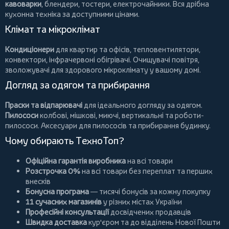
кавоварки
,
блендери
,
тостери
,
електрочайники
. Вся дрібна
кухонна техніка за доступними цінами.
Клімат та мікроклімат
Кондиціонери
для квартир та офісів,
тепловентилятори
,
конвектори
,
інфрачервоні обігрівачі
.
Очищувачі повітря
,
зволожувачі для здорового мікроклімату у вашому домі.
Догляд за одягом та прибирання
Праски та відпарювачі
для ідеального догляду за одягом.
Пилососи
колбові
,
мішкові
,
миючі
,
вертикальні
та
роботи-
пилососи
. Аксесуари для пилососів та прибирання будинку.
Чому обирають ТехноТоп?
Офіційна гарантія виробника
на всі товари
Розстрочка 0%
на всі товари без переплат та перших
внесків
Бонусна програма
— тисячі бонусів за кожну покупку
11 сучасних магазинів
у різних містах України
Професійні консультації
досвідчених продавців
Швидка доставка
кур'єром та до відділень Нової Пошти