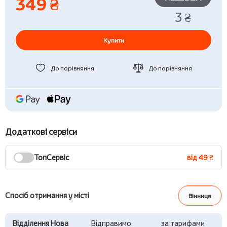
349 ₴
3 ₴
Купити
До порівняння
До порівняння
Додаткові сервіси
ТопСервіс
від 49 ₴
Спосіб отримання у місті
Вінниця
Відділення Нова
Відправимо
за тарифами