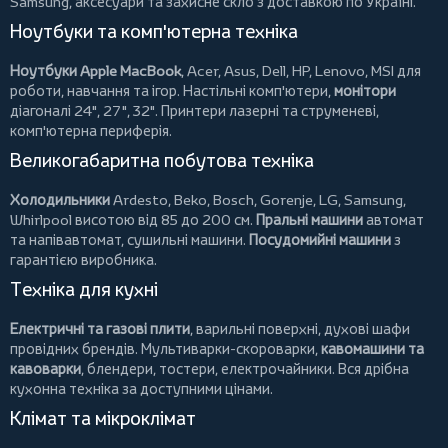
Samsung, аксесуари та
захисне скло
з доставкою по Україні.
Ноутбуки та комп'ютерна техніка
Ноутбуки Apple MacBook
,
Acer
,
Asus
,
Dell
,
HP
,
Lenovo
,
MSI
для
роботи, навчання та ігор. Настільні комп'ютери,
монітори
діагоналі 24", 27", 32".
Принтери
лазерні та струменеві,
комп'ютерна периферія.
Великогабаритна побутова техніка
Холодильники
Ardesto
,
Beko
,
Bosch
,
Gorenje
,
LG
,
Samsung
,
Whirlpool
висотою від 85 до 200 см.
Пральні машини
автомат
та напівавтомат,
сушильні машини
.
Посудомийні машини
з
гарантією виробника.
Техніка для кухні
Електричні та газові плити
, варильні поверхні, духові шафи
провідних брендів.
Мультиварки-скороварки
,
кавомашини та
кавоварки
,
блендери
,
тостери
,
електрочайники
. Вся дрібна
кухонна техніка за доступними цінами.
Клімат та мікроклімат