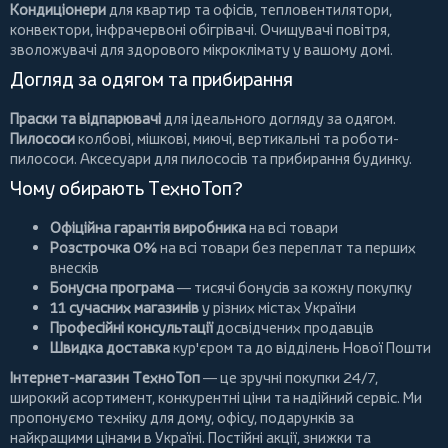
Кондиціонери
для квартир та офісів,
тепловентилятори
,
конвектори
,
інфрачервоні обігрівачі
.
Очищувачі повітря
,
зволожувачі для здорового мікроклімату у вашому домі.
Догляд за одягом та прибирання
Праски та відпарювачі
для ідеального догляду за одягом.
Пилососи
колбові
,
мішкові
,
миючі
,
вертикальні
та
роботи-
пилососи
. Аксесуари для пилососів та прибирання будинку.
Чому обирають ТехноТоп?
Офіційна гарантія виробника
на всі товари
Розстрочка 0%
на всі товари без переплат та перших
внесків
Бонусна програма
— тисячі бонусів за кожну покупку
11 сучасних магазинів
у різних містах України
Професійні консультації
досвідчених продавців
Швидка доставка
кур'єром та до відділень Нової Пошти
Інтернет-магазин ТехноТоп
— це зручні покупки 24/7,
широкий асортимент, конкурентні ціни та надійний сервіс. Ми
пропонуємо
техніку для дому
, офісу, подарунків за
найкращими цінами в Україні. Постійні
акції
, знижки та