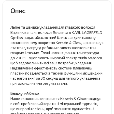
Опис
Легке та швидке укладання для гладкого волосся
Вирівнювач для волосся Rowenta x KARL LAGERFELD
Optiliss надає абсолютний блиск завдяки нашому
ексклюзивному покриттю Keratin & Glow, що зменшує
статичну напругу, роблячи волосся шовковистим,
гладким і сяючим. Точні налаштування температури
до 230 ° C охоплюють широкий спектр типів волосся,
щоб задовольнити всі ваші потреби укладання.
Надзвичайна ефективність системи плаваючих
пластин поєднується з такими функціями, як швидкий
час нагрівання за 30 секунд для легкого укладання з
приголомшливими результатами.
Блискучий блиск
Наше ексклюзивне покриття Keratin & Glow поєднує
в собі пробілковий кератин і мінеральний турмалін,
що випромінює іони, щоб зменшити пухнастість і
зробити волосся дуже гладким і сяючим.