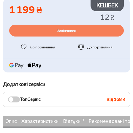
КЕШБЕК
1 199 ₴
12 ₴
Закінчився
До порівняння
До порівняння
Додаткові сервіси
ТопСервіс
від 168 ₴
0
Опис
Характеристики
Відгуки
Рекомендовані то