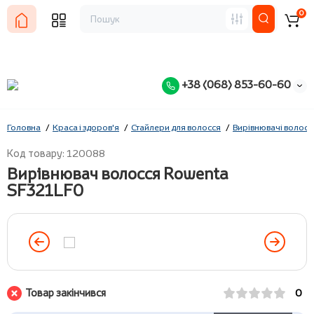
0
+38 (068) 853-60-60
Головна
Краса і здоров'я
Стайлери для волосся
Вирівнювачі волосс
Код товару: 120088
Вирівнювач волосся Rowenta
SF321LF0
Товар закінчився
0