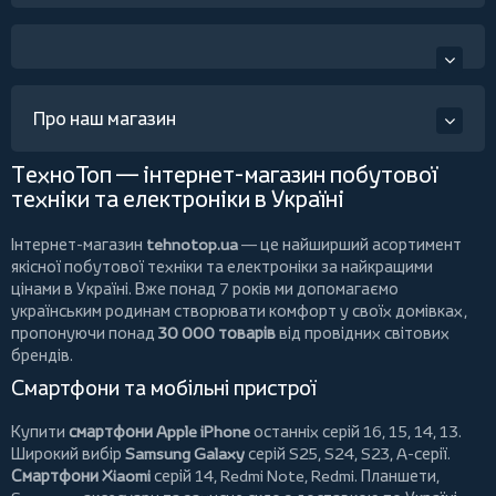
Про наш магазин
ТехноТоп — інтернет-магазин побутової
техніки та електроніки в Україні
Інтернет-магазин
tehnotop.ua
— це найширший асортимент
якісної побутової техніки та електроніки за найкращими
цінами в Україні. Вже понад 7 років ми допомагаємо
українським родинам створювати комфорт у своїх домівках,
пропонуючи понад
30 000 товарів
від провідних світових
брендів.
Смартфони та мобільні пристрої
Купити
смартфони Apple iPhone
останніх серій 16, 15, 14, 13.
Широкий вибір
Samsung Galaxy
серій S25, S24, S23, A-серії.
Смартфони Xiaomi
серій 14, Redmi Note, Redmi.
Планшети
,