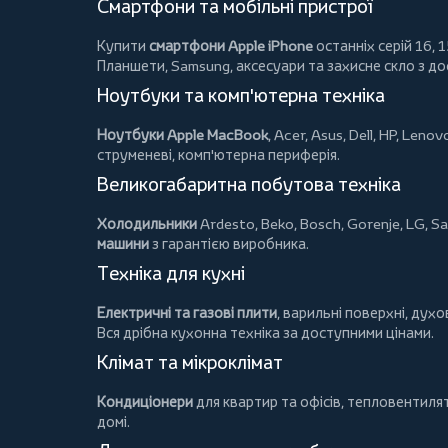
Смартфони та мобільні пристрої
Купити
смартфони Apple iPhone
останніх серій 16, 1
Планшети
, Samsung, аксесуари та
захисне скло
з до
Ноутбуки та комп'ютерна техніка
Ноутбуки Apple MacBook
,
Acer
,
Asus
,
Dell
,
HP
,
Lenov
струменеві, комп'ютерна периферія.
Великогабаритна побутова техніка
Холодильники
Ardesto
,
Beko
,
Bosch
,
Gorenje
,
LG
,
Sa
машини
з гарантією виробника.
Техніка для кухні
Електричні та газові плити
, варильні поверхні, дух
Вся дрібна кухонна техніка за доступними цінами.
Клімат та мікроклімат
Кондиціонери
для квартир та офісів,
тепловентиля
домі.