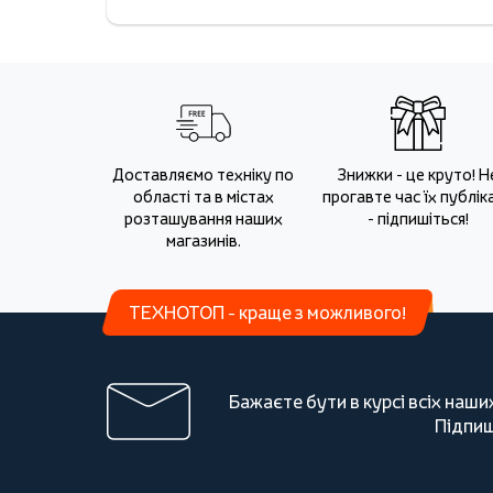
Доставляємо техніку по
Знижки - це круто! Н
області та в містах
прогавте час їх публіка
розташування наших
- підпишіться!
магазинів.
ТЕХНОТОП - краще з можливого!
Бажаєте бути в курсі всіх наши
Підпиш