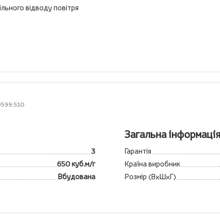
ільного відводу повітря
0599.510
Загальна інформаці
3
Гарантія
650 куб.м/г
Країна виробник
Вбудована
Розмір (ВхШхГ)