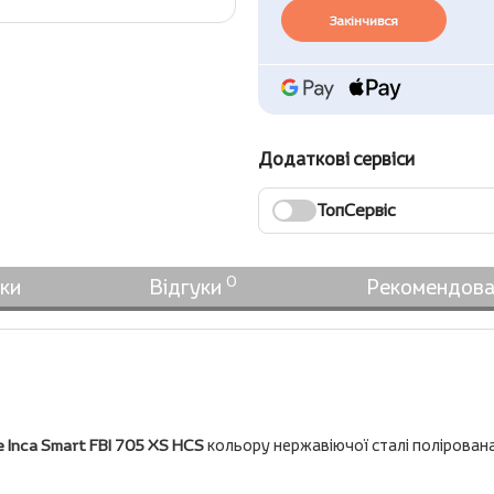
Закінчився
Додаткові сервіси
ТопСервіс
0
ки
Відгуки
Рекомендова
 Inca Smart FBI 705 XS HCS
кольору нержавіючої сталі полірована