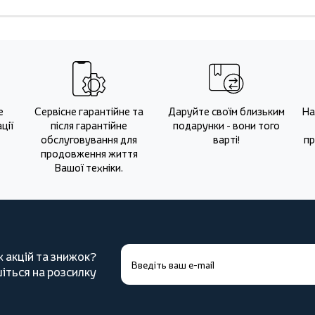
е
Сервісне гарантійне та
Даруйте своїм близьким
На
ції
після гарантійне
подарунки - вони того
обслуговування для
варті!
пр
продовження життя
Вашої техніки.
х акцій та знижок?
іться на розсилку