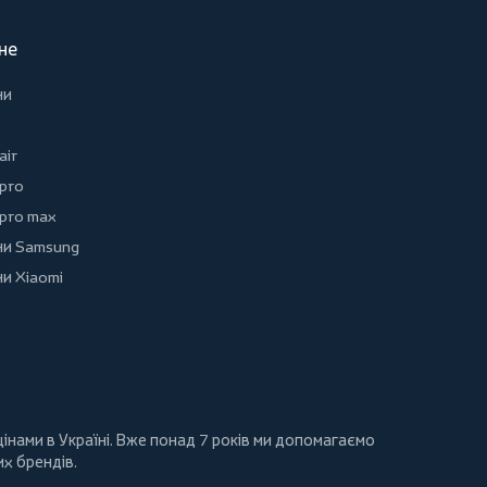
не
ни
air
 pro
 pro max
и Samsung
и Xiaomi
інами в Україні. Вже понад 7 років ми допомагаємо
их брендів.