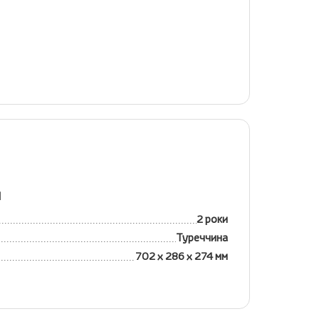
я
2 роки
Туреччина
702 х 286 х 274 мм