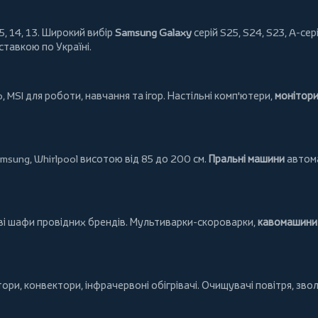
5, 14, 13. Широкий вибір
Samsung Galaxy
серій S25, S24, S23, A-сері
ставкою по Україні.
o
,
MSI
для роботи, навчання та ігор. Настільні комп'ютери,
монітор
msung
,
Whirlpool
висотою від 85 до 200 см.
Пральні машини
автома
ові шафи провідних брендів.
Мультиварки-скороварки
,
кавомашини 
тори
,
конвектори
,
інфрачервоні обігрівачі
.
Очищувачі повітря
, зво