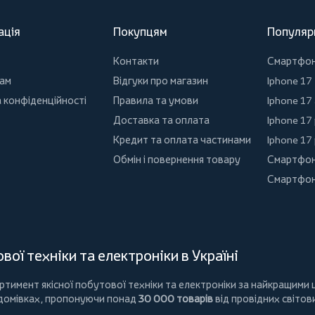
ація
Покупцям
Популяр
Контакти
Смартфо
ам
Відгуки про магазин
Iphone 17
 конфіденційності
Правила та умови
Iphone 17 
Доставка та оплата
Iphone 17
Кредит та оплата частинами
Iphone 17
Обмін і повернення товару
Смартфон
Смартфон
ої техніки та електроніки в Україні
имент якісної побутової техніки та електроніки за найкращими ц
 домівках, пропонуючи понад
30 000 товарів
від провідних світов