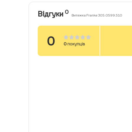
0
Відгуки
Витяжка Franke 305.0599.510
0
0
покупців