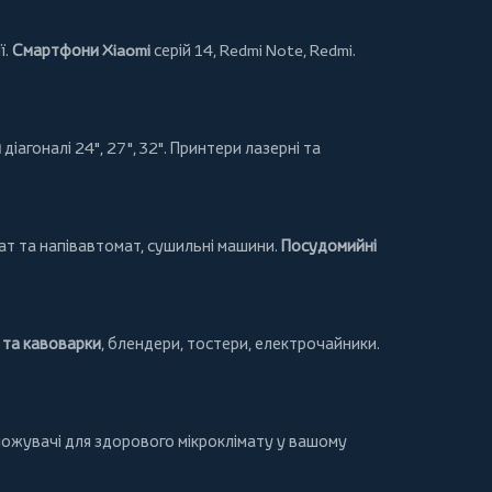
ї.
Смартфони Xiaomi
серій 14, Redmi Note, Redmi.
и
діагоналі 24", 27", 32".
Принтери
лазерні та
т та напівавтомат,
сушильні машини
.
Посудомийні
та кавоварки
,
блендери
,
тостери
,
електрочайники
.
ложувачі для здорового мікроклімату у вашому