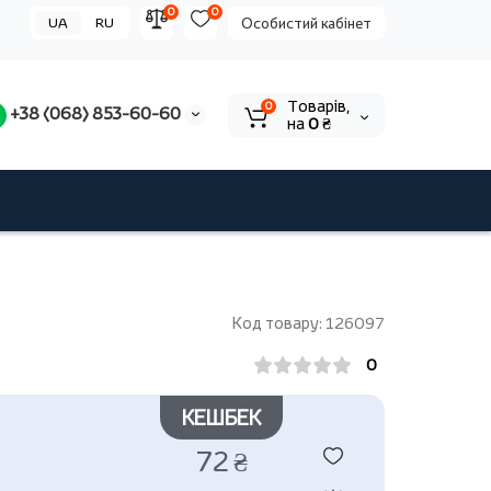
0
0
UA
RU
Особистий кабінет
Tоварів,
0
+38 (068) 853-60-60
на
0 ₴
Код товару: 126097
0
КЕШБЕК
72 ₴