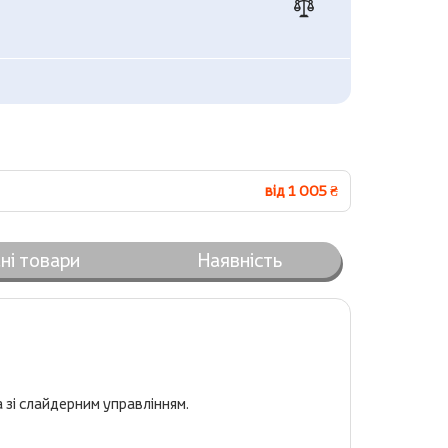
від 1 005 ₴
ні товари
Наявність
 зі слайдерним управлінням.