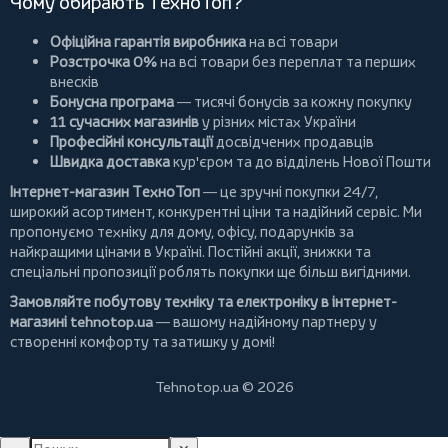
Чому обирають ТехноТоп?
Офіційна гарантія виробника
на всі товари
Розстрочка 0%
на всі товари без переплат та перших
внесків
Бонусна програма
— тисячі бонусів за кожну покупку
11 сучасних магазинів
у різних містах України
Професійні консультації
досвідчених продавців
Швидка доставка
кур'єром та до відділень Нової Пошти
Інтернет-магазин ТехноТоп
— це зручні покупки 24/7,
широкий асортимент, конкурентні ціни та надійний сервіс. Ми
пропонуємо
техніку для дому
, офісу, подарунків за
найкращими цінами в Україні. Постійні
акції
, знижки та
спеціальні пропозиції роблять покупки ще більш вигідними.
Замовляйте побутову техніку та електроніку в інтернет-
магазині
tehnotop.ua
— вашому надійному партнеру у
створенні комфорту та затишку у домі!
Tehnotop.ua © 2026