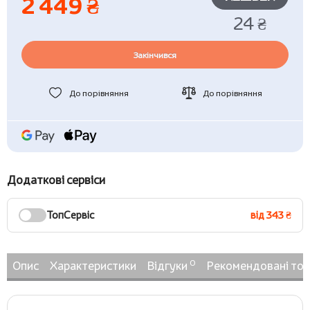
2 449 ₴
24 ₴
Закінчився
До порівняння
До порівняння
Додаткові сервіси
ТопСервіс
від 343 ₴
0
Опис
Характеристики
Відгуки
Рекомендовані то