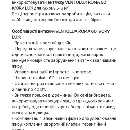
використовувати
витяжку
VENTOLUX ROMA 60
2
IVORY LUX
для кухонь 5-8 м
.
Всі ці параметри дозволили зробити ціну витяжки
найбільш доступною без шкоди якості збірки.
Особливості витяжки VENTOLUX ROMA 60 IVORY
LUX:
- Практичний і простий дизайн.
- Передня панель прикрашена скляним козирком – це
одночасно красиво і практично, адже козирок
знижує ймовірність забруднення витяжки залишками
жиру.
- Управління надійне і просте – кнопкове.
- Ширина техніки – 60 сантиметрів.
- Освітлення розташоване в нижній частині витяжки –
2 лампи по 40 Вт.
- Витяжка працює в 2 режимах, Ви самі вибираєте,
використовувати рециркуляцію (для цього режиму
потрібні додаткові фільтри) або організувати викид
повітря на вулицю.
- Комплектація: алюмінієвий фільтр для уловлювання
жиру, кріплення, зворотний клапан і гарантійний
талон.