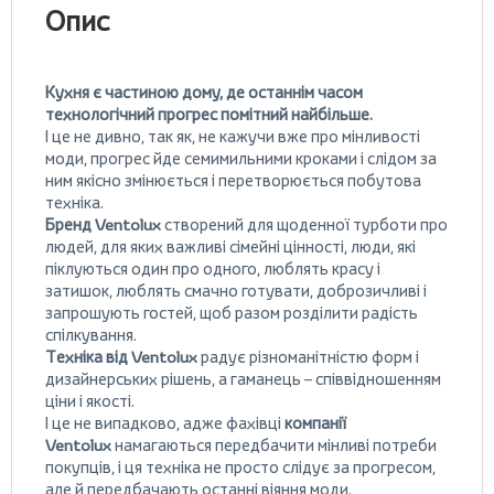
Опис
Кухня є частиною дому, де останнім часом
технологічний прогрес помітний найбільше.
І це не дивно, так як, не кажучи вже про мінливості
моди, прогрес йде семимильними кроками і слідом за
ним якісно змінюється і перетворюється побутова
техніка.
Бренд Ventolux
створений для щоденної турботи про
людей, для яких важливі сімейні цінності, люди, які
піклуються один про одного, люблять красу і
затишок, люблять смачно готувати, доброзичливі і
запрошують гостей, щоб разом розділити радість
спілкування.
Техніка від Ventolux
радує різноманітністю форм і
дизайнерських рішень, а гаманець – співвідношенням
ціни і якості.
І це не випадково, адже фахівці
компанії
Ventolux
намагаються передбачити мінливі потреби
покупців, і ця техніка не просто слідує за прогресом,
але й передбачають останні віяння моди.