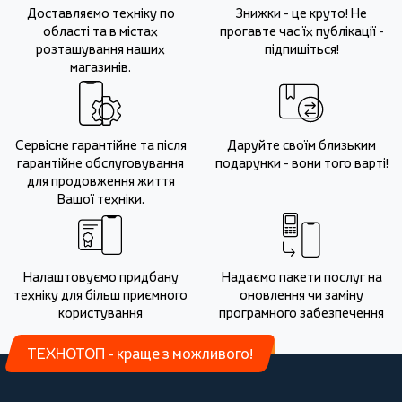
Доставляємо техніку по
Знижки - це круто! Не
області та в містах
прогавте час їх публікації -
розташування наших
підпишіться!
магазинів.
Сервісне гарантійне та після
Даруйте своїм близьким
гарантійне обслуговування
подарунки - вони того варті!
для продовження життя
Вашої техніки.
Налаштовуємо придбану
Надаємо пакети послуг на
техніку для більш приємного
оновлення чи заміну
користування
програмного забезпечення
ТЕХНОТОП - краще з можливого!