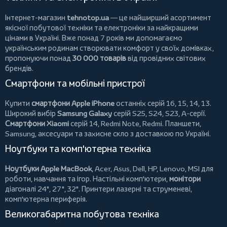
Інтернет-магазин
tehnotop.ua
— це найширший асортимент
якісної побутової техніки та електроніки за найкращими
цінами в Україні. Вже понад 7 років ми допомагаємо
українським родинам створювати комфорт у своїх домівках,
пропонуючи понад
30 000 товарів
від провідних світових
брендів.
Смартфони та мобільні пристрої
Купити
смартфони Apple iPhone
останніх серій 16, 15, 14, 13.
Широкий вибір
Samsung Galaxy
серій S25, S24, S23, A-серії.
Смартфони Xiaomi
серій 14, Redmi Note, Redmi.
Планшети
,
Samsung, аксесуари та
захисне скло
з доставкою по Україні.
Ноутбуки та комп'ютерна техніка
Ноутбуки Apple MacBook
,
Acer
,
Asus
,
Dell
,
HP
,
Lenovo
,
MSI
для
роботи, навчання та ігор. Настільні комп'ютери,
монітори
діагоналі 24", 27", 32".
Принтери
лазерні та струменеві,
комп'ютерна периферія.
Великогабаритна побутова техніка