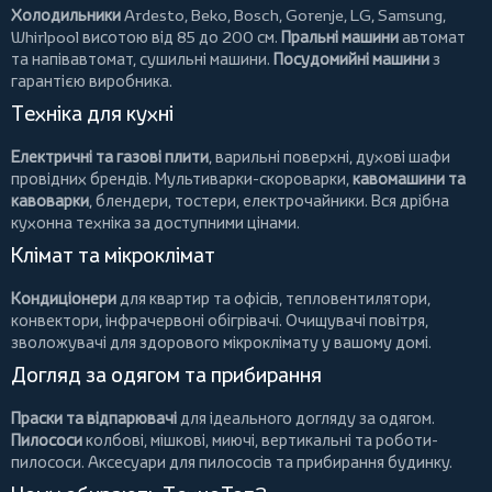
Холодильники
Ardesto
,
Beko
,
Bosch
,
Gorenje
,
LG
,
Samsung
,
Whirlpool
висотою від 85 до 200 см.
Пральні машини
автомат
та напівавтомат,
сушильні машини
.
Посудомийні машини
з
гарантією виробника.
Техніка для кухні
Електричні та газові плити
, варильні поверхні, духові шафи
провідних брендів.
Мультиварки-скороварки
,
кавомашини та
кавоварки
,
блендери
,
тостери
,
електрочайники
. Вся дрібна
кухонна техніка за доступними цінами.
Клімат та мікроклімат
Кондиціонери
для квартир та офісів,
тепловентилятори
,
конвектори
,
інфрачервоні обігрівачі
.
Очищувачі повітря
,
зволожувачі для здорового мікроклімату у вашому домі.
Догляд за одягом та прибирання
Праски та відпарювачі
для ідеального догляду за одягом.
Пилососи
колбові
,
мішкові
,
миючі
,
вертикальні
та
роботи-
пилососи
. Аксесуари для пилососів та прибирання будинку.