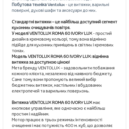
Побутова техніка Ventolux
- це витяжки, варильні
поверхні, духові шафи та аксесуари до них.
Стандартні витяжки – це найбільш доступний сегмент
кухонних очищувачів повітря.
У моделі VENTOLUX ROMA 60 IVORY LUX
- простий
дизайн в кремовому кольорі, тому вона відмінно
підійде для кухонних приміщень в світлих і кремових
тонах.
Модель VENTOLUX ROMA 60 IVORY LUX: відмінна
витяжка за доступною ціною!
Мета бренду VENTOLUX – задовольнити побажання
кожного клієнта, незалежно від наявного бюджету.
Саме тому вони пропонують великий вибір
бюджетних витяжок, настільних і вбудованих
електропечей та варильних поверхонь.
Витяжка VENTOLUX ROMA 60 IVORY LUX
має
кнопкове управління, яке одночасно є найбільш
простим і надійним.
Мотор працює в трьох режимах інтенсивності
очищення і має потужність 400 м. куб, що дозволяє