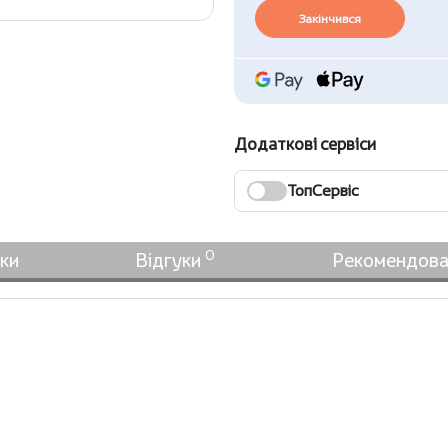
Закінчився
Додаткові сервіси
ТопСервіс
0
ки
Відгуки
Рекомендова