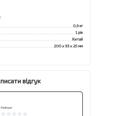
я
0,9 кг
1 рік
Китай
200 х 93 х 25 мм
писати відгук
Рейтинг