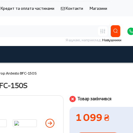
Кредит та оплата частинами
Контакти
Магазини
Я шукаю, наприклад,
Навушники
тор Ardesto BFC-150S
BFC-150S
Товар закінчився
1 099 ₴