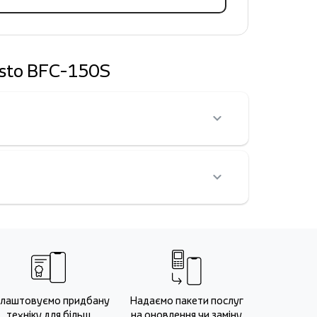
esto BFC-150S
?
лаштовуємо придбану
Надаємо пакети послуг
техніку для більш
на оновлення чи заміну