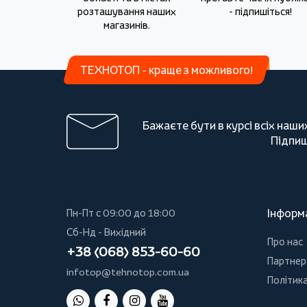
розташування наших
- підпишіться!
магазинів.
ТЕХНОТОП - краще з можливого!
Бажаєте бути в курсі всіх наши
Підпиш
Інформ
Пн-Пт с 09:00 до 18:00
Сб-Нд - Вихідний
Про нас
+38 (068) 853-60-60
Партнер
infotop@tehnotop.com.ua
Політика