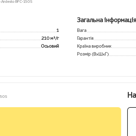
 Ardesto BFC-150S
Загальна інформаці
1
Вага
210 м³/г
Гарантія
Осьовий
Країна виробник
Розмір (ВхШхГ)
На
150S