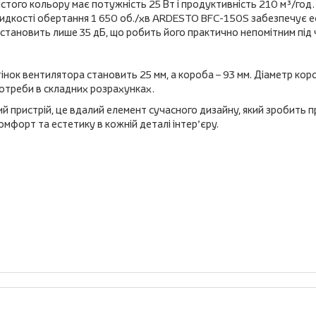
того кольору має потужність 25 Вт і продуктивність 210 м³/год. 
видкості обертання 1 650 об./хв ARDESTO BFC-150S забезпечує 
становить лише 35 дБ, що робить його практично непомітним під 
інок вентилятора становить 25 мм, а короба – 93 мм. Діаметр кор
потреби в складних розрахунках.
й пристрій, це вдалий елемент сучасного дизайну, який зробить 
омфорт та естетику в кожній деталі інтер’єру.