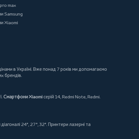
 pro max
и Samsung
и Xiaomi
інами в Україні. Вже понад 7 років ми допомагаємо
их брендів.
ї.
Смартфони Xiaomi
серій 14, Redmi Note, Redmi.
и
діагоналі 24", 27", 32".
Принтери
лазерні та