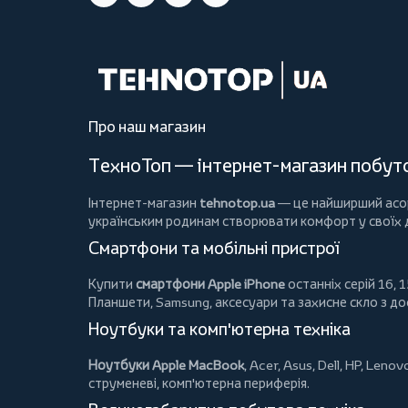
Про наш магазин
ТехноТоп — інтернет-магазин побутов
Інтернет-магазин
tehnotop.ua
— це найширший асорт
українським родинам створювати комфорт у своїх
Смартфони та мобільні пристрої
Купити
смартфони Apple iPhone
останніх серій 16, 1
Планшети
, Samsung, аксесуари та
захисне скло
з до
Ноутбуки та комп'ютерна техніка
Ноутбуки Apple MacBook
,
Acer
,
Asus
,
Dell
,
HP
,
Lenov
струменеві, комп'ютерна периферія.