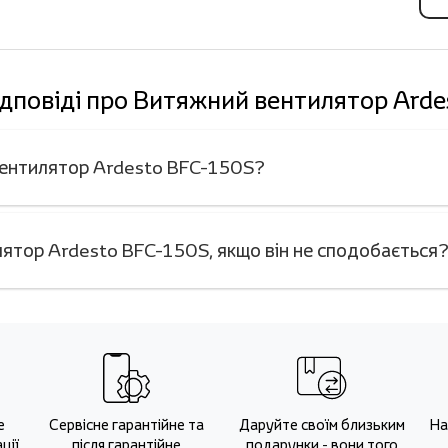
ідповіді про Витяжний вентилятор Ard
 вентилятор Ardesto BFC-150S?
ятор Ardesto BFC-150S, якщо він не сподобається
е
Сервісне гарантійне та
Даруйте своїм близьким
На
ції
після гарантійне
подарунки - вони того