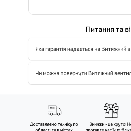
Питання та в
Яка гарантія надається на Витяжний
Чи можна повернути Витяжний вентил
Доставляємо техніку по
Знижки - це круто! Н
області та в містах
прогавте час їх публіка