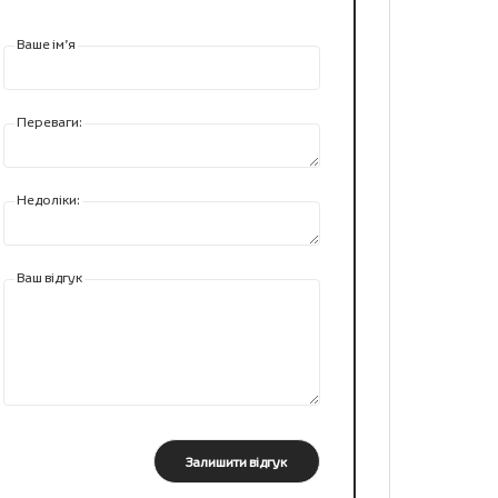
Ваше ім’я
Переваги:
Недоліки:
Ваш відгук
Залишити відгук