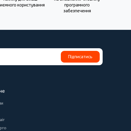
иємного користування
програмного
забезпечення
Підписатись
не
ни
air
 pro