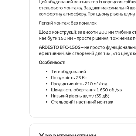
Цей вбудований вентилятор із корпусом срібляс
стельового монтажу. Завдяки максимальній ш
комфортну атмосферу. При цьому рівень шуму 
Легкий монтаж без помилок
Щодо конструкції: за висоти 200 мм глибина ст
має бути 150 мм – просте рішення, тож немає 
ARDESTO BFC-150S
– не просто функціональни
ефективний, він створений для тих, хто цінує к
Особливості
Тип: вбудований
Потужність 25 Вт
Продуктивність 210 м³/год
Швидкість обертання 1 650 об./хв
Низький рівень шуму (35 дБ)
Стельовий і настінний монтаж