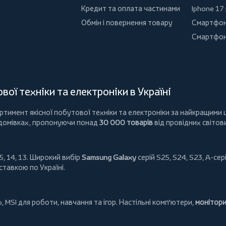
Кредит та оплата частинами
Iphone 17
Обмін і повернення товару
Смартфон
Смартфон
ої техніки та електроніки в Україні
имент якісної побутової техніки та електроніки за найкращими ц
 домівках, пропонуючи понад
30 000 товарів
від провідних світов
5, 14, 13. Широкий вибір
Samsung Galaxy
серій S25, S24, S23, A-сері
ставкою по Україні.
o
,
MSI
для роботи, навчання та ігор. Настільні комп'ютери,
монітор