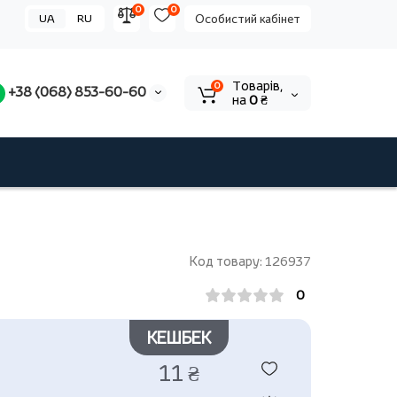
0
0
UA
RU
Особистий кабінет
Tоварів,
0
+38 (068) 853-60-60
на
0 ₴
Код товару: 126937
0
КЕШБЕК
11 ₴