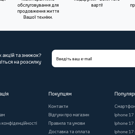
обслуговування для
варті!
пр
продовження життя
Вашої техніки.
х акцій та знижок?
іться на розсилку
ація
Покупцям
Популяр
Контакти
Смартфо
ам
Відгуки про магазин
Iphone 17
 конфіденційності
Правила та умови
Iphone 17 
Доставка та оплата
Iphone 17