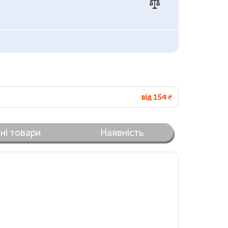
від 154 ₴
ні товари
Наявність