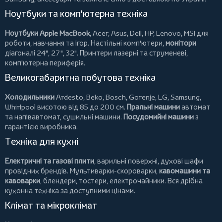
Ноутбуки та комп'ютерна техніка
Ноутбуки Apple MacBook
,
Acer
,
Asus
,
Dell
,
HP
,
Lenovo
,
MSI
для
роботи, навчання та ігор. Настільні комп'ютери,
монітори
діагоналі 24", 27", 32".
Принтери
лазерні та струменеві,
комп'ютерна периферія.
Великогабаритна побутова техніка
Холодильники
Ardesto
,
Beko
,
Bosch
,
Gorenje
,
LG
,
Samsung
,
Whirlpool
висотою від 85 до 200 см.
Пральні машини
автомат
та напівавтомат,
сушильні машини
.
Посудомийні машини
з
гарантією виробника.
Техніка для кухні
Електричні та газові плити
, варильні поверхні, духові шафи
провідних брендів.
Мультиварки-скороварки
,
кавомашини та
кавоварки
,
блендери
,
тостери
,
електрочайники
. Вся дрібна
кухонна техніка за доступними цінами.
Клімат та мікроклімат