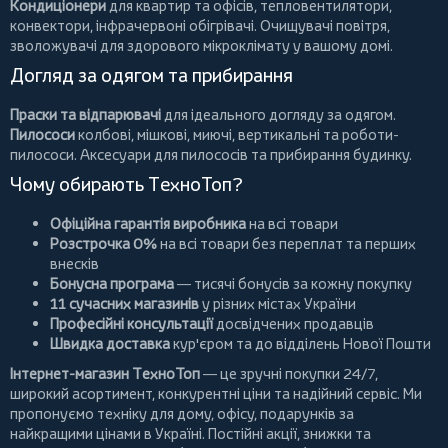
Кондиціонери
для квартир та офісів,
тепловентилятори
,
конвектори
,
інфрачервоні обігрівачі
.
Очищувачі повітря
,
зволожувачі для здорового мікроклімату у вашому домі.
Догляд за одягом та прибирання
Праски та відпарювачі
для ідеального догляду за одягом.
Пилососи
колбові
,
мішкові
,
миючі
,
вертикальні
та
роботи-
пилососи
. Аксесуари для пилососів та прибирання будинку.
Чому обирають ТехноТоп?
Офіційна гарантія виробника
на всі товари
Розстрочка 0%
на всі товари без переплат та перших
внесків
Бонусна програма
— тисячі бонусів за кожну покупку
11 сучасних магазинів
у різних містах України
Професійні консультації
досвідчених продавців
Швидка доставка
кур'єром та до відділень Нової Пошти
Інтернет-магазин ТехноТоп
— це зручні покупки 24/7,
широкий асортимент, конкурентні ціни та надійний сервіс. Ми
пропонуємо
техніку для дому
, офісу, подарунків за
найкращими цінами в Україні. Постійні
акції
, знижки та