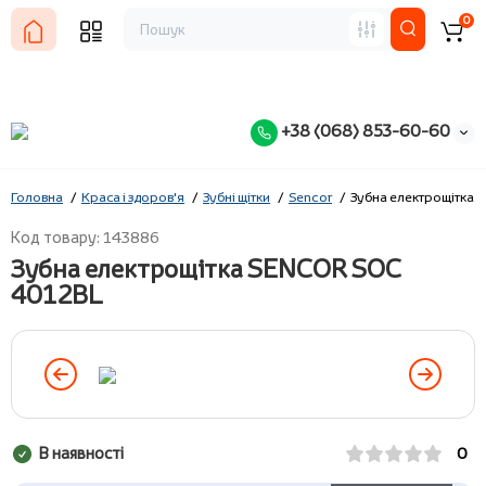
0
+38 (068) 853-60-60
Головна
Краса і здоров'я
Зубні щітки
Sencor
Зубна електрощітка
Код товару: 143886
Зубна електрощітка SENCOR SOC
4012BL
В наявності
0