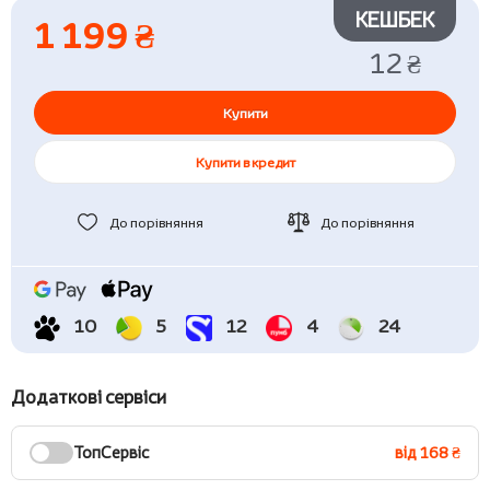
КЕШБЕК
1 199 ₴
12 ₴
Купити
Купити в кредит
До порівняння
До порівняння
10
5
12
4
24
Додаткові сервіси
ТопСервіс
від 168 ₴