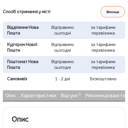
Спосіб отримання у місті
Вінниця
Відділення Нова
Відправимо
за тарифами
Пошта
сьогодні
перевізника
Кур'єром Нової
Відправимо
за тарифами
Пошти
сьогодні
перевізника
Поштомат Нова
Відправимо
за тарифами
Пошта
сьогодні
перевізника
Самовивіз
1 - 2 дні
Безкоштовно
0
Опис
Характеристики
Відгуки
Рекомендовані то
Опис