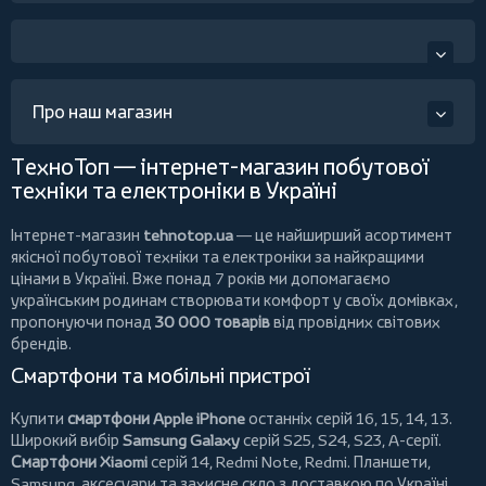
Про наш магазин
ТехноТоп — інтернет-магазин побутової
техніки та електроніки в Україні
Інтернет-магазин
tehnotop.ua
— це найширший асортимент
якісної побутової техніки та електроніки за найкращими
цінами в Україні. Вже понад 7 років ми допомагаємо
українським родинам створювати комфорт у своїх домівках,
пропонуючи понад
30 000 товарів
від провідних світових
брендів.
Смартфони та мобільні пристрої
Купити
смартфони Apple iPhone
останніх серій 16, 15, 14, 13.
Широкий вибір
Samsung Galaxy
серій S25, S24, S23, A-серії.
Смартфони Xiaomi
серій 14, Redmi Note, Redmi.
Планшети
,
Samsung, аксесуари та
захисне скло
з доставкою по Україні.