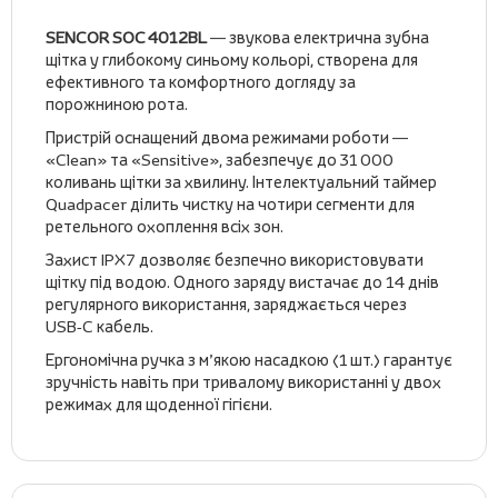
SENCOR SOC 4012BL
— звукова електрична зубна
щітка у глибокому синьому кольорі, створена для
ефективного та комфортного догляду за
порожниною рота.
Пристрій оснащений двома режимами роботи —
«Clean» та «Sensitive», забезпечує до 31 000
коливань щітки за хвилину. Інтелектуальний таймер
Quadpacer ділить чистку на чотири сегменти для
ретельного охоплення всіх зон.
Захист IPX7 дозволяє безпечно використовувати
щітку під водою. Одного заряду вистачає до 14 днів
регулярного використання, заряджається через
USB‑C кабель.
Ергономічна ручка з м’якою насадкою (1 шт.) гарантує
зручність навіть при тривалому використанні у двох
режимах для щоденної гігієни.